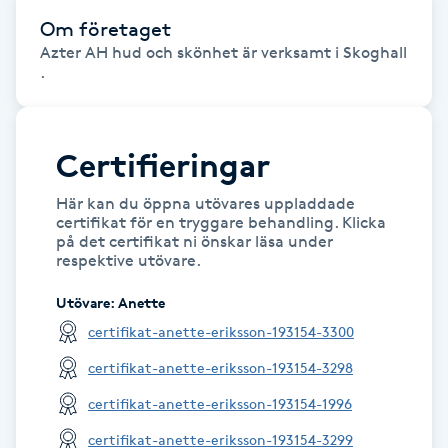
Hot Stone Massage
Om företaget
Azter AH hud och skönhet är verksamt i Skoghall
Hot yoga
.
Hudföryngring
Certifieringar
Huduppstramning
Här kan du öppna utövares uppladdade
certifikat för en tryggare behandling. Klicka
Hudvård
på det certifikat ni önskar läsa under
respektive utövare.
Hyaluronsyra
Utövare
:
Anette
certifikat-anette-eriksson-193154-3300
Hyperhidros
certifikat-anette-eriksson-193154-3298
Hypnos
certifikat-anette-eriksson-193154-1996
certifikat-anette-eriksson-193154-3299