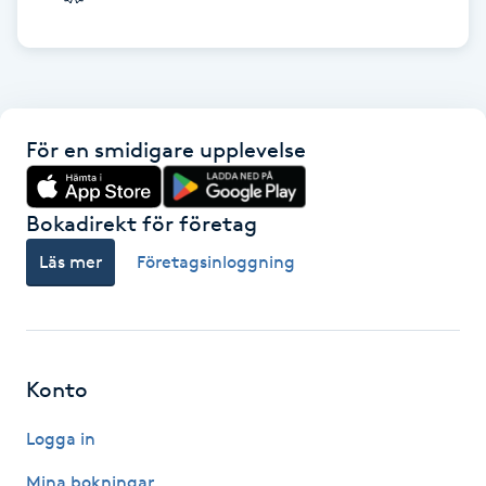
Hårborttagning
Hårbottenbehandling
Hårförlängning
För en smidigare upplevelse
Hårvård
Bokadirekt för företag
Hälsa
Läs mer
Företagsinloggning
Hälsprickor
I
Konto
Idrottsmassage
Logga in
IPL
Mina bokningar