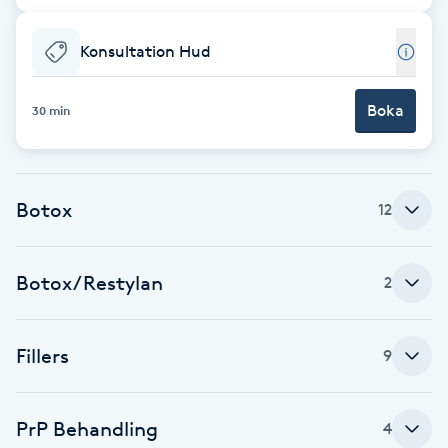
Brynformning
Konsultation Hud
Brynfärgning
Boka
30 min
Brynplockning
Bröllopsuppsättning
Botox
12
C
Botox/Restylan
2
Celluliter
Coachning
Fillers
9
Color correction
PrP Behandling
4