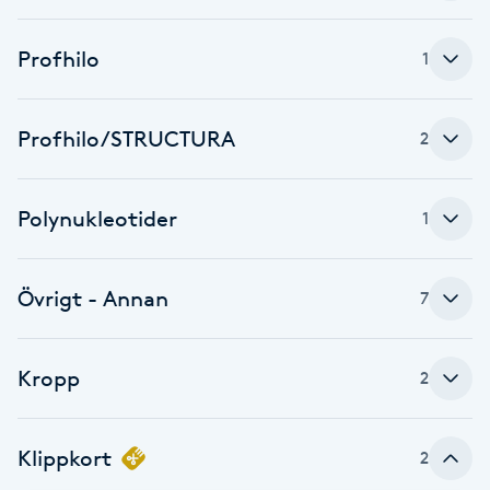
Cryoterapi
D
Profhilo
1
Damklippning
Profhilo/STRUCTURA
2
Dermapen
Diamantslipning
Polynukleotider
1
E
Övrigt - Annan
7
Enzympeeling
Extensions
Kropp
2
Extensions borttagning
Klippkort
2
Eyeliner-tatuering