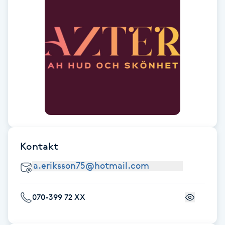
Föning
G
Gel naglar
Gelenaglar
Gellack
Gellack med förstärkning
Kontakt
Gravidmassage
Gravidyoga
070-399 72 XX
Gruppträning