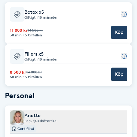
F
Botox x5
Giltigt i 18 månader
Face framing
11 000 kr
14 500 kr
Köp
30 min
5 tillfällen
Faceliftmassage
Fillers x5
Fet hårbotten
Giltigt i 18 månader
8 500 kr
14 000 kr
Köp
Fettreducering
60 min
5 tillfällen
Fibromassage
Personal
Fillers
Anette
Leg. sjuksköterska
Fotmassage
Certifikat