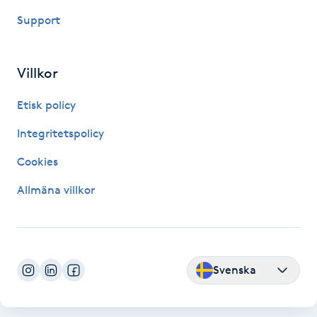
Kinesiologi
Support
Kinesisk medicin
Villkor
Kiropraktik
Etisk policy
Integritetspolicy
Klangmassage
Cookies
Klippning
Allmäna villkor
Klippning & Slingor
Klippning ungdom
Svenska
Koppningsmassage