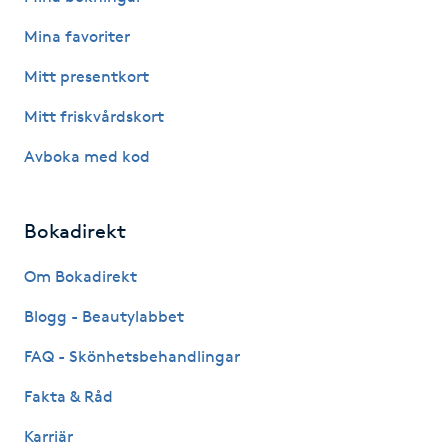
IPL hårborttagning
Mina favoriter
Mitt presentkort
IR-massage
Mitt friskvårdskort
J
Avboka med kod
Japansk massage
K
Bokadirekt
K18
Om Bokadirekt
Katun fransar
Blogg - Beautylabbet
FAQ - Skönhetsbehandlingar
Kemisk peeling
Fakta & Råd
Keratinbehandling
Karriär