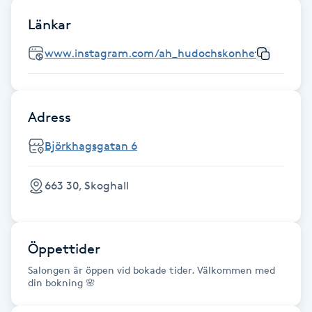
Länkar
Gua Sha-massage
H
www.instagram.com/ah_hudochskonhet
Hatha Yoga
Adress
Headspa
Björkhagsgatan 6
Healing
663 30, Skoghall
Herrklippning
HIFU
Öppettider
Salongen är öppen vid bokade tider. Välkommen med
Hollywood Peel
din bokning 🌸