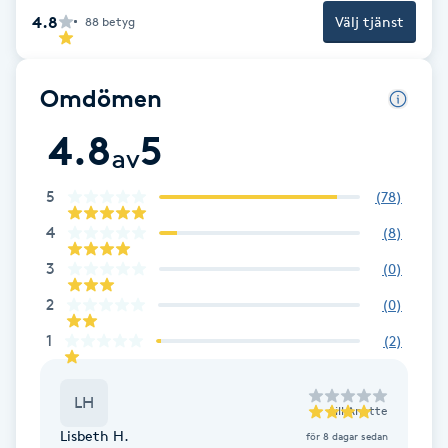
Fotsvamp
4.8
Välj tjänst
88
betyg
Fotvård
Omdömen
Fransar
4.8
5
av
Fransborttagning
5
(
78
)
4
(
8
)
Fransfärgning
3
(
0
)
Fransförlängning
2
(
0
)
1
(
2
)
Fransförlängning Megavolym
LH
Fransförlängning Volym
till
Anette
Lisbeth H.
för 8 dagar sedan