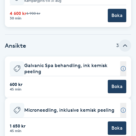
Kampanjpris till 31 aug
Babylights
4 600 kr
6 900 kr
Boka
30 min
Balayage
Ansikte
Bambumassage
3
Barber
Galvanic Spa behandling, ink kemisk
peeling
Barnklippning
600 kr
Boka
45 min
BIAB
Microneedling, inklusive kemisk peeling
Blowout
1 650 kr
Boka
Bottenfärg
45 min