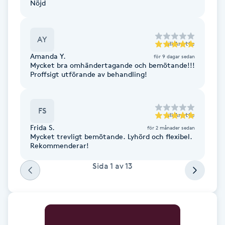
Nöjd
Fransk manikyr
Fransrengöring
AY
till
Anette
Amanda Y.
för 9 dagar sedan
Mycket bra omhändertagande och bemötande!!!
Frekvensterapi
Proffsigt utförande av behandling!
Friskvård
FS
till
Anette
Friskvårdsmassage
Frida S.
för 2 månader sedan
Mycket trevligt bemötande. Lyhörd och flexibel.
Rekommenderar!
Frisör
Sida
1
av
13
Funktionsanalys
Färgning