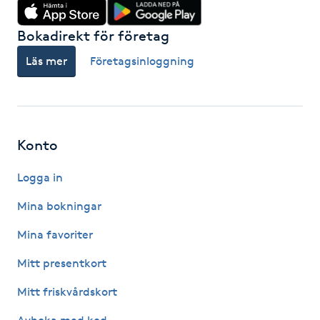
Gua Sha-massage
Bokadirekt för företag
H
Läs mer
Företagsinloggning
Hatha Yoga
Headspa
Konto
Healing
Logga in
Mina bokningar
Herrklippning
Mina favoriter
HIFU
Mitt presentkort
Hollywood Peel
Mitt friskvårdskort