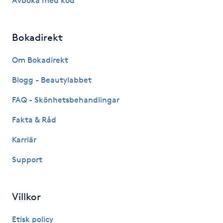
Avboka med kod
Hot Stone Massage
Hot yoga
Bokadirekt
Om Bokadirekt
Hudföryngring
Blogg - Beautylabbet
Huduppstramning
FAQ - Skönhetsbehandlingar
Hudvård
Fakta & Råd
Karriär
Hyaluronsyra
Support
Hyperhidros
Villkor
Hypnos
Etisk policy