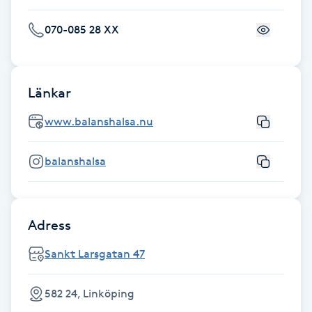
Fotsvamp
070-085 28 XX
Fotvård
Länkar
Fransar
www.balanshalsa.nu
Fransborttagning
balanshalsa
Fransfärgning
Fransförlängning
Adress
Fransförlängning Megavolym
Sankt Larsgatan 47
Fransförlängning Volym
582 24, Linköping