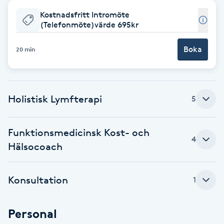
Kostnadsfritt Intromöte
Babylights
(Telefonmöte)värde 695kr
Balayage
Boka
20 min
Bambumassage
Holistisk Lymfterapi
5
Barber
Barnklippning
Funktionsmedicinsk Kost- och
4
Hälsocoach
BIAB
Konsultation
1
Blowout
Personal
Bottenfärg