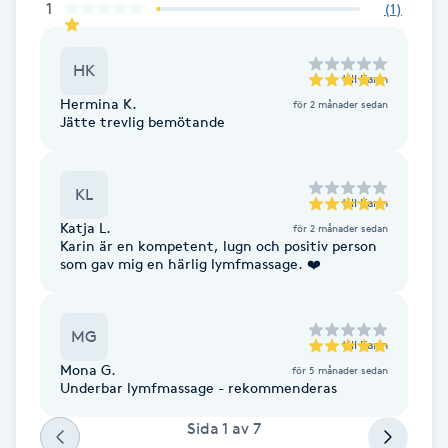
Cryoterapi
1
(
1
)
D
HK
till
Karin
Damklippning
Hermina K.
för 2 månader sedan
Jätte trevlig bemötande
Dermapen
KL
Diamantslipning
till
Karin
E
Katja L.
för 2 månader sedan
Karin är en kompetent, lugn och positiv person
som gav mig en härlig lymfmassage. ❤️
Enzympeeling
Extensions
MG
till
Karin
Mona G.
för 5 månader sedan
Extensions borttagning
Underbar lymfmassage - rekommenderas
Sida
1
av
7
Eyeliner-tatuering