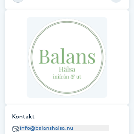
F
Face framing
Faceliftmassage
Fet hårbotten
Fettreducering
Fibromassage
Fillers
Kontakt
Fotmassage