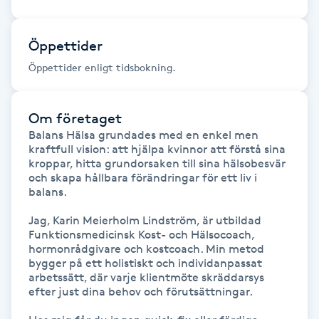
Fransk manikyr
Öppettider
Fransrengöring
Öppettider enligt tidsbokning.
Frekvensterapi
Om företaget
Friskvård
Balans Hälsa grundades med en enkel men 
kraftfull vision: att hjälpa kvinnor att förstå sina 
kroppar, hitta grundorsaken till sina hälsobesvär 
Friskvårdsmassage
och skapa hållbara förändringar för ett liv i 
balans.

Frisör
Jag, Karin Meierholm Lindström, är utbildad 
Funktionsmedicinsk Kost- och Hälsocoach, 
hormonrådgivare och kostcoach. Min metod 
Funktionsanalys
bygger på ett holistiskt och individanpassat 
arbetssätt, där varje klientmöte skräddarsys 
efter just dina behov och förutsättningar.

Färgning