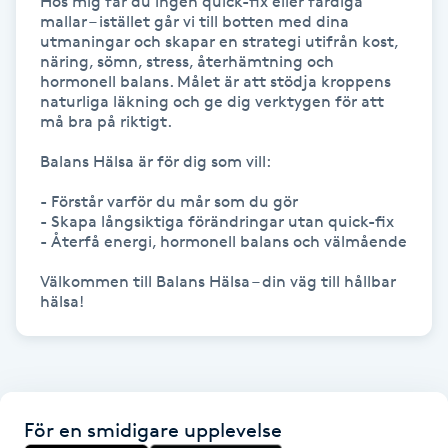
Hos mig får du ingen quick-fix eller färdiga 
Föning
mallar – istället går vi till botten med dina 
utmaningar och skapar en strategi utifrån kost, 
G
näring, sömn, stress, återhämtning och 
hormonell balans. Målet är att stödja kroppens 
Gel naglar
naturliga läkning och ge dig verktygen för att 
må bra på riktigt.

Gelenaglar
Balans Hälsa är för dig som vill:

- Förstår varför du mår som du gör

Gellack
- Skapa långsiktiga förändringar utan quick-fix

- Återfå energi, hormonell balans och välmående

Gellack med förstärkning
Välkommen till Balans Hälsa – din väg till hållbar 
hälsa!
Gravidmassage
Gravidyoga
För en smidigare upplevelse
Gruppträning