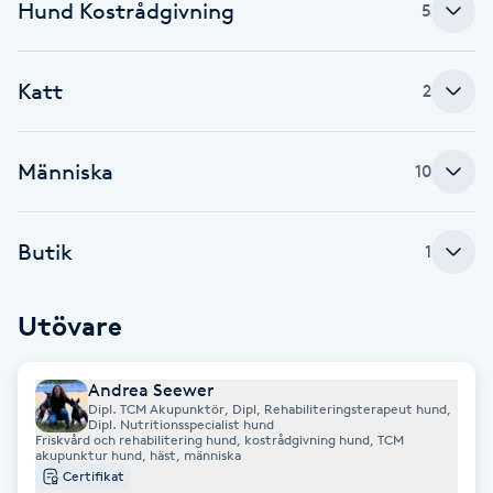
Hund Kostrådgivning
5
Fotsvamp
Fotvård
Katt
2
Fransar
Människa
10
Fransborttagning
Butik
1
Fransfärgning
Utövare
Fransförlängning
Andrea Seewer
Fransförlängning Megavolym
Dipl. TCM Akupunktör, Dipl, Rehabiliteringsterapeut hund,
Dipl. Nutritionsspecialist hund
Friskvård och rehabilitering hund, kostrådgivning hund, TCM
Fransförlängning Volym
akupunktur hund, häst, människa
Certifikat