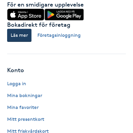
För en smidigare upplevelse
Kosmetisk tatuering
Bokadirekt för företag
Kostrådgivning
Läs mer
Företagsinloggning
Kroppsinpackning
Kroppspeeling
Konto
Käkledsbehandling
Logga in
Kärlbehandling
Mina bokningar
L
Mina favoriter
Laserbehandling
Mitt presentkort
Mitt friskvårdskort
Lashlift Keratin