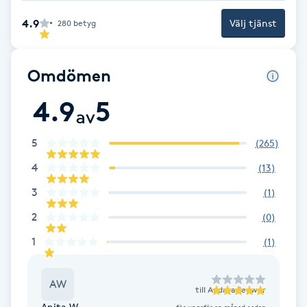
Fransk manikyr
4.9
Välj tjänst
280
betyg
Fransrengöring
Omdömen
Frekvensterapi
4.9
5
av
Friskvård
5
(
265
)
Friskvårdsmassage
4
(
13
)
3
(
1
)
Frisör
2
(
0
)
1
(
1
)
Funktionsanalys
Färgning
AW
till
Andrea Seewer
Anita W.
för ungefär en månad sedan