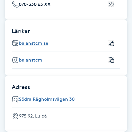
Hot Stone Massage
070-330 63 XX
Hot yoga
Länkar
Hudföryngring
balanstcm.se
Huduppstramning
balanstcm
Hudvård
Hyaluronsyra
Adress
Södra Rågholmsvägen 30
Hyperhidros
975 92, Luleå
Hypnos