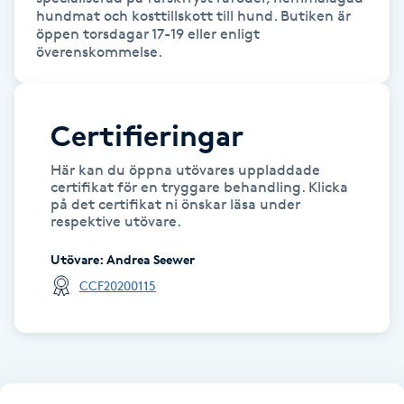
hundmat och kosttillskott till hund. Butiken är 
Kinesiologi
öppen torsdagar 17-19 eller enligt 
överenskommelse.
Kinesisk medicin
Kiropraktik
Certifieringar
Här kan du öppna utövares uppladdade
Klangmassage
certifikat för en tryggare behandling. Klicka
på det certifikat ni önskar läsa under
respektive utövare.
Klippning
Utövare
:
Andrea Seewer
Klippning & Slingor
CCF20200115
Klippning ungdom
Koppningsmassage