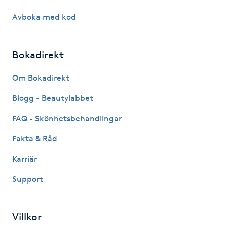
Avboka med kod
LED-ljusterapi
Bokadirekt
Liktornar
Om Bokadirekt
LPG
Blogg - Beautylabbet
LPG-behandling
FAQ - Skönhetsbehandlingar
Fakta & Råd
LPG-massage
Karriär
Luggklippning
Support
Lymfmassage
Villkor
Läpptatuering