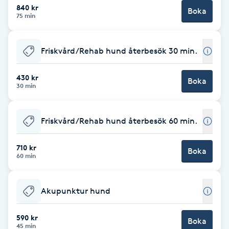
840 kr
Boka
75 min
Brynformning
Brynfärgning
Friskvård/Rehab hund återbesök 30 min.
Brynplockning
430 kr
Boka
30 min
Bröllopsuppsättning
C
Friskvård/Rehab hund återbesök 60 min.
Celluliter
710 kr
Boka
60 min
Coachning
Akupunktur hund
Color correction
590 kr
Boka
45 min