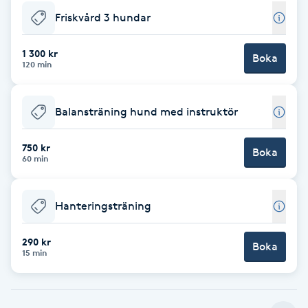
Friskvård 3 hundar
F
Face framing
1 300 kr
Boka
120 min
Faceliftmassage
Balansträning hund med instruktör
Fet hårbotten
750 kr
Boka
60 min
Fettreducering
Hanteringsträning
Fibromassage
290 kr
Fillers
Boka
15 min
Fotmassage