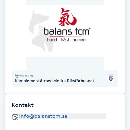
Gua Sha-massage
H
Hatha Yoga
Headspa
Healing
Medlem
Komplementärmedicinska Riksförbundet
Herrklippning
HIFU
Kontakt
Hollywood Peel