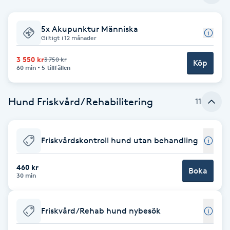
Babylights
5x Akupunktur Människa
Giltigt i 12 månader
Balayage
3 550 kr
3 750 kr
Köp
60 min
5 tillfällen
Bambumassage
Hund Friskvård/Rehabilitering
11
Barber
Barnklippning
Friskvårdskontroll hund utan behandling
BIAB
460 kr
Boka
30 min
Blowout
Friskvård/Rehab hund nybesök
Bottenfärg