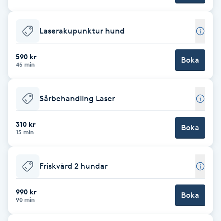
Cryoterapi
D
Laserakupunktur hund
Damklippning
590 kr
Boka
45 min
Dermapen
Diamantslipning
Sårbehandling Laser
E
310 kr
Boka
15 min
Enzympeeling
Extensions
Friskvård 2 hundar
Extensions borttagning
990 kr
Boka
90 min
Eyeliner-tatuering