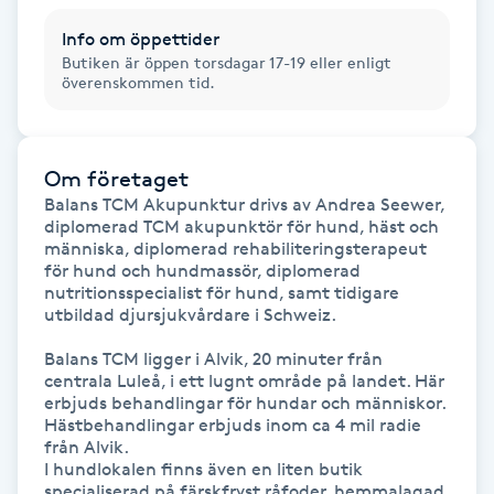
Info om öppettider
IPL hårborttagning
Butiken är öppen torsdagar 17-19 eller enligt
överenskommen tid.
IR-massage
J
Om företaget
Japansk massage
Balans TCM Akupunktur drivs av Andrea Seewer, 
K
diplomerad TCM akupunktör för hund, häst och 
människa, diplomerad rehabiliteringsterapeut 
för hund och hundmassör, diplomerad 
K18
nutritionsspecialist för hund, samt tidigare 
utbildad djursjukvårdare i Schweiz.

Katun fransar
Balans TCM ligger i Alvik, 20 minuter från 
centrala Luleå, i ett lugnt område på landet. Här 
Kemisk peeling
erbjuds behandlingar för hundar och människor.

Hästbehandlingar erbjuds inom ca 4 mil radie 
från Alvik.

Keratinbehandling
I hundlokalen finns även en liten butik 
specialiserad på färskfryst råfoder, hemmalagad 