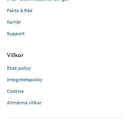
Hot Stone Massage
Fakta & Råd
Hot yoga
Karriär
Support
Hudföryngring
Huduppstramning
Villkor
Hudvård
Etisk policy
Integritetspolicy
Hyaluronsyra
Cookies
Hyperhidros
Allmänna villkor
Hypnos