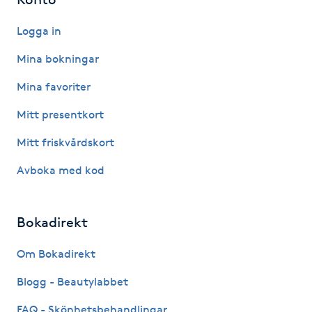
Gua Sha-massage
Logga in
H
Mina bokningar
Hatha Yoga
Mina favoriter
Mitt presentkort
Headspa
Mitt friskvårdskort
Healing
Avboka med kod
Herrklippning
Bokadirekt
HIFU
Om Bokadirekt
Hollywood Peel
Blogg - Beautylabbet
FAQ - Skönhetsbehandlingar