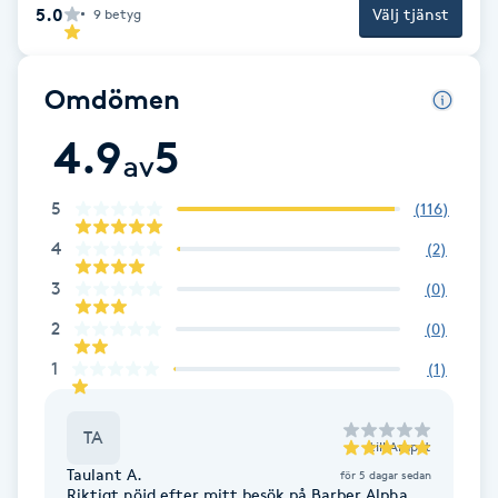
5.0
Välj tjänst
9
betyg
Brynformning
Omdömen
Brynfärgning
4.9
5
av
Brynplockning
5
(
116
)
Bröllopsuppsättning
4
(
2
)
C
3
(
0
)
Celluliter
2
(
0
)
1
(
1
)
Coachning
TA
Color correction
till
Ampat
Taulant A.
för 5 dagar sedan
Riktigt nöjd efter mitt besök på Barber Alpha.