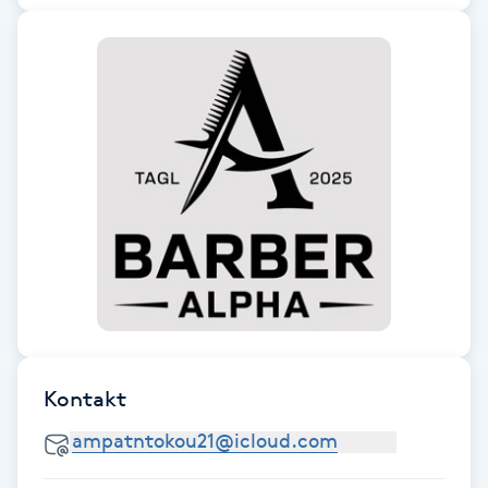
F
Face framing
Faceliftmassage
Fet hårbotten
Fettreducering
Fibromassage
Fillers
Kontakt
Fotmassage