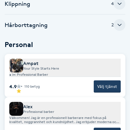
Klippning
4
Babylights
Hårborttagning
2
Balayage
Bambumassage
Personal
Barber
Ampat
Your Style Starts Here
• ✂️ Professional Barber
Barnklippning
4.9
Välj tjänst
110
betyg
BIAB
Alex
Blowout
Professional barber
Välkommen! Jag är en professionell barberare med fokus på
kvalitet, noggrannhet och kundnöjdhet. Jag erbjuder moderna och
Bottenfärg
klassiska klippningar samt skäggtrimning. Mitt mål är att varje kund
lämnar salongen nöjd. Boka gärna en tid – vi ses!