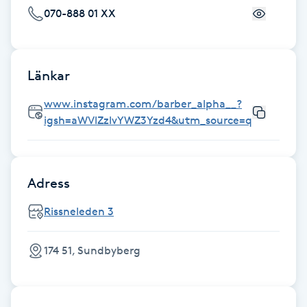
070-888 01 XX
Fotsvamp
Fotvård
Länkar
Fransar
www.instagram.com/barber_alpha__?
igsh=aWVlZzlvYWZ3Yzd4&utm_source=qr
Fransborttagning
Fransfärgning
Adress
Fransförlängning
Rissneleden 3
Fransförlängning Megavolym
174 51, Sundbyberg
Fransförlängning Volym