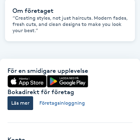
Föning
Om företaget
G
“Creating styles, not just haircuts. Modern fades, 
fresh cuts, and clean designs to make you look 
your best.”
Gel naglar
Gelenaglar
Gellack
För en smidigare upplevelse
Gellack med förstärkning
Bokadirekt för företag
Gravidmassage
Läs mer
Företagsinloggning
Gravidyoga
Gruppträning
Konto