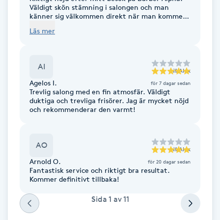
Cryoterapi
Väldigt skön stämning i salongen och man
känner sig välkommen direkt när man kommer
D
in. Min barberare tog sig tid att lyssna på hur
Läs mer
jag ville ha det och resultatet blev riktigt bra…
Damklippning
en clean fade och snygg finish. Man märker att
de bryr sig om kvalitet och att kunden ska bli
nöjd. Rekommenderar verkligen Barber Alpha.
AI
Dermapen
Kommer definitivt tillbaka!
till
Alex
Agelos I.
för 7 dagar sedan
Trevlig salong med en fin atmosfär. Väldigt
Diamantslipning
duktiga och trevliga frisörer. Jag är mycket nöjd
och rekommenderar den varmt!
E
Enzympeeling
AO
till
Alex
Arnold O.
för 20 dagar sedan
Extensions
Fantastisk service och riktigt bra resultat.
Kommer definitivt tillbaka!
Extensions borttagning
Sida
1
av
11
Eyeliner-tatuering