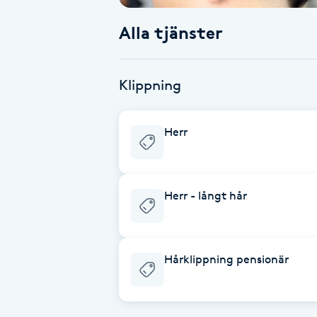
Alla tjänster
Babylights
Balayage
Klippning
Bambumassage
Herr
Barber
Barnklippning
Herr - långt hår
BIAB
Hårklippning pensionär
Blowout
Bottenfärg