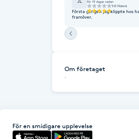
JL
för 19 dagar sedan
till
Nawa
Fotsvamp
Första gången jag klippte hos ha
framöver.
Fotvård
Fransar
Fransborttagning
Om företaget
.
Fransfärgning
Fransförlängning
Fransförlängning Megavolym
För en smidigare upplevelse
Fransförlängning Volym