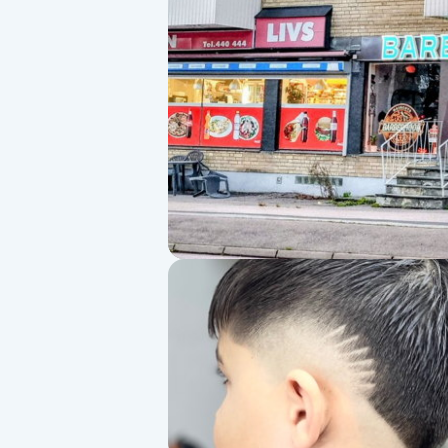
Alternativmedicin
Andningsmassage
Ansiktslyft utan kirurgi
Aromamassage
Ashtanga Yoga
Ayurveda
Ayurvedisk Massage
Ansiktsbehandling djuprengörande
B