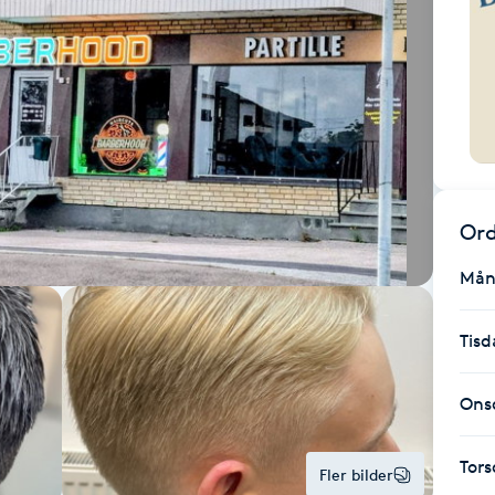
Ord
Mån
Tisd
Ons
Tor
Fler bilder