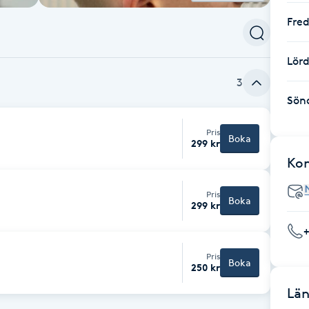
Fre
Lör
3
Sön
Pris
Boka
299 kr
Ko
Pris
Boka
299 kr
Pris
Boka
250 kr
Län