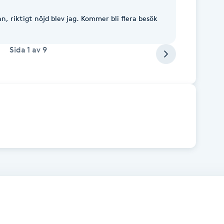
n, riktigt nöjd blev jag. Kommer bli flera besök
Sida
1
av
9