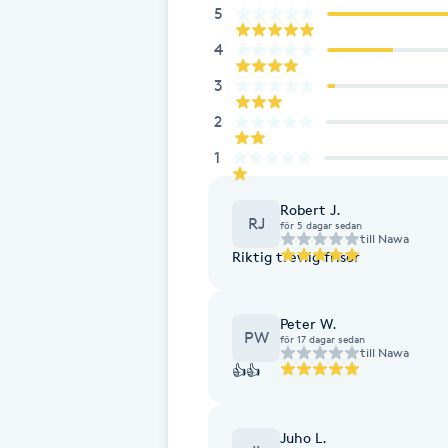
Eyeliner-tatuering
5
F
4
Face framing
3
2
Faceliftmassage
1
Fet hårbotten
Robert J.
RJ
för 5 dagar sedan
till
Nawa
Fettreducering
Riktig trevlig frisör
Fibromassage
Peter W.
PW
för 17 dagar sedan
till
Nawa
Fillers
👍👍
Fotmassage
Juho L.