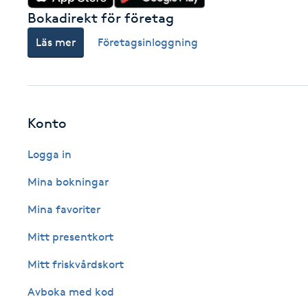
Bokadirekt för företag
Fransk manikyr
Läs mer
Företagsinloggning
Fransrengöring
Frekvensterapi
Konto
Friskvård
Logga in
Friskvårdsmassage
Mina bokningar
Mina favoriter
Frisör
Mitt presentkort
Funktionsanalys
Mitt friskvårdskort
Färgning
Avboka med kod