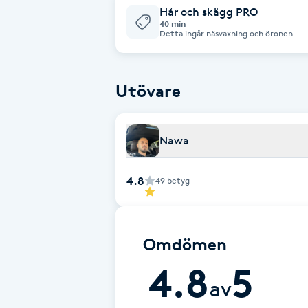
Cryoterapi
Hår och skägg PRO
40 min
D
Detta ingår näsvaxning och öronen
Damklippning
Utövare
Dermapen
Diamantslipning
Nawa
E
4.8
49
betyg
Enzympeeling
Extensions
Omdömen
4.8
5
Extensions borttagning
av