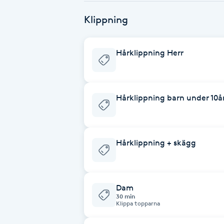
Klippning
Brynformning
Brynfärgning
Hårklippning Herr
Brynplockning
Hårklippning barn under 10å
Bröllopsuppsättning
C
Hårklippning + skägg
Celluliter
Coachning
Dam
30 min
Color correction
Klippa topparna