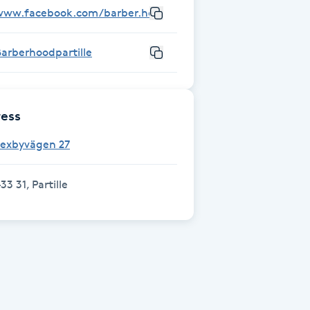
www.facebook.com/barber.hood.2
arberhoodpartille
ess
Lexbyvägen 27
33 31, Partille