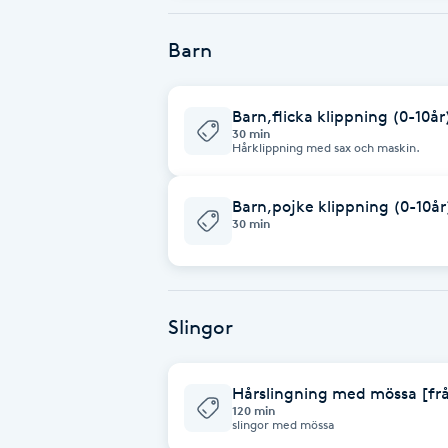
Eyeliner-tatuering
F
Barn
Face framing
Barn,flicka klippning (0-10år
30 min
Faceliftmassage
Hårklippning med sax och maskin.
Fet hårbotten
Barn,pojke klippning (0-10år
30 min
Fettreducering
Fibromassage
Slingor
Fillers
Hårslingning med mössa [fr
120 min
Fotmassage
slingor med mössa