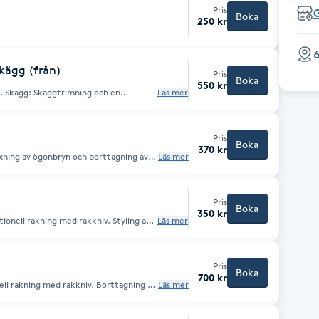
Pris
Boka
250 kr
6
kägg (från)
Pris
Boka
550 kr
 en
Läs mer
ttagning av hår med pincett och
Pris
Boka
370 kr
Läs mer
Pris
Boka
350 kr
ionell rakning med rakkniv. Styling av
Läs mer
gprodukter. Borttagning av hår med
ndduk för en mjukare och fräschare hy.
Pris
Boka
700 kr
ell rakning med rakkniv. Borttagning av
Läs mer
utas med en varm
hy.