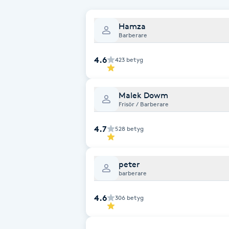
Fransk manikyr
Hamza
Barberare
Fransrengöring
4.6
423
betyg
Frekvensterapi
Malek Dowm
Friskvård
Frisör / Barberare
4.7
Friskvårdsmassage
528
betyg
Frisör
peter
barberare
Funktionsanalys
4.6
306
betyg
Färgning