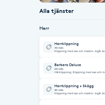
Alla tjänster
Babylights
Balayage
Herr
Bambumassage
Herrklippning
30 min
Barber
Klippning med sax och maskin. Ingår även tvätt och fön samt styling med
hårprodukter efter önskemål.
Barnklippning
Barbero Deluxe
60 min
Hårklippning: Klippning med sax och maskin. Skägg: Skäggtrimn
traditionell rakning med rakkniv. Bor
BIAB
tillfixning av ögonbryn. Ansiktsbehandling: Varm handduk och ångbastu för en
mjukare och finare hy. Vaxn
Herrklippning + Skägg
Blowout
45 min
Klippning med sax och maskin. Ingår även tvätt och fön samt styling med
hårprodukter efter önskemål. Skägg: Skäggtrimning och traditionell rakning
med rakkniv. Varm handduk på ansiktet
Bottenfärg
och diverse skäggprodukter.