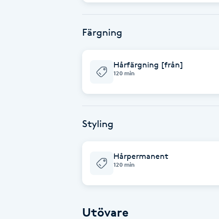
Fotsvamp
Färgning
Fotvård
Hårfärgning [från]
Fransar
120 min
Fransborttagning
Styling
Fransfärgning
Fransförlängning
Hårpermanent
120 min
Fransförlängning Megavolym
Fransförlängning Volym
Utövare