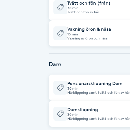
Tvätt och fön (från)
Cryoterapi
30 min
Tvätt och fön av hår.
D
Damklippning
Vaxning öron & näsa
15 min
Vaxning av öron och näsa.
Dermapen
Diamantslipning
Dam
E
Enzympeeling
Pensionärsklippning Dam
30 min
Hårklippning samt tvätt och fön av hår
Extensions
Damklippning
Extensions borttagning
30 min
Hårklippning samt tvätt och fön av hår