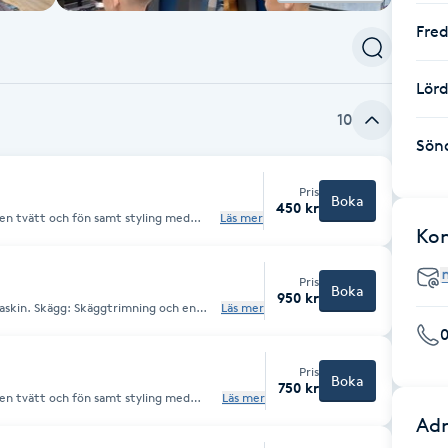
Fre
Lör
10
Sön
Pris
Boka
450 kr
Läs mer
Ko
Pris
Boka
950 kr
ing och en
Läs mer
ttagning av hår med pincett och
ing: Vaxning av öron & näsa.
Pris
Boka
750 kr
Läs mer
Adr
 samt styling av skägg med skäggolja