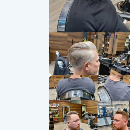
Alternativmedicin
Andningsmassage
Ansiktslyft utan kirurgi
Aromamassage
Ashtanga Yoga
Ayurveda
Ayurvedisk Massage
Ansiktsbehandling djuprengörande
B