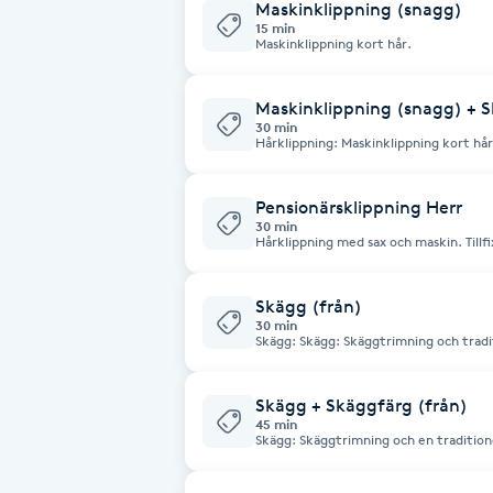
Maskinklippning (snagg)
15 min
Maskinklippning kort hår.
Brynformning
Maskinklippning (snagg) + S
Brynfärgning
30 min
Hårklippning: Maskinklippning kort hår. Skägg: Skäggtrimning och
traditionell rakning med rakkniv. Bor
Brynplockning
tillfixning av ögonbryn. Avslutas med en varm handduk för en mjukare och
fräschare hy.
Pensionärsklippning Herr
30 min
Bröllopsuppsättning
Hårklippning med sax och maskin. Tillfixning av ögonbryn och borttagning av
hår med pincett.
C
Skägg (från)
Celluliter
30 min
Skägg: Skägg: Skäggtrimning och tradit
skägg med skäggolja och diverse skäg
pincett. Avslutas med en varm ha
Coachning
Skägg + Skäggfärg (från)
45 min
Skägg: Skäggtrimning och en tradition
Color correction
hår med pincett. Skäggfärg: Färgning av skägg, tvätt och fön samt styling av
skägg med skäggolja och diverse skäggprodukter. Avsl
handduk för en mjukare och fräschare 