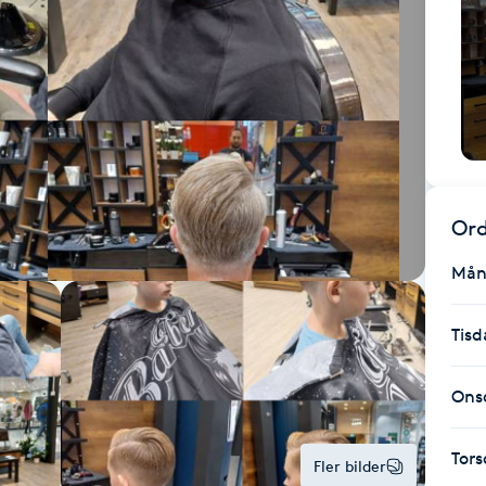
Ord
Mån
Tisd
Ons
Tor
Fler bilder