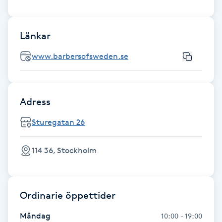
Hot Stone Massage
Hot yoga
Länkar
www.barbersofsweden.se
Hudföryngring
Huduppstramning
Adress
Hudvård
Sturegatan 26
Hyaluronsyra
114 36, Stockholm
Hyperhidros
Ordinarie öppettider
Hypnos
Måndag
10:00 - 19:00