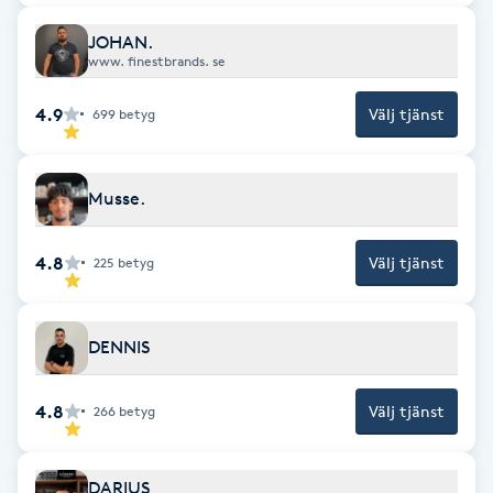
Cryoterapi
D
JOHAN.
www. finestbrands. se
Damklippning
4.9
Välj tjänst
699
betyg
Dermapen
Musse.
Diamantslipning
E
4.8
Välj tjänst
225
betyg
Enzympeeling
DENNIS
Extensions
4.8
Välj tjänst
266
betyg
Extensions borttagning
DARIUS
Eyeliner-tatuering