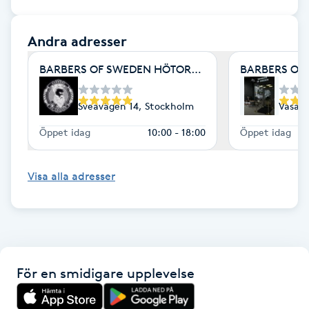
Kinesiologi
Andra adresser
Kinesisk medicin
BARBERS OF SWEDEN HÖTORGET
BARBERS OF
Kiropraktik
Sveavägen 14, Stockholm
Vasaga
Öppet idag
10:00 - 18:00
Öppet idag
Klangmassage
Klippning
Visa alla adresser
Klippning & Slingor
Klippning ungdom
För en smidigare upplevelse
Koppningsmassage