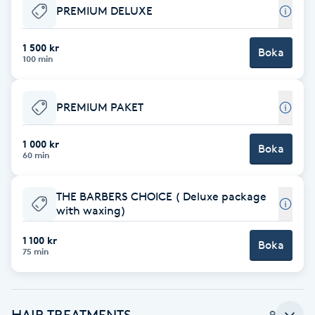
PREMIUM DELUXE
Babylights
1 500 kr
Boka
100 min
Balayage
Bambumassage
PREMIUM PAKET
Barber
1 000 kr
Boka
60 min
Barnklippning
THE BARBERS CHOICE ( Deluxe package
with waxing)
BIAB
1 100 kr
Boka
75 min
Blowout
Bottenfärg
HAIR TREATMENTS
9