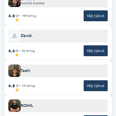
MASTER BARBER
F
4.8
Välj tjänst
198
betyg
Face framing
Faceliftmassage
David.
Fet hårbotten
4.6
Välj tjänst
86
betyg
Fettreducering
Tashi
Fibromassage
4.8
Välj tjänst
59
betyg
Fillers
ROMIL
Fotmassage