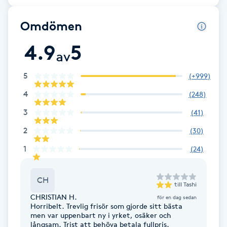
Fransk manikyr
Omdömen
Fransrengöring
4.9
5
av
Frekvensterapi
5
(
+999
)
4
(
248
)
Friskvård
3
(
41
)
Friskvårdsmassage
2
(
30
)
1
(
24
)
Frisör
CH
Funktionsanalys
till
Tashi
CHRISTIAN H.
för en dag sedan
Horribelt. Trevlig frisör som gjorde sitt bästa
Färgning
men var uppenbart ny i yrket, osäker och
långsam. Trist att behöva betala fullpris.