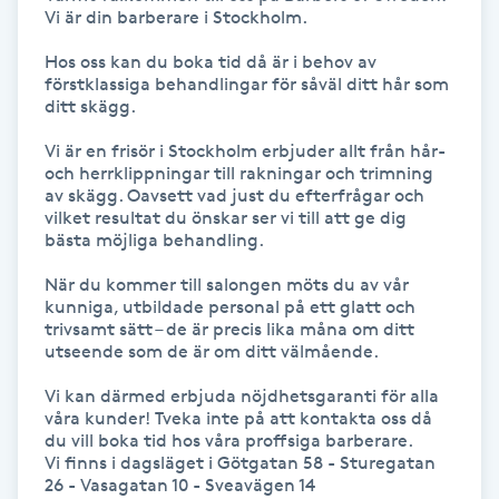
Vi är din barberare i Stockholm.

IPL hårborttagning
Hos oss kan du boka tid då är i behov av 
förstklassiga behandlingar för såväl ditt hår som 
IR-massage
ditt skägg.

J
Vi är en frisör i Stockholm erbjuder allt från hår- 
och herrklippningar till rakningar och trimning 
Japansk massage
av skägg. Oavsett vad just du efterfrågar och 
vilket resultat du önskar ser vi till att ge dig 
K
bästa möjliga behandling.

K18
När du kommer till salongen möts du av vår 
kunniga, utbildade personal på ett glatt och 
trivsamt sätt – de är precis lika måna om ditt 
Katun fransar
utseende som de är om ditt välmående.

Vi kan därmed erbjuda nöjdhetsgaranti för alla 
Kemisk peeling
våra kunder! Tveka inte på att kontakta oss då 
du vill boka tid hos våra proffsiga barberare.

Vi finns i dagsläget i Götgatan 58 - Sturegatan 
Keratinbehandling
26 - Vasagatan 10 - Sveavägen 14