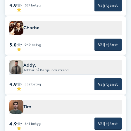
4.9
Välj tjänst
387
betyg
Fotsvamp
Fotvård
Charbel
Fransar
5.0
Välj tjänst
949
betyg
Fransborttagning
Addy.
Jobbar på Bergsunds strand
Fransfärgning
4.9
Välj tjänst
552
betyg
Fransförlängning
Fransförlängning Megavolym
Tim
Fransförlängning Volym
4.9
Välj tjänst
641
betyg