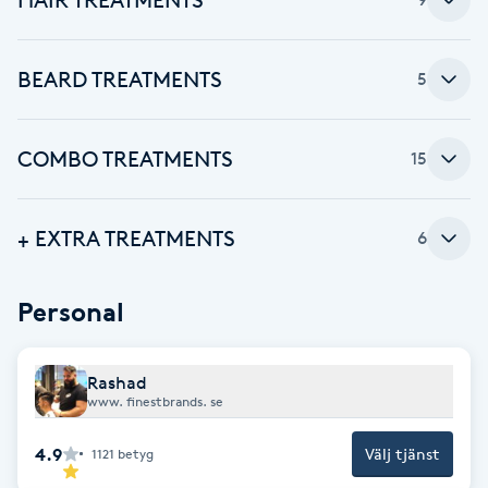
Brynformning
BEARD TREATMENTS
5
Brynfärgning
COMBO TREATMENTS
15
Brynplockning
Bröllopsuppsättning
+ EXTRA TREATMENTS
6
C
Personal
Celluliter
Coachning
Rashad
www. finestbrands. se
Color correction
4.9
Välj tjänst
1121
betyg