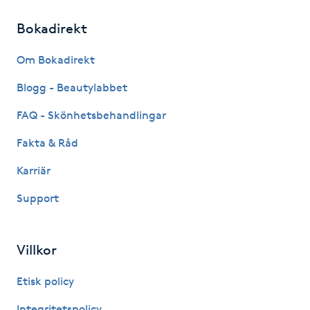
Bokadirekt
LED-ljusterapi
Om Bokadirekt
Liktornar
Blogg - Beautylabbet
LPG
FAQ - Skönhetsbehandlingar
Fakta & Råd
LPG-behandling
Karriär
LPG-massage
Support
Luggklippning
Villkor
Lymfmassage
Etisk policy
Läpptatuering
Integritetspolicy