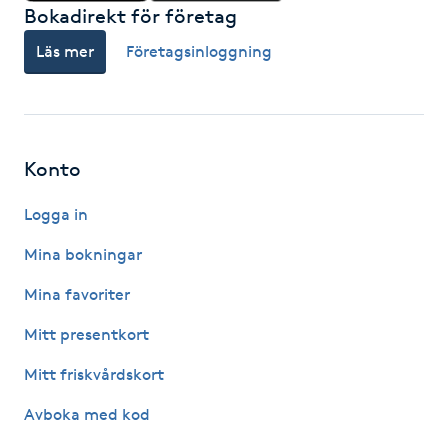
Bokadirekt för företag
Kosmetisk tatuering
Läs mer
Företagsinloggning
Kostrådgivning
Kroppsinpackning
Konto
Kroppspeeling
Logga in
Käkledsbehandling
Mina bokningar
Mina favoriter
Kärlbehandling
Mitt presentkort
L
Mitt friskvårdskort
Laserbehandling
Avboka med kod
Lashlift Keratin