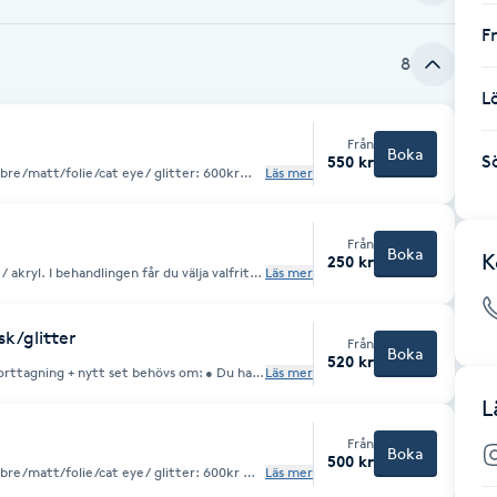
F
8
L
Från
Boka
S
550 kr
bre/matt/folie/cat eye/ glitter: 600kr
Läs mer
är i för dåligt skick
Från
Boka
K
250 kr
 välja valfritt
Läs mer
ebiteras som Borttagning + Nytt set.
k/glitter
Från
Boka
520 kr
Läs mer
fyllning • Materialet är i för
L
Från
Detta bokas och debiteras som Borttagning + Nytt set.
Boka
500 kr
re/matt/folie/cat eye/ glitter: 600kr 🔁
Läs mer