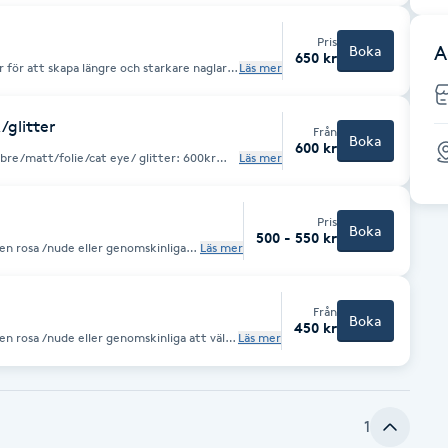
fyllning • Materialet är i för
Pris
A
Boka
650 kr
Detta bokas och debiteras som Borttagning + Nytt set.
r för att skapa längre och starkare naglar
Läs mer
ra 50kr för fransk! Obs!
 ej
/glitter
Från
Boka
600 kr
bre/matt/folie/cat eye/ glitter: 600kr
Läs mer
ngår ej. Nytt set är när man inte ha något
 för påfyllning • Materialet är i
Pris
Boka
500 - 550 kr
gen rosa /nude eller genomskinliga
Läs mer
å tippar då kanske det inte kan dölja
v gammalt
nte ha något på . 🔁 När krävs
Från
r påfyllning • Materialet är
Boka
450 kr
gen rosa /nude eller genomskinliga att välja
Läs mer
då kanske det inte kan dölja så det kan
set.
om helt • Gamla tippar måste
1