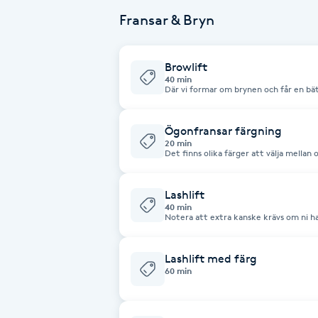
Fransar & Bryn
Fransk manikyr
Fransrengöring
Browlift
40 min
Där vi formar om brynen och får en bät
Frekvensterapi
Resultatet hålls mellan 3-4 veckor. Browlift är en av de hetaste
behandlingarna just nu! Det passar för a
men inte vill eller vågar göra en perm
browlift? Eyebrow lamination, som det också kallas, är en
Ögonfransar färgning
Friskvård
keratinbehandling precis som ett lashli
20 min
och proteiner till stråna samt “lyfte
Det finns olika färger att välja mellan 
näring. I behandlingen färgar man bry
beroende på kvalitet på egna bryn
effekt. Mvh MW Nails
Friskvårdsmassage
Lashlift
40 min
Notera att extra kanske krävs om ni h
Frisör
Funktionsanalys
Lashlift med färg
60 min
Färgning