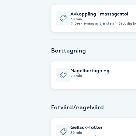
och debiteras som Borttagning + Nytt 
Cryoterapi
D
Avkoppling i massagestol
30 min
✨ Beskrivning av tjänsten ✨ Sätt dig bekvämt i vår moderna massagestol
Damklippning
och njut av en avkopplande behandling 
med hela kroppen genom rullande, knå
hjälper till att: • Lösa upp spänningar i rygg, axlar och nacke • Förbättra
blodcirkulationen • Lindra trötthet och stelhet • Ge en skön känsla av
Dermapen
återhämtning Allt du behöver göra är att välja program, luta dig tillbaka
och låta massagestolen ta hand om rest
Borttagning
vardagen eller när du vill unna dig en s
Diamantslipning
Nagelbortagning
E
20 min
Enzympeeling
Extensions
Fotvård/nagelvård
Extensions borttagning
Gellack-fötter
30 min