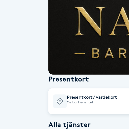
Alternativmedicin
Andningsmassage
Ansiktslyft utan kirurgi
Aromamassage
Ashtanga Yoga
Presentkort
Ayurveda
Presentkort / Värdekort
Ayurvedisk Massage
Ge bort egentid
Ansiktsbehandling djuprengörande
Alla tjänster
B