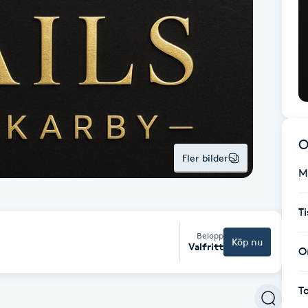
O
Fler bilder
M
T
Belopp
Köp nu
Valfritt
O
T