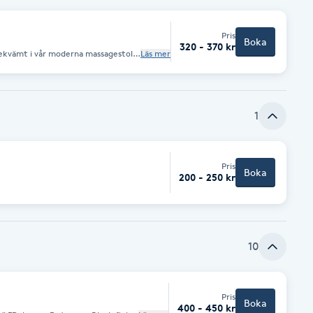
set.
Pris
Boka
320 - 370 kr
Läs mer
– helt utan personal. Stolen arbetar
dande och tryckande rörelser som
en. Perfekt för en kort paus i
1
tunds lugn.
Pris
Boka
200 - 250 kr
10
Pris
Boka
400 - 450 kr