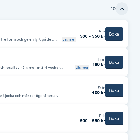
10
Pris
Boka
500 - 550 kr
tre form och ge en lyft på det.
Läs mer
lla som vill ha naturligt snygga bryn
anent förändring. Vad är ett
Från
ft. Man tillför vitaminer, mineraler
Boka
180 kr
r upp” ögonbrynen och ger dem
och resultat hålls mellan 2-4 veckor
Läs mer
nen med henna så att de får en 3D-
Från
Boka
400 kr
ar tjocka och mörkar ögonfransar.
Pris
Boka
500 - 550 kr