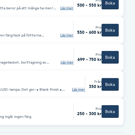
Pris
Boka
500 - 550 kr
etta beror på att många ha mer/
Läs mer
lingen kan tar
nga ha mer/ mindre förhårdnader att
Pris
Boka
550 - 600 kr
ven färg/lack på fötterna
Läs mer
etta beror på att många ha mer/
ln
Pris
Boka
699 - 750 kr
 nagellacket, borttagning av
Läs mer
a. Ni får även massage och varma
Från
Boka
350 kr
a. Det ger: • Blank finish •
Läs mer
lack-
Pris
Boka
250 - 300 kr
ndsklippning ingår ingen färg