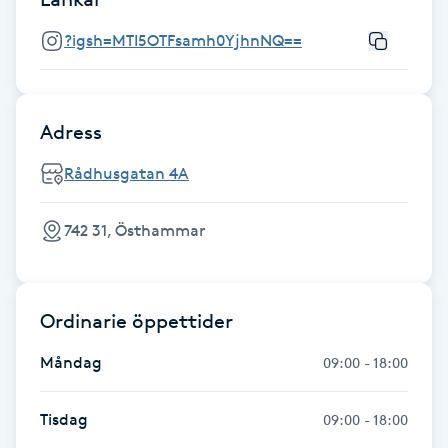
Föning
?igsh=MTI5OTFsamh0YjhnNQ==
G
Gel naglar
Adress
Gelenaglar
Rådhusgatan 4A
Gellack
742 31, Östhammar
Gellack med förstärkning
Ordinarie öppettider
Gravidmassage
Måndag
09:00 - 18:00
Gravidyoga
Tisdag
09:00 - 18:00
Gruppträning