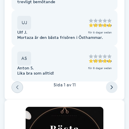
trevligt bemötande
Fotsvamp
Fotvård
UJ
till
Mortaza
Ulf J.
för 6 dagar sedan
Mortaza är den bästa frisören i Östhammar.
Fransar
Fransborttagning
AS
till
Mortaza
Anton S.
för 8 dagar sedan
Fransfärgning
Lika bra som alltid!
Sida
1
av
11
Fransförlängning
Fransförlängning Megavolym
Fransförlängning Volym