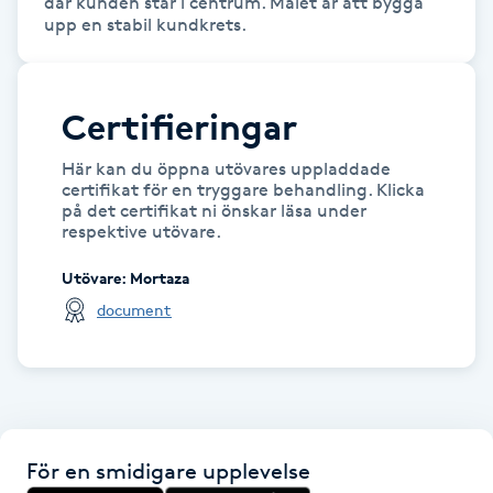
där kunden står i centrum. Målet är att bygga 
Hot Stone Massage
upp en stabil kundkrets.
Hot yoga
Certifieringar
Hudföryngring
Här kan du öppna utövares uppladdade
certifikat för en tryggare behandling. Klicka
Huduppstramning
på det certifikat ni önskar läsa under
respektive utövare.
Hudvård
Utövare
:
Mortaza
document
Hyaluronsyra
Hyperhidros
Hypnos
För en smidigare upplevelse