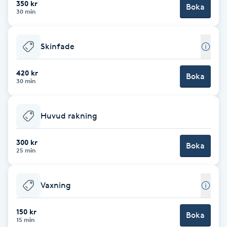
350 kr
Boka
30 min
Brynformning
Skinfade
Brynfärgning
420 kr
Brynplockning
Boka
30 min
Bröllopsuppsättning
Huvud rakning
C
300 kr
Celluliter
Boka
25 min
Coachning
Vaxning
Color correction
150 kr
Boka
15 min