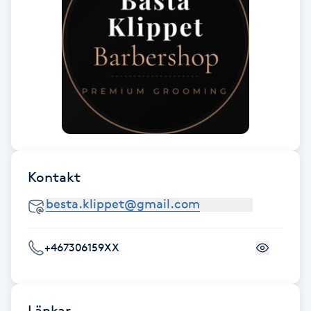
Fransk manikyr
Fransrengöring
Frekvensterapi
Friskvård
Friskvårdsmassage
Kontakt
Frisör
Funktionsanalys
+467306159XX
Färgning
Länkar