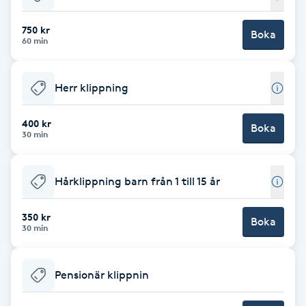
Babylights
750 kr
Boka
60 min
Balayage
Herr klippning
Bambumassage
400 kr
Boka
30 min
Barber
Barnklippning
Hårklippning barn från 1 till 15 år
BIAB
350 kr
Boka
30 min
Blowout
Pensionär klippnin
Bottenfärg