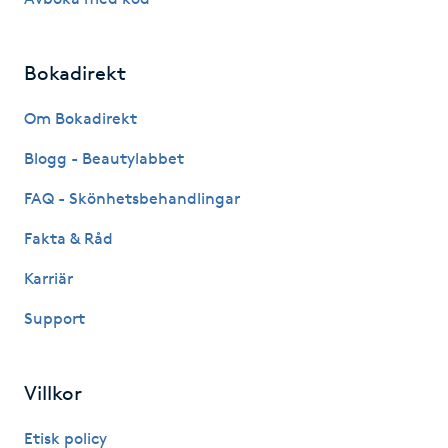
IPL hårborttagning
Bokadirekt
IR-massage
Om Bokadirekt
J
Blogg - Beautylabbet
Japansk massage
FAQ - Skönhetsbehandlingar
K
Fakta & Råd
K18
Karriär
Katun fransar
Support
Kemisk peeling
Villkor
Keratinbehandling
Etisk policy