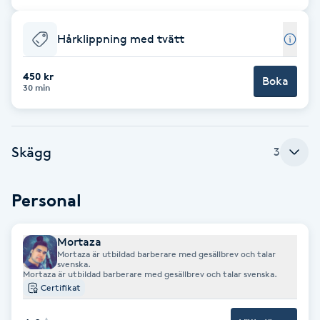
Cryoterapi
D
Hårklippning med tvätt
Damklippning
450 kr
Boka
30 min
Dermapen
Diamantslipning
Skägg
3
E
Personal
Enzympeeling
Extensions
Mortaza
Mortaza är utbildad barberare med gesällbrev och talar
svenska.
Mortaza är utbildad barberare med gesällbrev och talar svenska.
Extensions borttagning
Certifikat
Eyeliner-tatuering