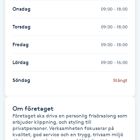
Onsdag
09:00 - 18:00
Gua Sha-massage
H
Torsdag
09:00 - 18:00
Hatha Yoga
Fredag
09:00 - 18:00
Headspa
Lördag
09:00 - 16:00
Healing
Söndag
Stängt
Herrklippning
Om företaget
HIFU
Företaget ska driva en personlig frisörsalong som 
erbjuder klippning, och styling till 
Hollywood Peel
privatpersoner. Verksamheten fokuserar på 
kvalitet, god service och en trygg, trivsam miljö 