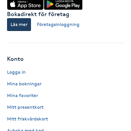
Hårborttagning
Bokadirekt för företag
Hårbottenbehandling
Läs mer
Företagsinloggning
Hårförlängning
Hårvård
Konto
Hälsa
Logga in
Mina bokningar
Hälsprickor
I
Mina favoriter
Mitt presentkort
Idrottsmassage
Mitt friskvårdskort
IPL
Avboka med kod