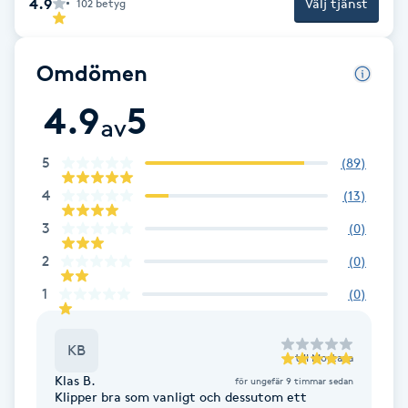
4.9
Välj tjänst
102
betyg
F
Omdömen
Face framing
4.9
5
Faceliftmassage
av
5
(
89
)
Fet hårbotten
4
(
13
)
Fettreducering
3
(
0
)
2
(
0
)
Fibromassage
1
(
0
)
Fillers
KB
till
Mortaza
Fotmassage
Klas B.
för ungefär 9 timmar sedan
Klipper bra som vanligt och dessutom ett