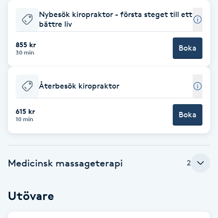
Nybesök kiropraktor - första steget till ett
Babylights
bättre liv
Balayage
855 kr
Boka
30 min
Bambumassage
Återbesök kiropraktor
Barber
615 kr
Boka
10 min
Barnklippning
BIAB
Medicinsk massageterapi
2
Blowout
Utövare
Bottenfärg