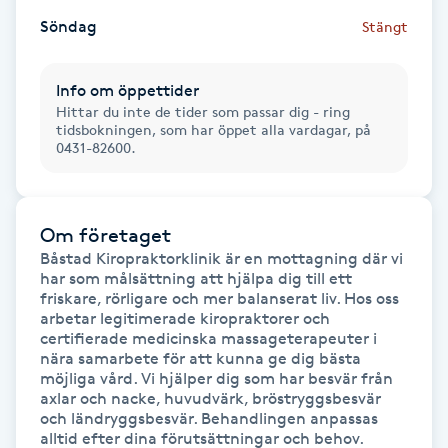
Föning
Söndag
Stängt
G
Info om öppettider
Gel naglar
Hittar du inte de tider som passar dig - ring
tidsbokningen, som har öppet alla vardagar, på
0431-82600.
Gelenaglar
Gellack
Om företaget
Båstad Kiropraktorklinik är en mottagning där vi 
Gellack med förstärkning
har som målsättning att hjälpa dig till ett 
friskare, rörligare och mer balanserat liv. Hos oss 
arbetar legitimerade kiropraktorer och 
Gravidmassage
certifierade medicinska massageterapeuter i 
nära samarbete för att kunna ge dig bästa 
möjliga vård. Vi hjälper dig som har besvär från 
Gravidyoga
axlar och nacke, huvudvärk, bröstryggsbesvär 
och ländryggsbesvär. Behandlingen anpassas 
Gruppträning
alltid efter dina förutsättningar och behov.
