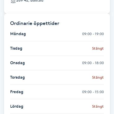
269 42, Båstad
Fransk manikyr
Fransrengöring
Ordinarie öppettider
Frekvensterapi
Måndag
09:00 - 19:00
Friskvård
Tisdag
Stängt
Friskvårdsmassage
Onsdag
09:00 - 18:00
Frisör
Torsdag
Stängt
Funktionsanalys
Fredag
09:00 - 15:00
Färgning
Lördag
Stängt