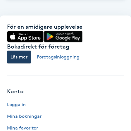
Hot Stone Massage
Hot yoga
För en smidigare upplevelse
Hudföryngring
Bokadirekt för företag
Huduppstramning
Läs mer
Företagsinloggning
Hudvård
Hyaluronsyra
Konto
Hyperhidros
Logga in
Mina bokningar
Hypnos
Mina favoriter