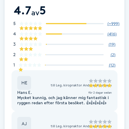
Cryoterapi
4.7
5
av
D
5
(
+999
)
Damklippning
4
(
416
)
Dermapen
3
(
19
)
2
(
2
)
Diamantslipning
1
(
12
)
E
Enzympeeling
HE
till
Leg. kiropraktor Andreas Knutsson
Hans E.
för 2 dagar sedan
Extensions
Mycket kunnig, och jag känner mig fantastisk i
ryggen redan efter första besöket. 👍👍👍👍👍
Extensions borttagning
AJ
till
Leg. kiropraktor Andreas Knutsson
Eyeliner-tatuering