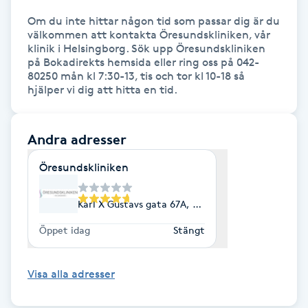
Om du inte hittar någon tid som passar dig är du 
Gua Sha-massage
välkommen att kontakta Öresundskliniken, vår 
klinik i Helsingborg. Sök upp Öresundskliniken 
H
på Bokadirekts hemsida eller ring oss på 042-
80250 mån kl 7:30-13, tis och tor kl 10-18 så 
Hatha Yoga
hjälper vi dig att hitta en tid.
Headspa
Andra adresser
Healing
Öresundskliniken
Herrklippning
Karl X Gustavs gata 67A, Helsingborg
Öppet idag
Stängt
HIFU
Visa alla adresser
Hollywood Peel