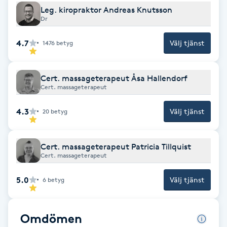
Leg. kiropraktor Andreas Knutsson
Brynformning
Dr
4.7
Välj tjänst
1476
betyg
Brynfärgning
Brynplockning
Cert. massageterapeut Åsa Hallendorf
Cert. massageterapeut
Bröllopsuppsättning
4.3
Välj tjänst
20
betyg
C
Celluliter
Cert. massageterapeut Patricia Tillquist
Cert. massageterapeut
Coachning
5.0
Välj tjänst
6
betyg
Color correction
Omdömen