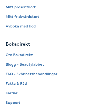
Hårborttagning
Mitt presentkort
Hårbottenbehandling
Mitt friskvårdskort
Avboka med kod
Hårförlängning
Hårvård
Bokadirekt
Om Bokadirekt
Hälsa
Blogg - Beautylabbet
Hälsprickor
FAQ - Skönhetsbehandlingar
I
Fakta & Råd
Idrottsmassage
Karriär
IPL
Support