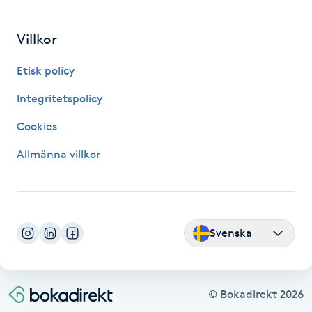
IPL hårborttagning
Villkor
IR-massage
Etisk policy
J
Integritetspolicy
Japansk massage
Cookies
K
Allmänna villkor
K18
Katun fransar
Svenska
Kemisk peeling
Keratinbehandling
© Bokadirekt
2026