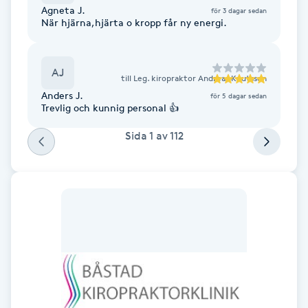
Agneta J.
för 3 dagar sedan
F
När hjärna,hjärta o kropp får ny energi.
Face framing
AJ
till
Leg. kiropraktor Andreas Knutsson
Faceliftmassage
Anders J.
för 5 dagar sedan
Trevlig och kunnig personal 👍
Fet hårbotten
Sida
1
av
112
Fettreducering
Fibromassage
Fillers
Fotmassage