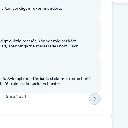
Otroligt dedikerad och noggrann. Kan verkligen rekommendera.
äldigt duktig massör, känner mig oerhört
välkomnad och proffsigt behandlad, spänningarna masserades bort. Tack!
jö. Avkopplande för både stela muskler och ett
ivt speciellt för min stela nacke och axlar
Sida
1
av
1