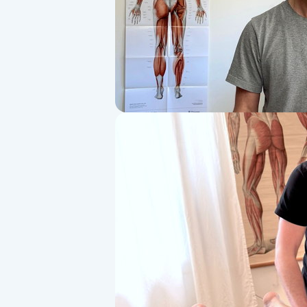
Alternativmedicin
Andningsmassage
Ansiktslyft utan kirurgi
Aromamassage
Ashtanga Yoga
Ayurveda
Ayurvedisk Massage
Ansiktsbehandling djuprengörande
B