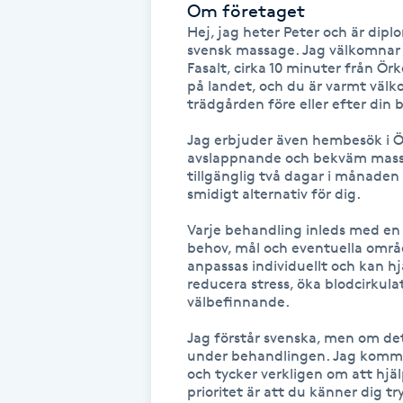
Om företaget
Fotsvamp
Hej, jag heter Peter och är dipl
svensk massage. Jag välkomnar di
Fasalt, cirka 10 minuter från Örk
Fotvård
på landet, och du är varmt välko
trädgården före eller efter din 
Fransar
Jag erbjuder även hembesök i Ör
avslappnande och bekväm massag
Fransborttagning
tillgänglig två dagar i månaden 
smidigt alternativ för dig.

Fransfärgning
Varje behandling inleds med en 
behov, mål och eventuella områ
anpassas individuellt och kan hj
Fransförlängning
reducera stress, öka blodcirkula
välbefinnande.

Fransförlängning Megavolym
Jag förstår svenska, men om det
under behandlingen. Jag kommer
och tycker verkligen om att hjä
Fransförlängning Volym
prioritet är att du känner dig 