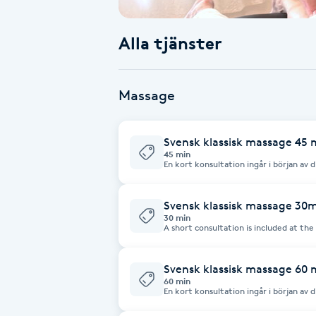
Babylights
Alla tjänster
Balayage
Massage
Bambumassage
Svensk klassisk massage 45 
Barber
45 min
En kort konsultation ingår i början av 
behov och förväntningar. Tillsammans 
samt eventuella områden som behöver
Barnklippning
anpassar vi behandlingen så att den pas
avslappnande. Massage kan hjälpa till 
Svensk klassisk massage 30
och främja ditt allmänna välbefinnande
30 min
BIAB
A short consultation is included at t
we go over your needs and expectation
with the massage and any areas that n
adapt the treatment to suit you and b
Blowout
can help reduce tension, reduce stres
Svensk klassisk massage 60 
60 min
En kort konsultation ingår i början av 
behov och förväntningar. Tillsammans 
Bottenfärg
samt eventuella områden som behöver