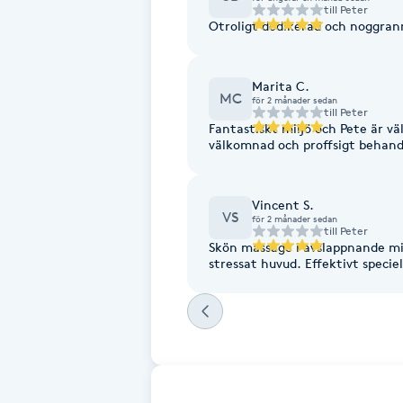
Eyeliner-tatuering
till
Peter
F
Face framing
Marita C.
MC
för 2 månader sedan
till
Peter
Faceliftmassage
Fantastiskt miljö och Pete är v
Fet hårbotten
Vincent S.
VS
för 2 månader sedan
Fettreducering
till
Peter
Skön massage i avslappnande mil
stressat huvud. Effekt
Fibromassage
Fillers
Fotmassage