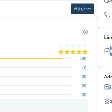
Välj tjänst
Län
(
10
)
(
1
)
Adr
(
0
)
(
0
)
L
(
0
)
2