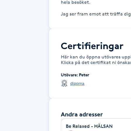
hela besöket.

Fransk manikyr
Jag ser fram emot att träffa dig
Fransrengöring
Frekvensterapi
Certifieringar
Här kan du öppna utövares uppl
Friskvård
Klicka på det certifikat ni önsk
Friskvårdsmassage
Utövare
:
Peter
dipoma
Frisör
Funktionsanalys
Andra adresser
Färgning
Be Relaxed - HÄLSAN