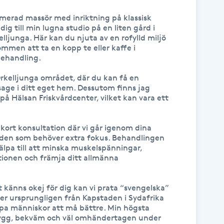
omerad massör med inriktning på klassisk 
g till min lugna studio på en liten gård i 
elljunga. Här kan du njuta av en rofylld miljö 
mmen att ta en kopp te eller kaffe i 
behandling.

kelljunga området, där du kan få en 
e i ditt eget hem. Dessutom finns jag 
på Hälsan Friskvårdcenter, vilket kan vara ett 
kort konsultation där vi går igenom dina 
den som behöver extra fokus. Behandlingen 
älpa till att minska muskelspänningar, 
tionen och främja ditt allmänna 
 känns okej för dig kan vi prata “svengelska” 
 ursprungligen från Kapstaden i Sydafrika 
lpa människor att må bättre. Min högsta 
trygg, bekväm och väl omhändertagen under 