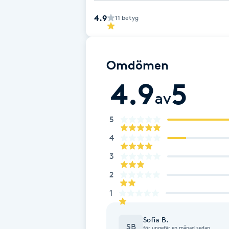
Cryoterapi
4.9
11
betyg
D
Damklippning
Omdömen
Dermapen
4.9
5
av
Diamantslipning
5
E
4
Enzympeeling
3
Extensions
2
1
Extensions borttagning
Sofia B.
SB
för ungefär en månad sedan