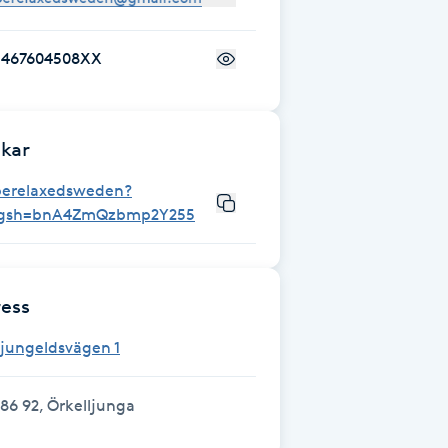
+467604508XX
kar
berelaxedsweden?
igsh=bnA4ZmQzbmp2Y255
ess
jungeldsvägen 1
86 92, Örkelljunga