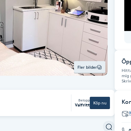
Öpp
Fler bilder
Hitt
mig 
Skri
Belopp
Ko
Köp nu
Valfritt