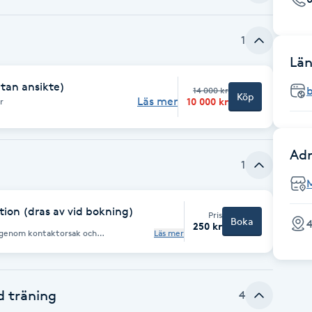
1
Län
utan ansikte)
14 000 kr
Köp
Läs mer
10 000 kr
r
Adr
1
ion (dras av vid bokning)
Pris
Boka
4
250 kr
 igenom kontaktorsak och
Läs mer
om detaljer kring lämplig och
plägg. Vid köp av behandling dras
let om behandlingen bokas i samband
s med andra erbjudanden.
 träning
4