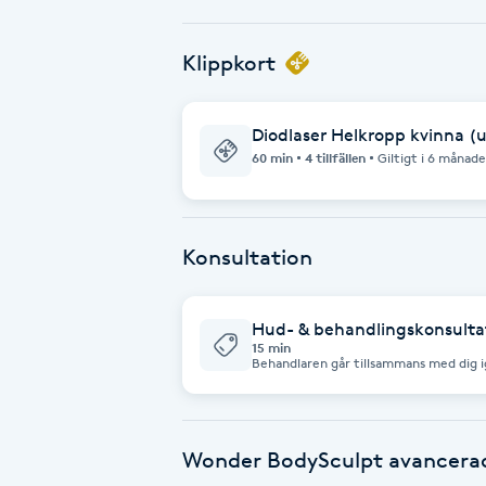
Babylights
Klippkort
Balayage
Diodlaser Helkropp kvinna (
60 min
4 tillfällen
Giltigt i 6 månade
Bambumassage
Barber
Konsultation
Barnklippning
Hud- & behandlingskonsultat
15 min
BIAB
Behandlaren går tillsammans med dig
förväntningar. Tillsammans går ni igen
rekommenderad behandling och dess up
denna summa av vid behandlingstillfäl
Blowout
med konsultationen. Kan ej kombinera
Wonder BodySculpt avancerad
Bottenfärg