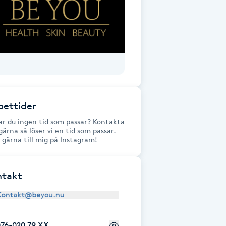
ettider
ar du ingen tid som passar? Kontakta
gärna så löser vi en tid som passar.
v gärna till mig på Instagram!
ntakt
076-020 79 XX