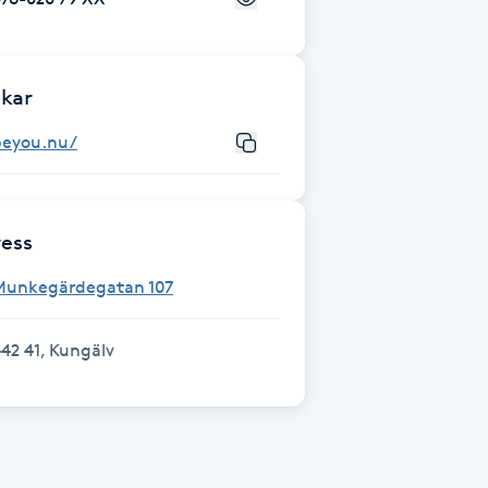
kar
beyou.nu/
ess
Munkegärdegatan 107
42 41, Kungälv