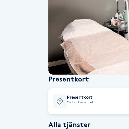
Alternativmedicin
Andningsmassage
Ansiktslyft utan kirurgi
Aromamassage
Ashtanga Yoga
Presentkort
Ayurveda
Presentkort
Ayurvedisk Massage
Ge bort egentid
Ansiktsbehandling djuprengörande
Alla tjänster
B