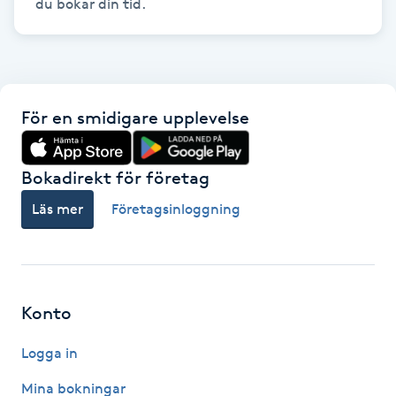
du bokar din tid.
Gua Sha-massage
H
Hatha Yoga
För en smidigare upplevelse
Headspa
Bokadirekt för företag
Healing
Läs mer
Företagsinloggning
Herrklippning
HIFU
Konto
Logga in
Hollywood Peel
Mina bokningar