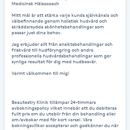
Medicinsk Hälsocoach

Föning
G
Mitt mål är att stärka varje kunds självkänsla och 
välbefinnande genom holistisk hudvård och 
skräddarsydda skönhetsbehandlingar som 
Gel naglar
passar just dina behov.

Jag erbjuder allt från ansiktsbehandlingar och 
Gelenaglar
friskvård till hudföryngring och andra 
professionella hudvårdsbehandlingar som ger 
Gellack
synliga resultat för dig med hudbesvär.

Varmt välkommen till mig!

Gellack med förstärkning
Gravidmassage
Beautestry Klinik tillämpar 24-timmars 
avbokningspolicy vilket innebär att du debiteras 
Gravidyoga
fullt pris om du uteblir från din behandling eller 
om/avbokar med för kort varsel. Våra 
bokningsvillkor accepterar och godkänner du när 
Gruppträning