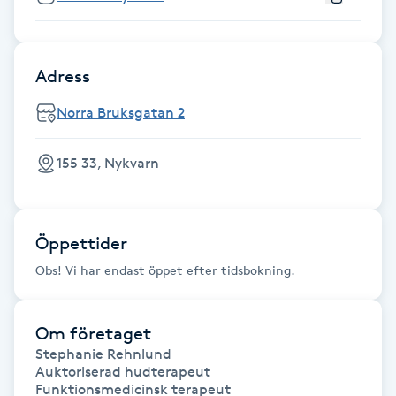
Fransk manikyr
Fransrengöring
Adress
Norra Bruksgatan 2
Frekvensterapi
155 33, Nykvarn
Friskvård
Friskvårdsmassage
Öppettider
Frisör
Obs! Vi har endast öppet efter tidsbokning.
Funktionsanalys
Om företaget
Stephanie Rehnlund

Färgning
Auktoriserad hudterapeut

Funktionsmedicinsk terapeut 
