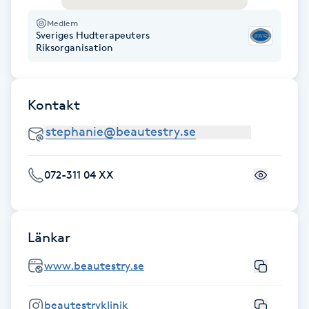
Fotsvamp
Medlem
Sveriges Hudterapeuters
Riksorganisation
Fotvård
Fransar
Kontakt
Fransborttagning
Fransfärgning
072-311 04 XX
Fransförlängning
Länkar
Fransförlängning Megavolym
www.beautestry.se
Fransförlängning Volym
beautestryklinik