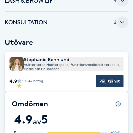
LASH & BROW LIFT
4
Brynformning
KONSULTATION
2
Brynfärgning
Utövare
Brynplockning
Stephanie Rehnlund
Bröllopsuppsättning
Auktoriserad Hudterapeut, Funktionsmedicinsk terapeut,
Medicinsk Hälsocoach
C
4.9
Välj tjänst
1047
betyg
Celluliter
Coachning
Omdömen
4.9
5
Color correction
av
5
(
924
)