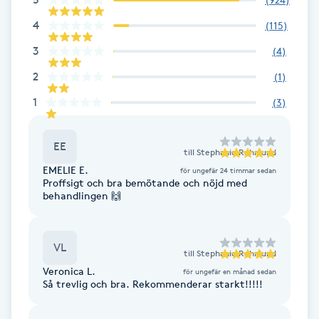
Cryoterapi
4
D
(
115
)
3
(
4
)
Damklippning
2
(
1
)
Dermapen
1
(
3
)
Diamantslipning
EE
till
Stephanie Rehnlund
E
EMELIE E.
för ungefär 24 timmar sedan
Proffsigt och bra bemötande och nöjd med
behandlingen 🙌
Enzympeeling
Extensions
VL
till
Stephanie Rehnlund
Veronica L.
för ungefär en månad sedan
Extensions borttagning
Så trevlig och bra. Rekommenderar starkt!!!!!
Eyeliner-tatuering