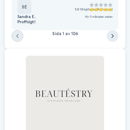
SE
F
till
Stephanie Rehnlund
Sandra E.
för 3 månader sedan
Proffsigt!
Face framing
Sida
1
av
106
Faceliftmassage
Fet hårbotten
Fettreducering
Fibromassage
Fillers
Fotmassage