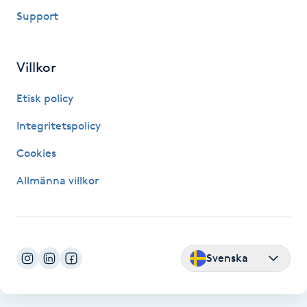
Hårborttagning
Support
Hårbottenbehandling
Villkor
Hårförlängning
Etisk policy
Hårvård
Integritetspolicy
Cookies
Hälsa
Allmänna villkor
Hälsprickor
I
Idrottsmassage
Svenska
IPL