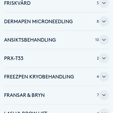
FRISKVÅRD
3
Babylights
DERMAPEN MICRONEEDLING
8
Balayage
Bambumassage
ANSIKTSBEHANDLING
10
Barber
PRX-T33
2
Barnklippning
FREEZPEN KRYOBEHANDLING
4
BIAB
Blowout
FRANSAR & BRYN
7
Bottenfärg