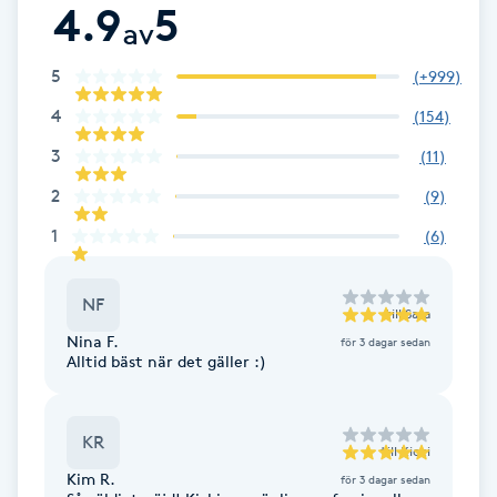
4.9
5
av
Brynformning
5
(
+999
)
Brynfärgning
4
(
154
)
3
(
11
)
Brynplockning
2
(
9
)
Bröllopsuppsättning
1
(
6
)
C
NF
Celluliter
till
Sara
Nina F.
för 3 dagar sedan
Alltid bäst när det gäller :)
Coachning
Color correction
KR
till
Kicki
Kim R.
för 3 dagar sedan