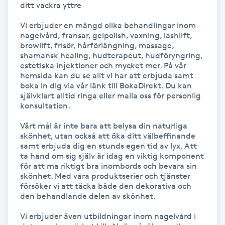
ditt vackra yttre

Föning
Vi erbjuder en mängd olika behandlingar inom 
G
nagelvård, fransar, gelpolish, vaxning, lashlift, 
browlift, frisör, hårförlängning, massage, 
Gel naglar
shamansk healing, hudterapeut, hudföryngring, 
estetiska injektioner och mycket mer. På vår 
hemsida kan du se allt vi har att erbjuda samt 
Gelenaglar
boka in dig via vår länk till BokaDirekt. Du kan 
självklart alltid ringa eller maila oss för personlig 
konsultation.

Gellack
Vårt mål är inte bara att belysa din naturliga 
Gellack med förstärkning
skönhet, utan också att öka ditt välbeffinande 
samt erbjuda dig en stunds egen tid av lyx. Att 
ta hand om sig själv är idag en viktig komponent 
Gravidmassage
för att må riktigt bra inombords och bevara sin 
skönhet. Med våra produktserier och tjänster 
försöker vi att täcka både den dekorativa och 
Gravidyoga
den behandlande delen av skönhet.

Vi erbjuder även utbildningar inom nagelvård i 
Gruppträning