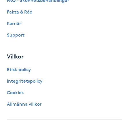
FAQ - Skönhetsbehandlingar
Hårborttagning
Fakta & Råd
Hårbottenbehandling
Karriär
Support
Hårförlängning
Hårvård
Villkor
Hälsa
Etisk policy
Integritetspolicy
Hälsprickor
Cookies
I
Allmänna villkor
Idrottsmassage
IPL