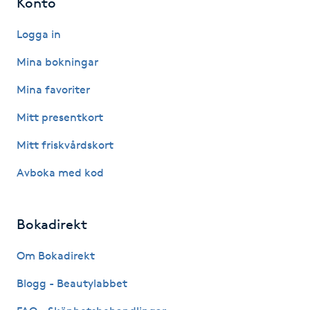
Konto
Hot Stone Massage
Logga in
Hot yoga
Mina bokningar
Hudföryngring
Mina favoriter
Mitt presentkort
Huduppstramning
Mitt friskvårdskort
Hudvård
Avboka med kod
Hyaluronsyra
Bokadirekt
Hyperhidros
Om Bokadirekt
Hypnos
Blogg - Beautylabbet