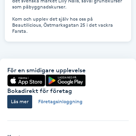
det svenska märket Lilly Nails, såväl grundkurser 
som påbyggnadskurser. 

Gua Sha-massage
Kom och upplev det själv hos oss på 
H
Beautilicious, Östmarksgatan 25 i det vackra 
Farsta.
Hatha Yoga
Headspa
För en smidigare upplevelse
Healing
Herrklippning
Bokadirekt för företag
Läs mer
Företagsinloggning
HIFU
Hollywood Peel