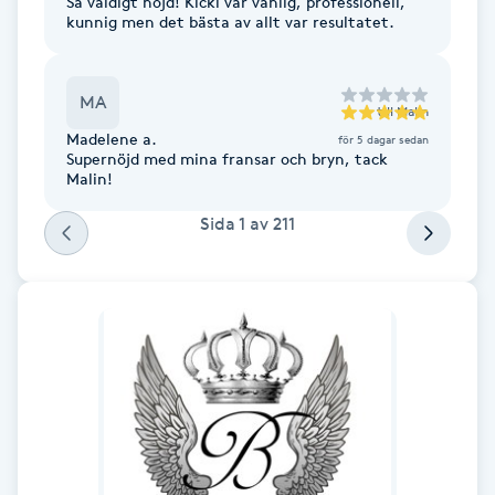
Så väldigt nöjd! Kicki var vänlig, professionell,
Cryoterapi
kunnig men det bästa av allt var resultatet.
D
Damklippning
MA
till
Malin
Madelene a.
för 5 dagar sedan
Dermapen
Supernöjd med mina fransar och bryn, tack
Malin!
Diamantslipning
Sida
1
av
211
E
Enzympeeling
Extensions
Extensions borttagning
Eyeliner-tatuering