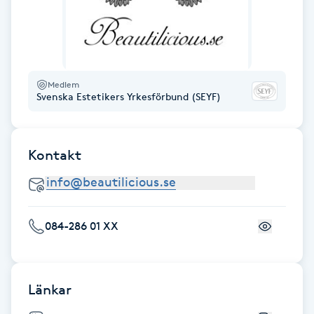
F
Face framing
Medlem
Faceliftmassage
Svenska Estetikers Yrkesförbund (SEYF)
Fet hårbotten
Kontakt
Fettreducering
Fibromassage
084-286 01 XX
Fillers
Länkar
Fotmassage