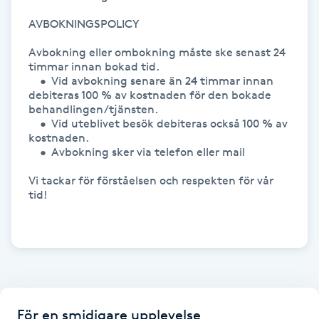
Föning
AVBOKNINGSPOLICY

G
Avbokning eller ombokning måste ske senast 24 
timmar innan bokad tid.

Gel naglar
	•	Vid avbokning senare än 24 timmar innan 
debiteras 100 % av kostnaden för den bokade 
behandlingen/tjänsten.

Gelenaglar
	•	Vid uteblivet besök debiteras också 100 % av 
kostnaden.

Gellack
	•	Avbokning sker via telefon eller mail

Vi tackar för förståelsen och respekten för vår 
Gellack med förstärkning
tid!

Gravidmassage
Gravidyoga
Gruppträning
För en smidigare upplevelse