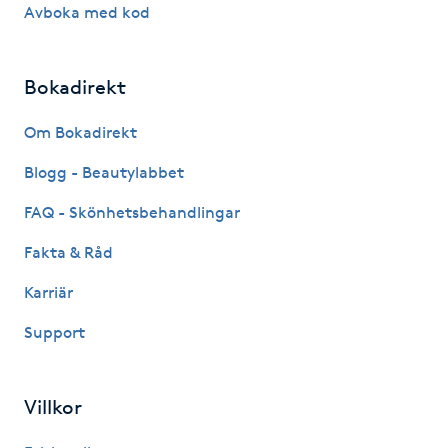
Hot Stone Massage
Avboka med kod
Hot yoga
Bokadirekt
Hudföryngring
Om Bokadirekt
Blogg - Beautylabbet
Huduppstramning
FAQ - Skönhetsbehandlingar
Hudvård
Fakta & Råd
Hyaluronsyra
Karriär
Support
Hyperhidros
Hypnos
Villkor