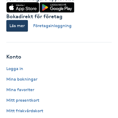
Gua Sha-massage
Bokadirekt för företag
H
Läs mer
Företagsinloggning
Hatha Yoga
Headspa
Konto
Healing
Logga in
Herrklippning
Mina bokningar
Mina favoriter
HIFU
Mitt presentkort
Hollywood Peel
Mitt friskvårdskort