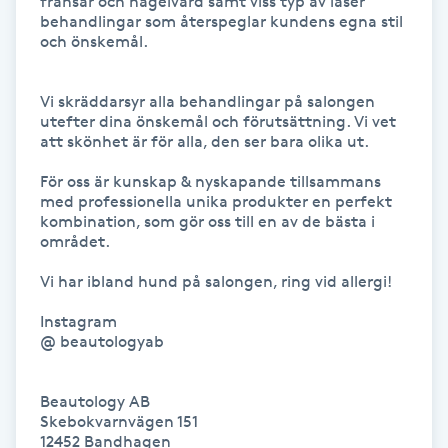
fransar och nagelvård samt viss typ av laser 
Fransk manikyr
behandlingar som återspeglar kundens egna stil 
och önskemål.

Fransrengöring
Vi skräddarsyr alla behandlingar på salongen 
utefter dina önskemål och förutsättning. Vi vet 
Frekvensterapi
att skönhet är för alla, den ser bara olika ut.

För oss är kunskap & nyskapande tillsammans 
Friskvård
med professionella unika produkter en perfekt 
kombination, som gör oss till en av de bästa i 
området.

Friskvårdsmassage
Vi har ibland hund på salongen, ring vid allergi! 

Frisör
Instagram

@ beautologyab

Funktionsanalys
Beautology AB 

Färgning
Skebokvarnvägen 151

12452 Bandhagen 
