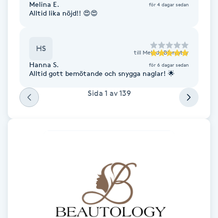
Melina E.
för 4 dagar sedan
Alltid lika nöjd!! 😍😍
Brynformning
Brynfärgning
HS
till
Melody Blomster
Hanna S.
för 6 dagar sedan
Brynplockning
Alltid gott bemötande och snygga naglar! 🌟
Sida
1
av
139
Bröllopsuppsättning
C
Celluliter
Coachning
Color correction