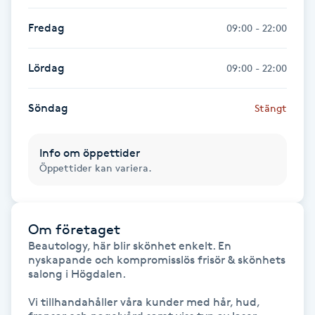
Fotsvamp
Fredag
09:00 - 22:00
Fotvård
Lördag
09:00 - 22:00
Fransar
Söndag
Stängt
Fransborttagning
Info om öppettider
Öppettider kan variera.
Fransfärgning
Fransförlängning
Om företaget
Beautology, här blir skönhet enkelt. En 
Fransförlängning Megavolym
nyskapande och kompromisslös frisör & skönhets 
salong i Högdalen.

Fransförlängning Volym
Vi tillhandahåller våra kunder med hår, hud, 