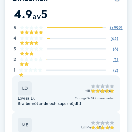
4.9
5
Babylights
av
Balayage
5
(
+999
)
4
(
63
)
Bambumassage
3
(
6
)
2
(
1
)
Barber
1
(
2
)
Barnklippning
LD
till
Sara Engström
BIAB
Lovisa D.
för ungefär 24 timmar sedan
Bra bemötande och supernöjd!!!
Blowout
ME
Bottenfärg
till
Melody Blomster