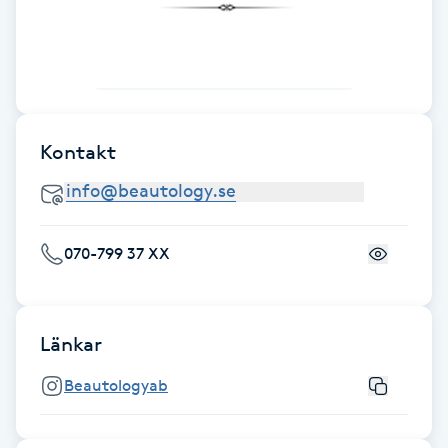
Cryoterapi
D
Damklippning
Dermapen
Kontakt
Diamantslipning
E
070-799 37 XX
Enzympeeling
Extensions
Länkar
Beautologyab
Extensions borttagning
Eyeliner-tatuering