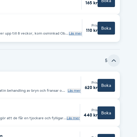
Boka
165 kr
Pris
Boka
110 kr
er upp till 8 veckor, kom osminkad Obs
Läs mer
du är nickelallergisk då färgen
5
Pris
Boka
620 kr
atin behandling av bryn och fransar om
Läs mer
Pris
Boka
440 kr
gör att de får en tjockare och fylligare
Läs mer
ig