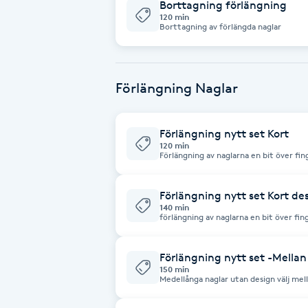
Borttagning förlängning
120 min
Fotsvamp
Borttagning av förlängda naglar
Fotvård
Förlängning Naglar
Fransar
Förlängning nytt set Kort
Fransborttagning
120 min
Förlängning av naglarna en bit över fingertoppen välj mellan o
man ha desig tex glitter, fransk, chrom
Fransfärgning
Förlängning nytt set Kort de
140 min
Fransförlängning
förlängning av naglarna en bit över fin
chrome eller fransk Kontakta mig gärna med inspirationsbilder i ett sms vid
mer avancerad design, allt som finns på
material till att göra
Fransförlängning Megavolym
Förlängning nytt set -Mellan
150 min
Medellånga naglar utan design välj mell
Fransförlängning Volym