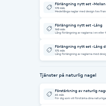
Förlängning nytt set -Mellan
Fransk manikyr
170 min
Medellånga naglar med design tex fransk eller glitter K
inspirationsbilder i ett sms vid mer ava
internet är inte säkert att jag har mater
Fransrengöring
Förlängning nytt set -Lång
160 min
Lång förlängning av naglarna i en eller 
Frekvensterapi
naglarna välj "förlängning nytt set l
att börja med en kortare förlängning ti
Friskvård
Förlängning nytt set -Lång 
175 min
Lång förlängning av naglarna med desig
rekommenderar nagelbitare att börja m
Friskvårdsmassage
deras naturliga naglar byggts upp Kontakta mig gärna med inspirationsbilder i
ett sms vid mer avancerad design, allt 
jag har material till att göra
Frisör
Tjänster på naturlig nagel
Funktionsanalys
Förstärkning av naturlig nag
65 min
För dig som vill förstärka dina naturlig
Färgning
att förlänga dem