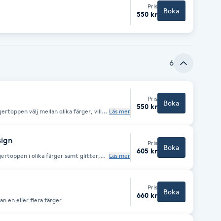
Pris
Boka
550 kr
6
Pris
Boka
550 kr
lika färger, vill
Läs mer
e välj "förlägning design"
sign
Pris
Boka
605 kr
gertoppen i olika färger samt glitter,
Läs mer
 internet är inte säkert att jag har
Pris
Boka
660 kr
an en eller flera färger