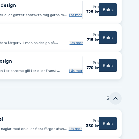
 design
Pris
Boka
725 kr
ontakta mig gärna med
Läs mer
ncerad design, allt som finns på
ial till att göra
Pris
Boka
715 kr
flera färger vill man ha design på
Läs mer
ång design" rekommenderar nagelbitare
lls att deras naturliga naglar byggts upp
design
Pris
Boka
770 kr
n tex chrome glitter eller fransk
Läs mer
ed en kortare förlängning tills att
som finns på internet är inte säkert att
5
el
Pris
Boka
330 kr
a naglar med en eller flera färger utan
Läs mer