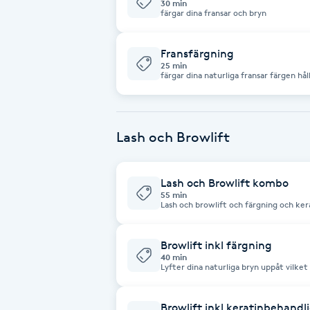
30 min
färgar dina fransar och bryn
Brynformning
Fransfärgning
25 min
Brynfärgning
färgar dina naturliga fransar färgen håll
denna behandling går inte att göra om 
innehåller spår av nickel
Brynplockning
Lash och Browlift
Bröllopsuppsättning
C
Lash och Browlift kombo
55 min
Celluliter
Lash och browlift och färgning och ker
det önskas
Coachning
Browlift inkl färgning
40 min
Lyfter dina naturliga bryn uppåt vilket 
look, Kom osminkad
Color correction
Browlift inkl keratinbehandl