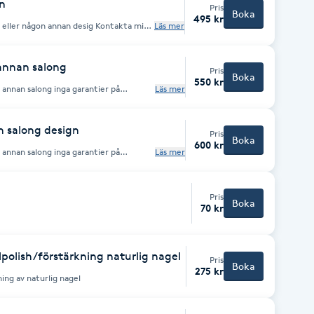
n
Pris
Boka
495 kr
någon annan desig Kontakta mig
Läs mer
vid mer avancerad design, allt som finns
terial till att göra
annan salong
Pris
Boka
550 kr
 annan salong inga garantier på
Läs mer
ämnas då jag inte vet hur uppbyggnaden
s! tar ej emot kunder som har naglar
n salong design
Pris
Boka
600 kr
 annan salong inga garantier på
Läs mer
ämnas då jag inte vet hur uppbyggnaden
t som finns på internet är inte säkert
Pris
Boka
70 kr
lpolish/förstärkning naturlig nagel
Pris
Boka
275 kr
ning av naturlig nagel