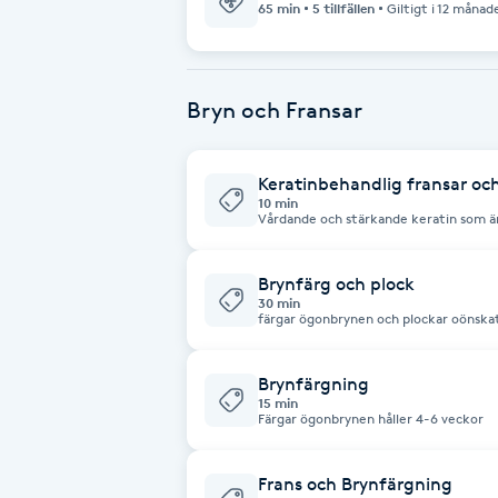
65 min
5 tillfällen
Giltigt i 12 månad
Babylights
Bryn och Fransar
Balayage
Bambumassage
Keratinbehandlig fransar oc
10 min
Vårdande och stärkande keratin som är 
Barber
Brynfärg och plock
Barnklippning
30 min
färgar ögonbrynen och plockar oönska
BIAB
Brynfärgning
15 min
Färgar ögonbrynen håller 4-6 veckor
Blowout
Frans och Brynfärgning
Bottenfärg