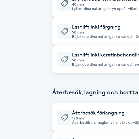
Cryoterapi
40 min
Lyfter dina naturliga bryn uppåt vilket
D
Lashlift inkl färgning
Damklippning
50 min
Böjer upp dina naturliga fransar och 
till besöket
Dermapen
Lashlift inkl keratinbehandl
50 min
Diamantslipning
Böjer upp dina naturliga fransar och a
stärker och vårdar dina naturliga fran
E
Enzympeeling
Återbesök,lagning och bortta
Extensions
Återbesök förlängning
120 min
Extensions borttagning
Återbesök när naglarna har växt ut välj 
chrome, desig välj "återbesök desig"