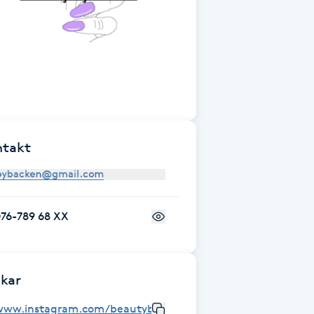
ntakt
076-789 68 XX
kar
www.instagram.com/beautybybacken/