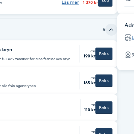
Köp
Läs mer
1 370 kr
er
Adr
5
L
h bryn
Pris
Boka
9
190 kr
full av vitaminer för dina fransar och bryn
Pris
Boka
165 kr
t hår från ögonbrynen
Pris
Boka
110 kr
Pris