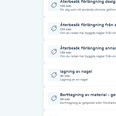
Eyeliner-tatuering
Återbesök förlängning desig
130 min
F
för dig som vill använda chrome,glitter eller 
gärna med inspirationsbilder i ett sms 
på internet är inte säkert att jag har ma
Face framing
Återbesök förlängning från 
120 min
Om du redan har byggda naglar från en
Faceliftmassage
hållbarheten på naglarna kan tyvärr l
av förlängningen sedan innan ser ut Ob
byggda på akryl
Återbesök förlängning anna
Fet hårbotten
130 min
Om du redan har byggda naglar från en
hållbarheten på naglarna kan tyvärr l
av förlängningen sedan innan ser ut Kontakta mig gärna med inspirationsbilder
Fettreducering
i ett sms vid mer avancerad design, all
att jag har material till att göra Obs! tar ej emot kunder som har naglar
lagning av nagel
byggda på akryl
45 min
Fibromassage
Lagning av en nagel
Fillers
Borttagning av material - ge
60 min
borttagning av gelpolish eller förstärk
Fotmassage