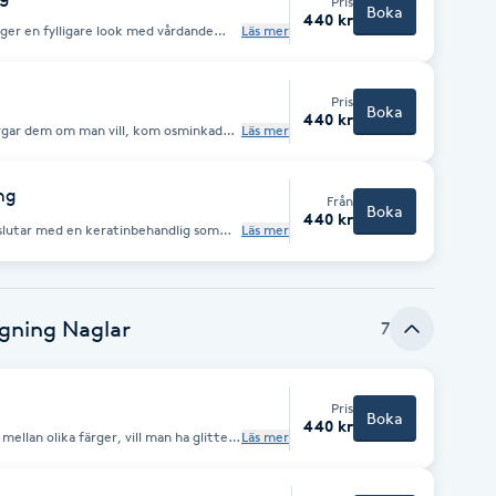
Pris
Boka
440 kr
 ger en fylligare look med vårdande
Läs mer
keratin som är full med vitaminer för brynen Kom osminkad till behandlingen
Pris
Boka
440 kr
färgar dem om man vill, kom osminkad
Läs mer
ing
Från
Boka
440 kr
vslutar med en keratinbehandlig som
Läs mer
sar ,kom osminkad till besöket
gning Naglar
7
Pris
Boka
440 kr
mellan olika färger, vill man ha glitter,
Läs mer