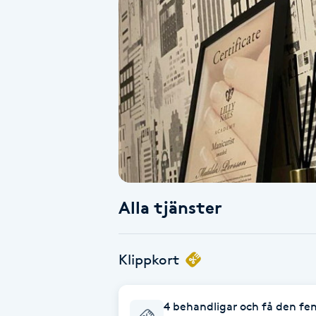
Alternativmedicin
Andningsmassage
Ansiktslyft utan kirurgi
Aromamassage
Ashtanga Yoga
Alla tjänster
Ayurveda
Ayurvedisk Massage
Klippkort
Ansiktsbehandling djuprengörande
4 behandligar och få den fe
B