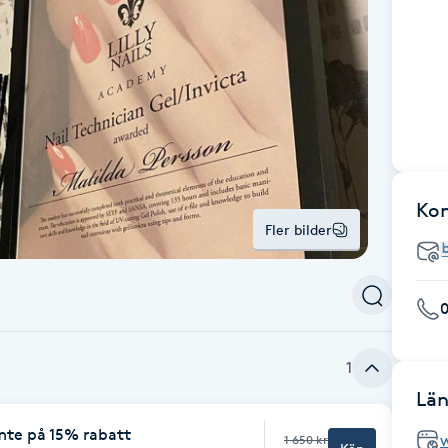
Ko
Fler bilder
1
Län
mte på 15% rabatt
1 650 kr