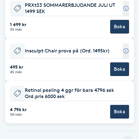
PRXt33 SOMMARERBJUDANDE JULI UT
Brynformning
1499 SEK
1 499 kr
Boka
Brynfärgning
35 min
Brynplockning
Insculpt Chair prova på (Ord. 1495kr)
Bröllopsuppsättning
495 kr
Boka
45 min
C
Celluliter
Retinol peeling 4 ggr för bara 4796 sek
Ord.pris 6000 sek
Coachning
4 796 kr
Boka
30 min
Color correction