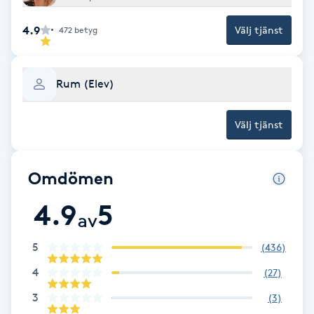
Fotsvamp
4.9
Välj tjänst
472
betyg
Fotvård
Rum (Elev)
Fransar
Välj tjänst
Fransborttagning
Fransfärgning
Omdömen
4.9
5
Fransförlängning
av
5
(
436
)
Fransförlängning Megavolym
4
(
27
)
Fransförlängning Volym
3
(
3
)