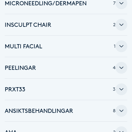
Cryoterapi
MICRONEEDLING/DERMAPEN
7
D
INSCULPT CHAIR
2
Damklippning
Dermapen
MULTI FACIAL
1
Diamantslipning
PEELINGAR
E
4
Enzympeeling
PRXT33
3
Extensions
ANSIKTSBEHANDLINGAR
8
Extensions borttagning
Eyeliner-tatuering