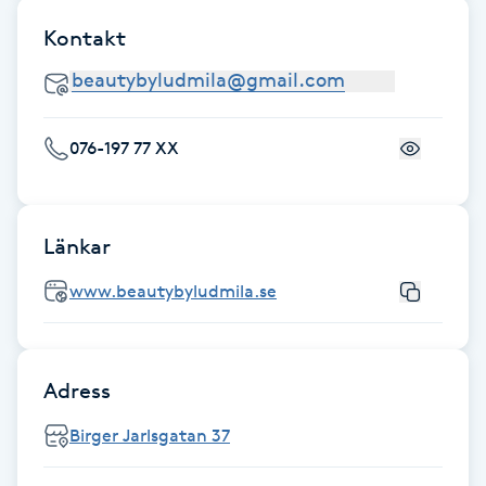
Kontakt
Gua Sha-massage
H
Hatha Yoga
076-197 77 XX
Headspa
Länkar
Healing
www.beautybyludmila.se
Herrklippning
HIFU
Adress
Birger Jarlsgatan 37
Hollywood Peel