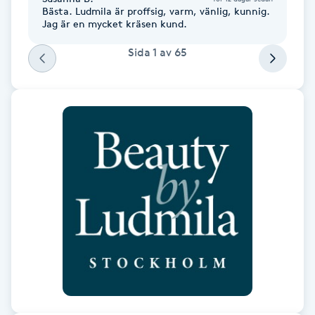
Bästa. Ludmila är proffsig, varm, vänlig, kunnig.
Föning
Jag är en mycket kräsen kund.
G
Sida
1
av
65
Gel naglar
Gelenaglar
Gellack
Gellack med förstärkning
Gravidmassage
Gravidyoga
Gruppträning