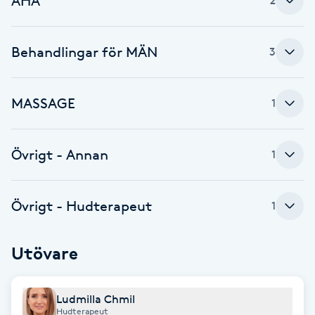
AHA
2
F
Behandlingar för MÄN
3
Face framing
Faceliftmassage
MASSAGE
1
Fet hårbotten
Övrigt - Annan
1
Fettreducering
Övrigt - Hudterapeut
1
Fibromassage
Utövare
Fillers
Fotmassage
Ludmilla Chmil
Hudterapeut