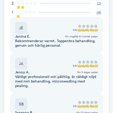
2
(
2
)
Fransk manikyr
1
(
4
)
Fransrengöring
JE
till
Ludmilla Chmil
Frekvensterapi
Janina E.
för ungefär 8 timmar sedan
Rekommenderar varmt. Toppenbra behandling,
genuin och härlig personal.
Friskvård
Friskvårdsmassage
JA
till
Ludmilla Chmil
Jenny A.
för 9 dagar sedan
Frisör
Väldigt professionell och pålitlig, är väldigt nöjd
med min behandling, microneedling med
pealing.
Funktionsanalys
Färgning
SB
till
Ludmilla Chmil
Susanna B.
för 12 dagar sedan