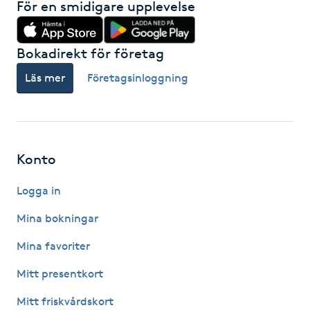
För en smidigare upplevelse
IPL hårborttagning
Bokadirekt för företag
IR-massage
Läs mer
Företagsinloggning
J
Japansk massage
K
Konto
K18
Logga in
Katun fransar
Mina bokningar
Mina favoriter
Kemisk peeling
Mitt presentkort
Keratinbehandling
Mitt friskvårdskort