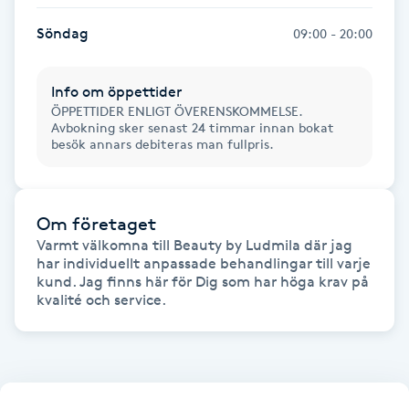
Hårborttagning
Söndag
09:00 - 20:00
Hårbottenbehandling
Info om öppettider
ÖPPETTIDER ENLIGT ÖVERENSKOMMELSE.
Hårförlängning
Avbokning sker senast 24 timmar innan bokat
besök annars debiteras man fullpris.
Hårvård
Hälsa
Om företaget
Varmt välkomna till Beauty by Ludmila där jag 
har individuellt anpassade behandlingar till varje 
Hälsprickor
kund. Jag finns här för Dig som har höga krav på 
I
kvalité och service.
Idrottsmassage
IPL