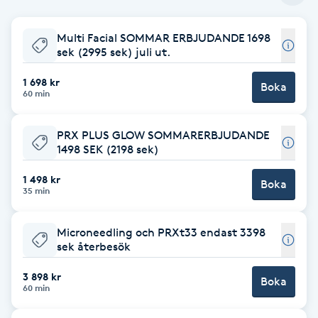
Babylights
Multi Facial SOMMAR ERBJUDANDE 1698
sek (2995 sek) juli ut.
Balayage
1 698 kr
Boka
60 min
Bambumassage
PRX PLUS GLOW SOMMARERBJUDANDE
Barber
1498 SEK (2198 sek)
1 498 kr
Boka
Barnklippning
35 min
BIAB
Microneedling och PRXt33 endast 3398
sek återbesök
Blowout
3 898 kr
Boka
60 min
Bottenfärg