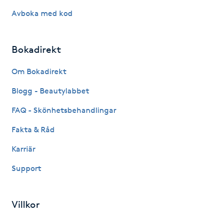
Avboka med kod
Kinesiologi
Kinesisk medicin
Bokadirekt
Kiropraktik
Om Bokadirekt
Blogg - Beautylabbet
Klangmassage
FAQ - Skönhetsbehandlingar
Klippning
Fakta & Råd
Karriär
Klippning & Slingor
Support
Klippning ungdom
Villkor
Koppningsmassage