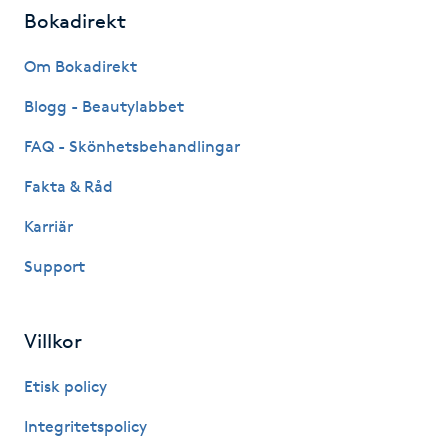
Hårborttagning
Bokadirekt
Om Bokadirekt
Hårbottenbehandling
Blogg - Beautylabbet
Hårförlängning
FAQ - Skönhetsbehandlingar
Hårvård
Fakta & Råd
Karriär
Hälsa
Support
Hälsprickor
I
Villkor
Idrottsmassage
Etisk policy
Integritetspolicy
IPL