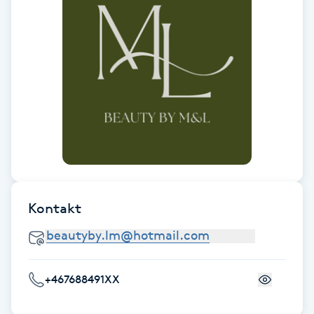
Fransk manikyr
Fransrengöring
Frekvensterapi
Friskvård
Friskvårdsmassage
Kontakt
Frisör
Funktionsanalys
+467688491XX
Färgning