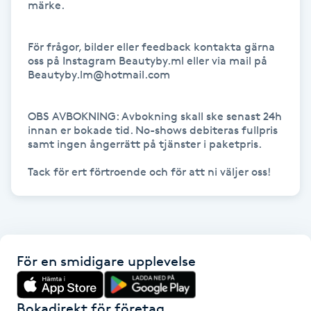
märke. 

Gua Sha-massage
För frågor, bilder eller feedback kontakta gärna 
H
oss på Instagram Beautyby.ml eller via mail på 
Beautyby.lm@hotmail.com

Hatha Yoga
OBS AVBOKNING: Avbokning skall ske senast 24h 
Headspa
innan er bokade tid. No-shows debiteras fullpris 
samt ingen ångerrätt på tjänster i paketpris. 

Healing
Tack för ert förtroende och för att ni väljer oss!
Herrklippning
HIFU
För en smidigare upplevelse
Hollywood Peel
Bokadirekt för företag