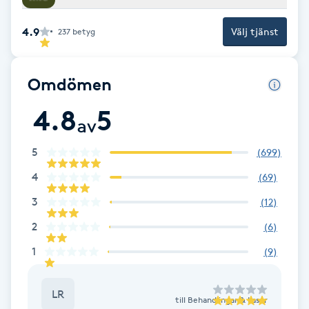
F
4.9
Välj tjänst
237
betyg
Face framing
Omdömen
Faceliftmassage
4.8
5
av
Fet hårbotten
5
(
699
)
Fettreducering
4
(
69
)
3
(
12
)
Fibromassage
2
(
6
)
Fillers
1
(
9
)
Fotmassage
LR
till
Behandlingar & Laser