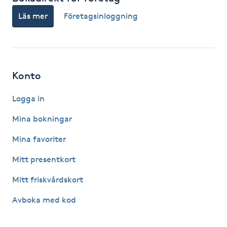
Hot Stone Massage
Läs mer
Företagsinloggning
Hot yoga
Hudföryngring
Konto
Huduppstramning
Logga in
Mina bokningar
Hudvård
Mina favoriter
Hyaluronsyra
Mitt presentkort
Hyperhidros
Mitt friskvårdskort
Avboka med kod
Hypnos