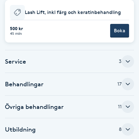
Babylights
Lash Lift, inkl färg och keratinbehandling
Balayage
500 kr
Boka
45 min
Bambumassage
Service
3
Barber
Barnklippning
Behandlingar
17
BIAB
Övriga behandlingar
11
Blowout
Utbildning
8
Bottenfärg