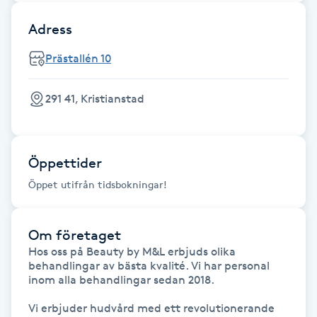
Föning
Adress
G
Prästallén 10
Gel naglar
291 41, Kristianstad
Gelenaglar
Gellack
Öppettider
Öppet utifrån tidsbokningar!
Gellack med förstärkning
Gravidmassage
Om företaget
Hos oss på Beauty by M&L erbjuds olika 
behandlingar av bästa kvalité. Vi har personal 
Gravidyoga
inom alla behandlingar sedan 2018.  

Vi erbjuder hudvård med ett revolutionerande 
Gruppträning