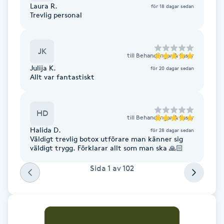
Laura R.
för 18 dagar sedan
Fotsvamp
Trevlig personal
Fotvård
JK
till
Behandlingar & Laser
Fransar
Julija K.
för 20 dagar sedan
Allt var fantastiskt
Fransborttagning
HD
till
Behandlingar & Laser
Fransfärgning
Halida D.
för 28 dagar sedan
Väldigt trevlig botox utförare man känner sig
väldigt trygg. Förklarar allt som man ska 🙏🏻
Fransförlängning
Sida
1
av
102
Fransförlängning Megavolym
Fransförlängning Volym