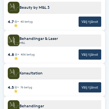
Cryoterapi
Beauty by M&L 3
D
Damklippning
4.7
Välj tjänst
40
betyg
Dermapen
Behandlingar & Laser
M&L
Diamantslipning
4.8
Välj tjänst
406
betyg
E
Enzympeeling
Konsultation
Extensions
4.5
Välj tjänst
76
betyg
Extensions borttagning
Behandlingar
Eyeliner-tatuering