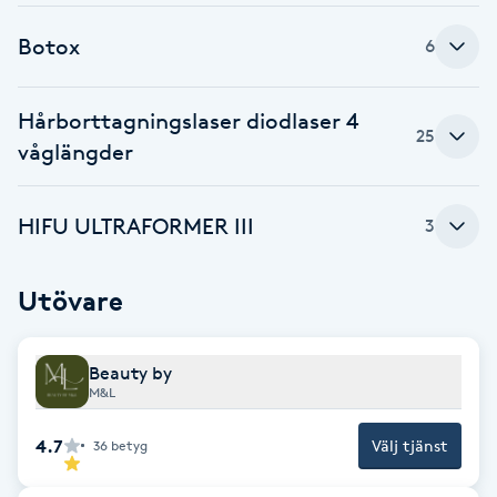
Brynformning
Botox
6
Brynfärgning
Hårborttagningslaser diodlaser 4
25
våglängder
Brynplockning
HIFU ULTRAFORMER III
3
Bröllopsuppsättning
C
Utövare
Celluliter
Beauty by
Coachning
M&L
Color correction
4.7
Välj tjänst
36
betyg