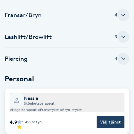
Fotsvamp
Fransar/Bryn
4
Fotvård
Lashlift/Browlift
3
Fransar
Fransborttagning
Piercing
4
Fransfärgning
Personal
Fransförlängning
Nessie
Skönhetsterapeut
Fransförlängning Megavolym
⭐Nagelterapeut ⭐Fransstylist ⭐Bryn-stylist
4.9
Välj tjänst
451
betyg
Fransförlängning Volym