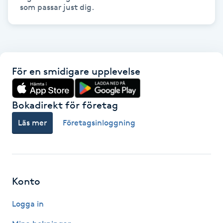
Hårborttagning
som passar just dig. 
Hårbottenbehandling
Hårförlängning
För en smidigare upplevelse
Hårvård
Bokadirekt för företag
Hälsa
Läs mer
Företagsinloggning
Hälsprickor
I
Konto
Idrottsmassage
Logga in
IPL