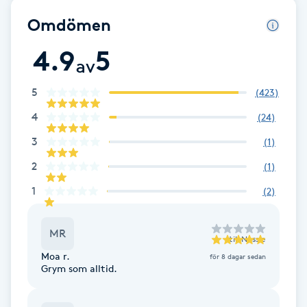
Fransk manikyr
Omdömen
4.9
5
Fransrengöring
av
Frekvensterapi
5
(
423
)
4
(
24
)
Friskvård
3
(
1
)
2
(
1
)
Friskvårdsmassage
1
(
2
)
Frisör
MR
till
Nessie
Funktionsanalys
Moa r.
för 8 dagar sedan
Grym som alltid.
Färgning