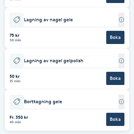
F
Lagning av nagel gele
Face framing
75 kr
Boka
Faceliftmassage
30 min
Fet hårbotten
Lagning av nagel gelpolish
Fettreducering
50 kr
Boka
15 min
Fibromassage
Borttagning gele
Fillers
Fr. 350 kr
Boka
45 min
Fotmassage