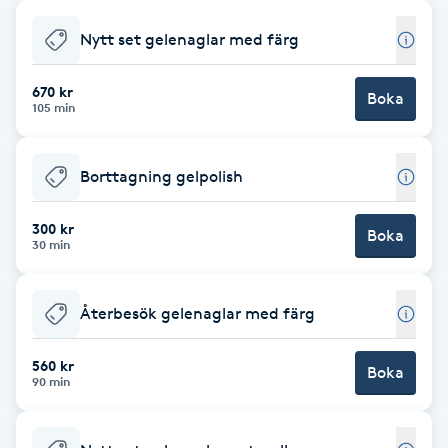
Babylights
Nytt set gelenaglar med färg
Balayage
670 kr
Boka
105 min
Bambumassage
Borttagning gelpolish
Barber
300 kr
Boka
30 min
Barnklippning
Återbesök gelenaglar med färg
BIAB
560 kr
Blowout
Boka
90 min
Bottenfärg