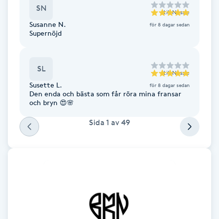
SN
Föning
till
Nessie
Susanne N.
G
för 8 dagar sedan
Supernöjd
Gel naglar
SL
till
Nessie
Gelenaglar
Susette L.
för 8 dagar sedan
Den enda och bästa som får röra mina fransar
och bryn 😍🌸
Gellack
Sida
1
av
49
Gellack med förstärkning
Gravidmassage
Gravidyoga
Gruppträning