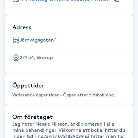
Hot Stone Massage
Hot yoga
Adress
Hudföryngring
Järnvägsgatan 1
Huduppstramning
274 34, Skurup
Hudvård
Öppettider
Hyaluronsyra
Varierande öppentider - Öppet efter tidsbokning.
Hyperhidros
Om företaget
Jag heter Nessie Nilsson, är diplomerad i alla 
Hypnos
mina behandlingar. Välkomna att boka, hittar du 
ingen tid ring/skriv 0721829029 så hittar vi en tid 