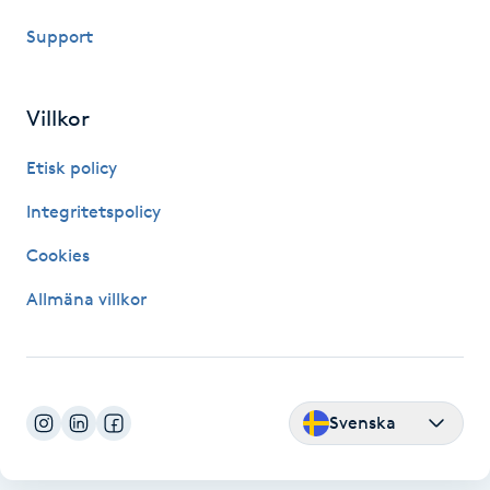
Kinesiologi
Support
Kinesisk medicin
Villkor
Kiropraktik
Etisk policy
Integritetspolicy
Klangmassage
Cookies
Klippning
Allmäna villkor
Klippning & Slingor
Klippning ungdom
Svenska
Koppningsmassage