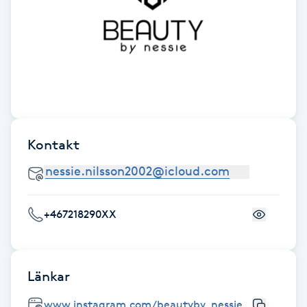
Gua Sha-massage
H
Hatha Yoga
Headspa
Kontakt
Healing
Herrklippning
+467218290XX
HIFU
Länkar
Hollywood Peel
www.instagram.com/beautyby_nessie