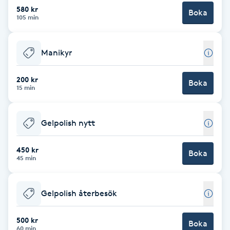
Cryoterapi
580 kr
Boka
105 min
D
Damklippning
Manikyr
Dermapen
200 kr
Boka
15 min
Diamantslipning
E
Gelpolish nytt
Enzympeeling
450 kr
Boka
45 min
Extensions
Gelpolish återbesök
Extensions borttagning
500 kr
Boka
Eyeliner-tatuering
60 min