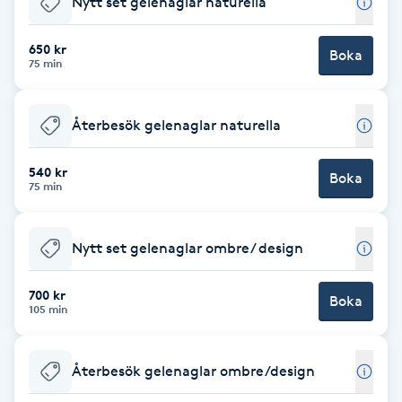
Nytt set gelenaglar naturella
Brynformning
650 kr
Boka
75 min
Brynfärgning
Återbesök gelenaglar naturella
Brynplockning
540 kr
Boka
Bröllopsuppsättning
75 min
C
Nytt set gelenaglar ombre/ design
Celluliter
700 kr
Boka
Coachning
105 min
Color correction
Återbesök gelenaglar ombre/design