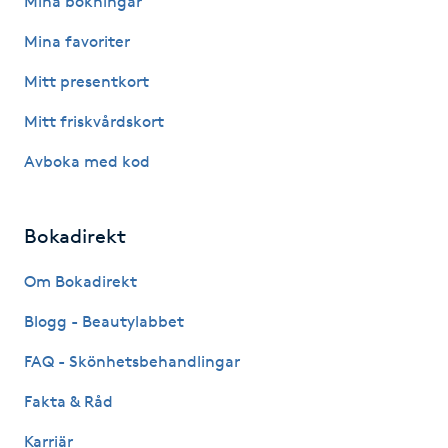
Mina bokningar
IPL hårborttagning
Mina favoriter
Mitt presentkort
IR-massage
Mitt friskvårdskort
J
Avboka med kod
Japansk massage
K
Bokadirekt
K18
Om Bokadirekt
Katun fransar
Blogg - Beautylabbet
FAQ - Skönhetsbehandlingar
Kemisk peeling
Fakta & Råd
Keratinbehandling
Karriär