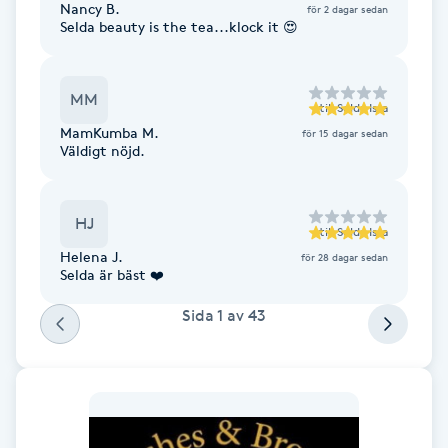
Nancy B.
för 2 dagar sedan
Selda beauty is the tea...klock it 😍
F
Face framing
MM
till
Selda Issa
Faceliftmassage
MamKumba M.
för 15 dagar sedan
Väldigt nöjd.
Fet hårbotten
HJ
till
Selda Issa
Fettreducering
Helena J.
för 28 dagar sedan
Selda är bäst ❤️
Fibromassage
Sida
1
av
43
Fillers
Fotmassage