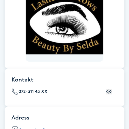
Fotsvamp
Fotvård
Fransar
Fransborttagning
Fransfärgning
Kontakt
Fransförlängning
072-311 43 XX
Fransförlängning Megavolym
Adress
Fransförlängning Volym