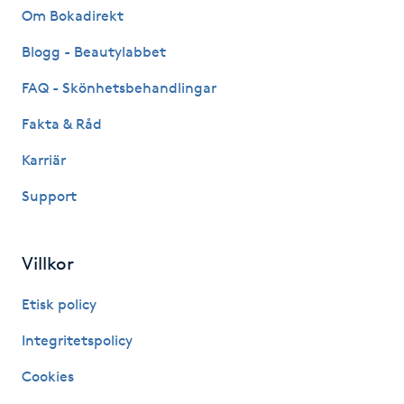
Hot Stone Massage
Om Bokadirekt
Blogg - Beautylabbet
Hot yoga
FAQ - Skönhetsbehandlingar
Hudföryngring
Fakta & Råd
Karriär
Huduppstramning
Support
Hudvård
Villkor
Hyaluronsyra
Etisk policy
Hyperhidros
Integritetspolicy
Hypnos
Cookies