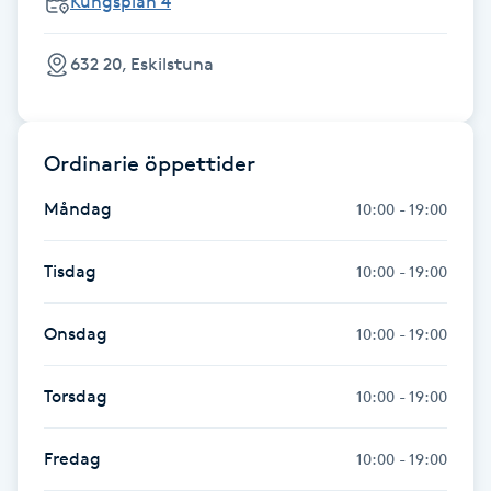
Kungsplan 4
Fransk manikyr
632 20, Eskilstuna
Fransrengöring
Frekvensterapi
Ordinarie öppettider
Friskvård
Måndag
10:00 - 19:00
Friskvårdsmassage
Tisdag
10:00 - 19:00
Frisör
Onsdag
10:00 - 19:00
Funktionsanalys
Torsdag
10:00 - 19:00
Färgning
Fredag
10:00 - 19:00