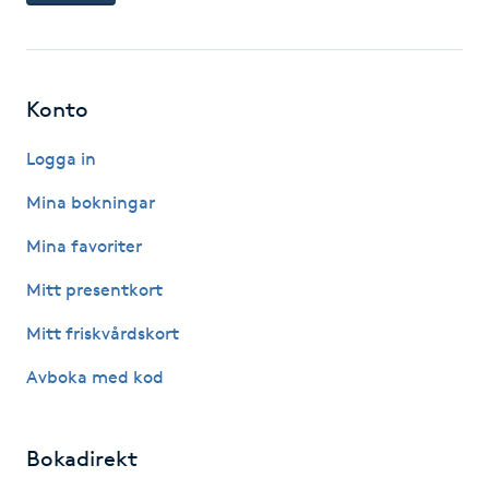
Gua Sha-massage
H
Konto
Hatha Yoga
Logga in
Headspa
Mina bokningar
Mina favoriter
Healing
Mitt presentkort
Herrklippning
Mitt friskvårdskort
Avboka med kod
HIFU
Hollywood Peel
Bokadirekt