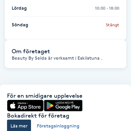
Föning
Lördag
10:00 - 18:00
G
Söndag
Stängt
Gel naglar
Gelenaglar
Om företaget
Beauty By Selda är verksamt i Eskilstuna .
Gellack
Gellack med förstärkning
Gravidmassage
För en smidigare upplevelse
Gravidyoga
Bokadirekt för företag
Läs mer
Företagsinloggning
Gruppträning