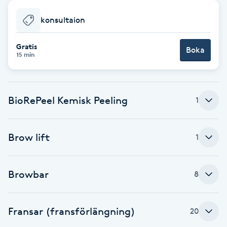
Babylights
konsultaion
Balayage
Gratis
Boka
15 min
Bambumassage
BioRePeel Kemisk Peeling
1
Barber
Barnklippning
Brow lift
1
BIAB
Browbar
8
Blowout
Fransar (fransförlängning)
20
Bottenfärg