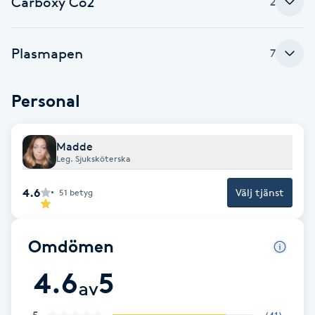
Carboxy Co2
2
Brynformning
Plasmapen
7
Brynfärgning
Personal
Brynplockning
Bröllopsuppsättning
Madde
Leg. Sjuksköterska
C
4.6
Välj tjänst
51
betyg
Celluliter
Coachning
Omdömen
4.6
5
Color correction
av