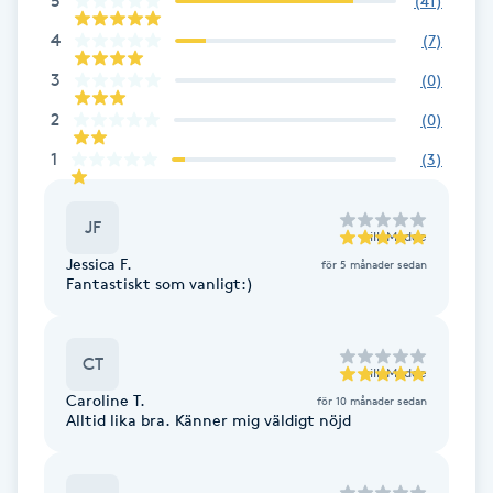
5
(
41
)
Cryoterapi
D
4
(
7
)
3
(
0
)
Damklippning
2
(
0
)
Dermapen
1
(
3
)
Diamantslipning
JF
till
Madde
E
Jessica F.
för 5 månader sedan
Fantastiskt som vanligt:)
Enzympeeling
CT
Extensions
till
Madde
Caroline T.
för 10 månader sedan
Alltid lika bra. Känner mig väldigt nöjd
Extensions borttagning
Eyeliner-tatuering