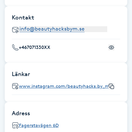
Fotsvamp
Kontakt
Fotvård
Fransar
+467071330XX
Fransborttagning
Fransfärgning
Länkar
www.instagram.com/beautyhacks.by_m
Fransförlängning
Fransförlängning Megavolym
Adress
Fransförlängning Volym
Fagerstavägen 6D