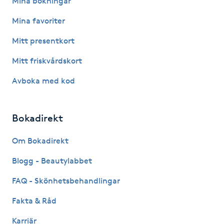
Mina bokningar
Hot Stone Massage
Mina favoriter
Hot yoga
Mitt presentkort
Mitt friskvårdskort
Hudföryngring
Avboka med kod
Huduppstramning
Bokadirekt
Hudvård
Om Bokadirekt
Hyaluronsyra
Blogg - Beautylabbet
Hyperhidros
FAQ - Skönhetsbehandlingar
Fakta & Råd
Hypnos
Karriär