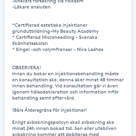
-Ansvars försäkring via Folksam

Föning
-Läkare ansluten

G
*Certifierad estetiska injektioner 
Gel naglar
grundutbildning-My Beauty Academy

* Certifierad Microneedling - Svenska 
Skönhetsskolan

Gelenaglar
* Singel -och volymfransar - Niva Lashes

Gellack
OBSERVERA!

Innan du bokar en injektionsbehandling måste 
en konsultation ske, denna sker minst 48 timmar 
Gellack med förstärkning
innan behandling. Vid konsultation går vi även 
igenom hälsodeklaration och information inför 
behandling samt eftervård.

Gravidmassage
18års Åldersgräns för injektioner!

Gravidyoga
Enligt avbokningspolicyn skall avbokning ske 
minst 24h innan bokad tid. Sen eller utebliven 
Gruppträning
avbokning kommer att debiteras med 