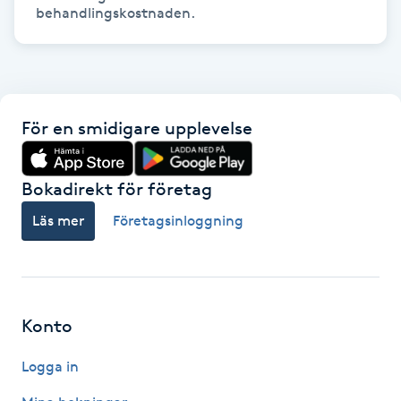
behandlingskostnaden. 
Gua Sha-massage
H
Hatha Yoga
För en smidigare upplevelse
Headspa
Bokadirekt för företag
Healing
Läs mer
Företagsinloggning
Herrklippning
HIFU
Konto
Hollywood Peel
Logga in