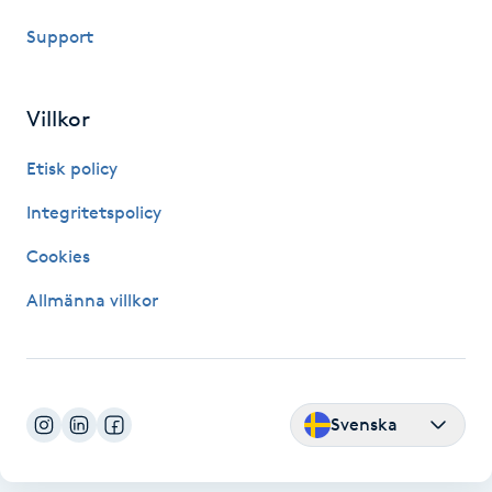
Hårborttagning
Support
Hårbottenbehandling
Villkor
Hårförlängning
Etisk policy
Hårvård
Integritetspolicy
Cookies
Hälsa
Allmänna villkor
Hälsprickor
I
Idrottsmassage
Svenska
IPL