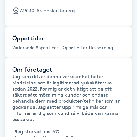
Fransk manikyr
739 30, Skinnskatteberg
Fransrengöring
Öppettider
Frekvensterapi
Varierande öppentider - Öppet efter tidsbokning.
Friskvård
Om företaget
Friskvårdsmassage
Jag som driver denna verksamhet heter 
Madeleine och är legitimerad sjuksköterska 
sedan 2022. För mig är det viktigt att på ett 
Frisör
säkert sätt möta mina kunder och endast 
behandla dem med produkter/tekniker som är 
godkända. Jag sätter upp rimliga mål och 
Funktionsanalys
informerar dig som kund så vi båda kan känna 
oss säkra.

Färgning
-Registrerad hos IVO
