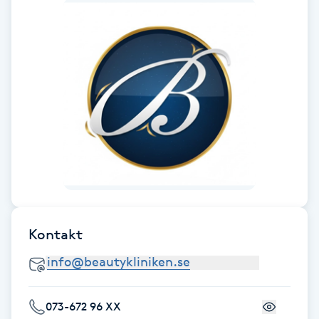
Hårborttagning
Hårbottenbehandling
Hårförlängning
Hårvård
Hälsa
Hälsprickor
I
Kontakt
Idrottsmassage
IPL
073-672 96 XX