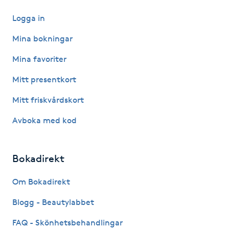
M
Logga in
Mina bokningar
Makeup
Mina favoriter
Manikyr & Pedikyr
Mitt presentkort
Massage
Mitt friskvårdskort
Avboka med kod
Medial vägledning
Medicinsk massage
Bokadirekt
Om Bokadirekt
Meditation
Blogg - Beautylabbet
Medium
FAQ - Skönhetsbehandlingar