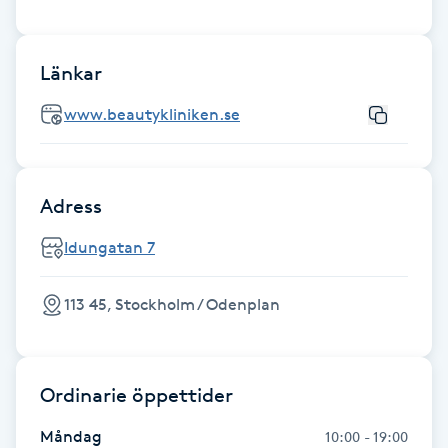
IPL hårborttagning
Länkar
IR-massage
www.beautykliniken.se
J
Japansk massage
Adress
K
Idungatan 7
K18
113 45, Stockholm / Odenplan
Katun fransar
Kemisk peeling
Ordinarie öppettider
Keratinbehandling
Måndag
10:00 - 19:00