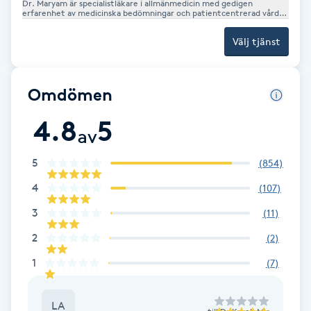
Dr. Maryam är specialistläkare i allmänmedicin med gedigen
erfarenhet av medicinska bedömningar och patientcentrerad vård.
Hennes noggrannhet och medicinska kompetens återspeglas i
Gua Sha-massage
hennes estetiska arbete. Hon utför estetiska behandlingar med
Välj tjänst
fokus på naturliga resultat, hög säkerhet och att framhäva varje
H
persons unika skönhet på ett harmoniskt och hållbart sätt.
Hatha Yoga
Omdömen
4.8
5
Headspa
av
5
(
854
)
Healing
4
(
107
)
Herrklippning
3
(
11
)
2
(
2
)
HIFU
1
(
7
)
Hollywood Peel
LA