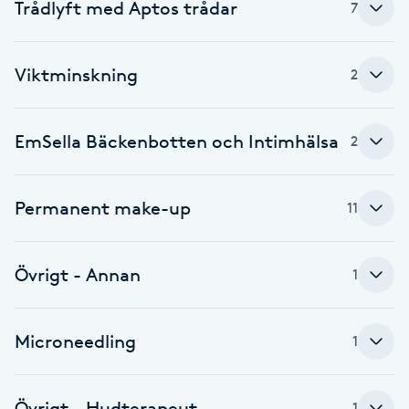
Trådlyft med Aptos trådar
7
Fotsvamp
Fotvård
Viktminskning
2
Fransar
EmSella Bäckenbotten och Intimhälsa
2
Fransborttagning
Permanent make-up
11
Fransfärgning
Övrigt - Annan
Fransförlängning
1
Fransförlängning Megavolym
Microneedling
1
Fransförlängning Volym
Övrigt - Hudterapeut
1