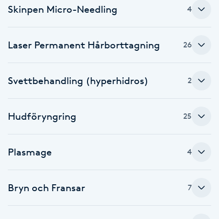
Skinpen Micro-Needling
4
F
Face framing
Laser Permanent Hårborttagning
26
Faceliftmassage
Svettbehandling (hyperhidros)
2
Fet hårbotten
Hudföryngring
25
Fettreducering
Fibromassage
Plasmage
4
Fillers
Bryn och Fransar
7
Fotmassage