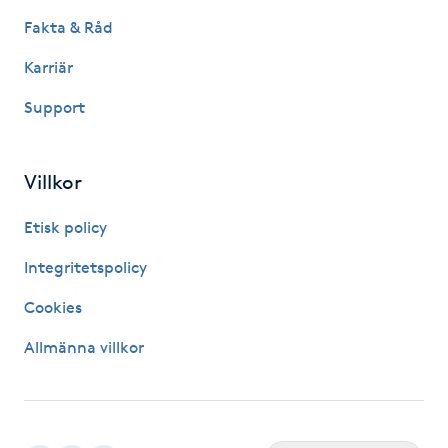
Megavolymfransar
Fakta & Råd
Karriär
Melasma
Support
Mesoterapi
Villkor
MicroPen
Etisk policy
Microshading
Integritetspolicy
Mixfransar
Cookies
N
Allmänna villkor
Nagelförlängning
Nagelförlängning akryl