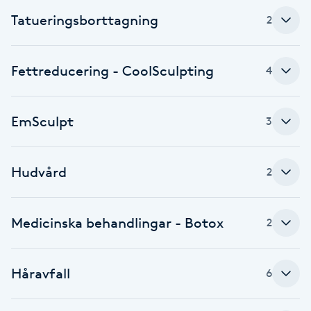
Cryoterapi
Tatueringsborttagning
2
D
Damklippning
Fettreducering - CoolSculpting
4
Dermapen
EmSculpt
3
Diamantslipning
E
Hudvård
2
Enzympeeling
Medicinska behandlingar - Botox
2
Extensions
Extensions borttagning
Håravfall
6
Eyeliner-tatuering