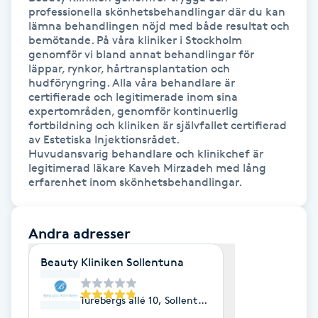
professionella skönhetsbehandlingar där du kan 
Kosmetisk tatuering
lämna behandlingen nöjd med både resultat och 
bemötande. På våra kliniker i Stockholm 
genomför vi bland annat behandlingar för 
Kostrådgivning
läppar, rynkor, hårtransplantation och 
hudföryngring. Alla våra behandlare är 
certifierade och legitimerade inom sina 
Kroppsinpackning
expertområden, genomför kontinuerlig 
fortbildning och kliniken är självfallet certifierad 
Kroppspeeling
av Estetiska Injektionsrådet. 

Huvudansvarig behandlare och klinikchef är 
legitimerad läkare Kaveh Mirzadeh med lång 
Käkledsbehandling
erfarenhet inom skönhetsbehandlingar.
Kärlbehandling
Andra adresser
L
Beauty Kliniken Sollentuna
Laserbehandling
Turebergs allé 10, Sollentuna
Lashlift Keratin