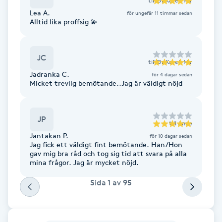
till
Dr Kaveh Mir
Hot Stone Massage
Lea A.
för ungefär 11 timmar sedan
Alltid lika proffsig 💫
Hot yoga
JC
Hudföryngring
till
Dr Kaveh Mir
Jadranka C.
för 4 dagar sedan
Micket trevlig bemötande..Jag är väldigt nöjd
Huduppstramning
Hudvård
JP
till
Anne
Jantakan P.
för 10 dagar sedan
Hyaluronsyra
Jag fick ett väldigt fint bemötande. Han/Hon
gav mig bra råd och tog sig tid att svara på alla
mina frågor. Jag är mycket nöjd.
Hyperhidros
Sida
1
av
95
Hypnos