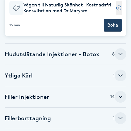
Vägen till Naturlig Skönhet – Kostnadsfri
Brynformning
Konsultation med Dr Maryam
Boka
15 min
Brynfärgning
Brynplockning
Hudutslätande Injektioner - Botox
8
Bröllopsuppsättning
C
Ytliga Kärl
1
Celluliter
Filler Injektioner
14
Coachning
Color correction
Fillerborttagning
1