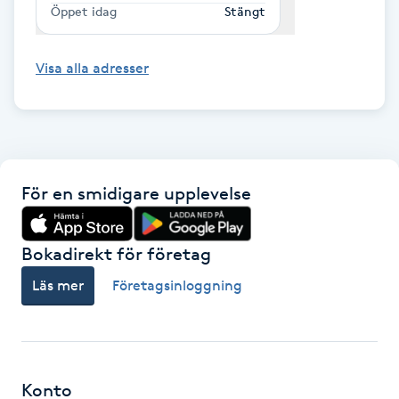
Öppet idag
Stängt
LED-ljusterapi
Visa alla adresser
Liktornar
LPG
För en smidigare upplevelse
LPG-behandling
LPG-massage
Bokadirekt för företag
Läs mer
Företagsinloggning
Luggklippning
Lymfmassage
Konto
Läpptatuering