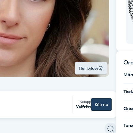
Ord
Fler bilder
Mån
Tisd
Belopp
Köp nu
Valfritt
Ons
Tor