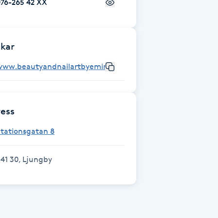
076-265 42 XX
kar
www.beautyandnailartbyemine.se
ess
tationsgatan 8
41 30, Ljungby