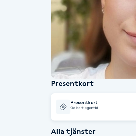
Alternativmedicin
Andningsmassage
Ansiktslyft utan kirurgi
Aromamassage
Ashtanga Yoga
Presentkort
Ayurveda
Presentkort
Ayurvedisk Massage
Ge bort egentid
Ansiktsbehandling djuprengörande
Alla tjänster
B