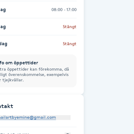
dag
08:00 - 17:00
dag
Stängt
dag
Stängt
fo om öppettider
tra öppettider kan förekomma, då
ligt överenskommelse, exempelvis
r tjejkvällar.
ntakt