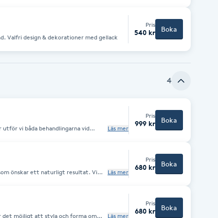
ion och slutligen insmörjning med kräm
ans! Du kan även boka fotspa lyx, där vi
ilar hälarna, peelar fötterna och badar
Pris
lena, fina fötter och superglansiga
Boka
540 kr
nd. Valfri design & dekorationer med gellack
4
Pris
Boka
999 kr
r utför vi båda behandlingarna vid
Läs mer
Pris
Boka
680 kr
 som önskar ett naturligt resultat. Vi
Läs mer
e får en vacker böj, ser längre ut &
nsamma produkter & avslutar med en
apslar'' in färgen så den håller bättre.
 din behandling. Undvik att blöta dem
Pris
Boka
680 kr
r det möjligt att styla och forma om
Läs mer