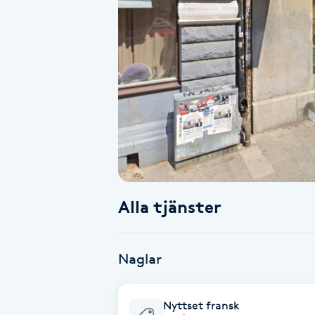
Alternativmedicin
Andningsmassage
Ansiktslyft utan kirurgi
Aromamassage
Ashtanga Yoga
Alla tjänster
Ayurveda
Ayurvedisk Massage
Naglar
Ansiktsbehandling djuprengörande
Nyttset fransk
B