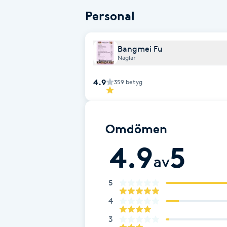
Eyeliner-tatuering
Personal
F
Face framing
Bangmei Fu
Naglar
Faceliftmassage
4.9
359
betyg
Fet hårbotten
Omdömen
Fettreducering
4.9
5
Fibromassage
av
5
Fillers
4
Fotmassage
3