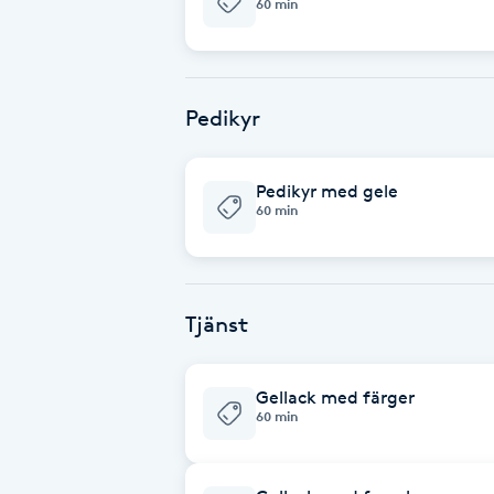
60 min
Babylights
Balayage
Pedikyr
Bambumassage
Pedikyr med gele
60 min
Barber
Barnklippning
Tjänst
BIAB
Gellack med färger
60 min
Blowout
Bottenfärg