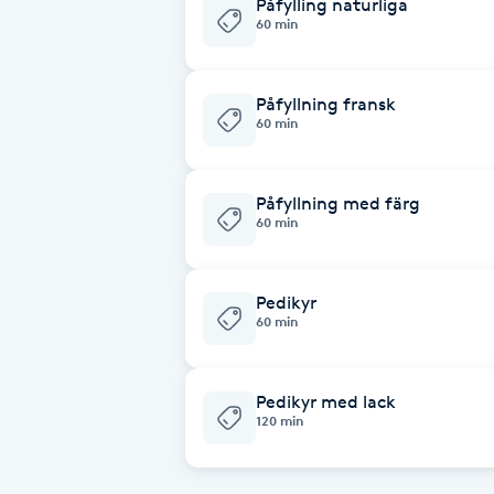
Påfylling naturliga
Cryoterapi
60 min
D
Damklippning
Påfyllning fransk
60 min
Dermapen
Påfyllning med färg
60 min
Diamantslipning
E
Pedikyr
Enzympeeling
60 min
Extensions
Pedikyr med lack
120 min
Extensions borttagning