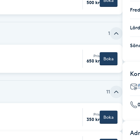
Boka
500 kr
Fre
Lör
1
Sön
Pris
Boka
650 kr
Ko
11
0
Pris
Boka
350 kr
Adr