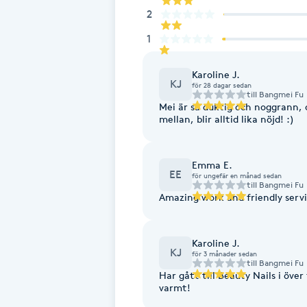
2
Fotsvamp
1
Fotvård
Karoline J.
KJ
för 28 dagar sedan
till
Bangmei Fu
Fransar
Mei är så duktig och noggrann, 
mellan, blir alltid lika nöjd! :)
Fransborttagning
Emma E.
Fransfärgning
EE
för ungefär en månad sedan
till
Bangmei Fu
Amazing work and friendly serv
Fransförlängning
Karoline J.
Fransförlängning Megavolym
KJ
för 3 månader sedan
till
Bangmei Fu
Har gått till Beauty Nails i öve
Fransförlängning Volym
varmt!