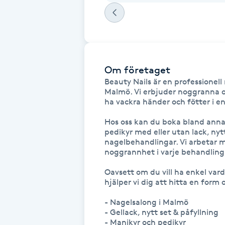
Fransk manikyr
Fransrengöring
Om företaget
Frekvensterapi
Beauty Nails är en professionell
Malmö. Vi erbjuder noggranna oc
Friskvård
ha vackra händer och fötter i en 
Hos oss kan du boka bland annat 
Friskvårdsmassage
pedikyr med eller utan lack, nytt
nagelbehandlingar. Vi arbetar m
noggrannhet i varje behandling.
Frisör
Oavsett om du vill ha enkel varda
hjälper vi dig att hitta en form 
Funktionsanalys
- Nagelsalong i Malmö

Färgning
- Gellack, nytt set & påfyllning

- Manikyr och pedikyr
