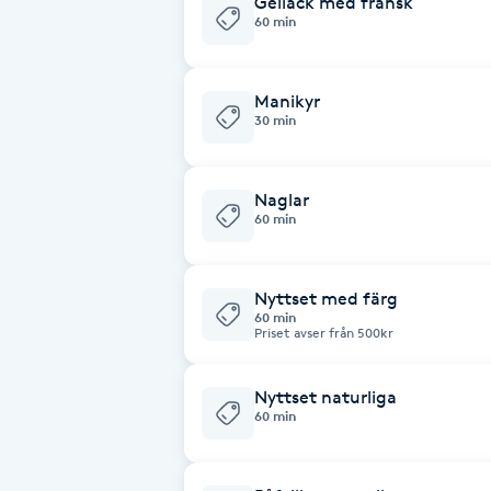
Gellack med fransk
60 min
Brynformning
Manikyr
Brynfärgning
30 min
Brynplockning
Naglar
60 min
Bröllopsuppsättning
C
Nyttset med färg
60 min
Celluliter
Priset avser från 500kr
Coachning
Nyttset naturliga
60 min
Color correction