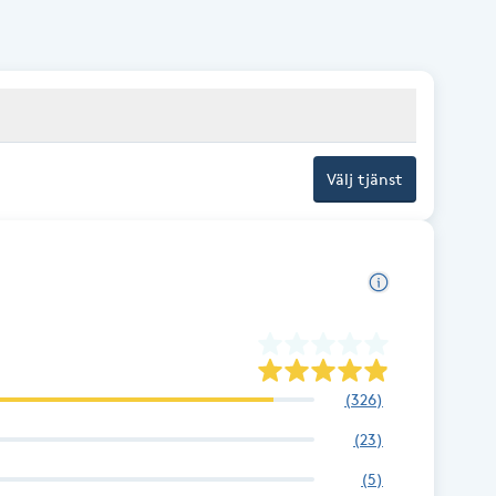
Välj tjänst
(
326
)
(
23
)
(
5
)