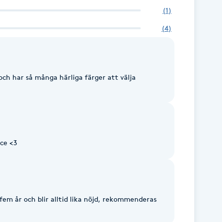
(
1
)
(
4
)
och har så många härliga färger att välja
ice <3
r fem år och blir alltid lika nöjd, rekommenderas