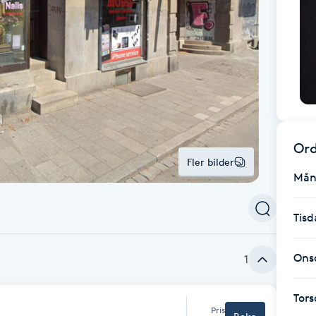
Ord
Fler bilder
Mån
Tisd
Ons
1
Tor
Pris