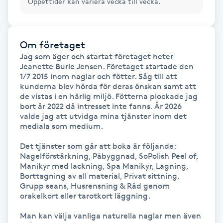
Öppettider kan variera vecka till vecka.
Hårborttagning
Hårbottenbehandling
Om företaget
Jag som äger och startat företaget heter 
Hårförlängning
Jeanette Burle Jensen. Företaget startade den 
1/7 2015 inom naglar och fötter. Såg till att 
kunderna blev hörda för deras önskan samt att 
Hårvård
de vistas i en härlig miljö. Fötterna plockade jag 
bort år 2022 då intresset inte fanns. År 2026 
valde jag att utvidga mina tjänster inom det 
Hälsa
mediala som medium.

Hälsprickor
Det tjänster som går att boka är följande: 
Nagelförstärkning, Påbyggnad, SoPolish Peel of, 
I
Manikyr med lackning, Spa Manikyr, Lagning, 
Borttagning av all material, Privat sittning, 
Idrottsmassage
Grupp seans, Husrensning & Råd genom 
orakelkort eller tarotkort läggning.

IPL
Man kan välja vanliga naturella naglar men även 