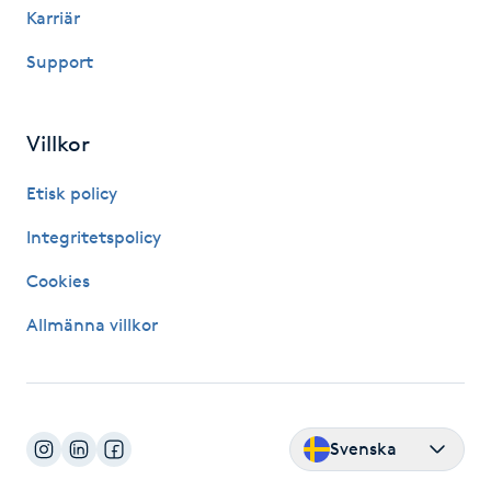
Karriär
LED-ljusterapi
Support
Liktornar
Villkor
LPG
Etisk policy
Integritetspolicy
LPG-behandling
Cookies
LPG-massage
Allmänna villkor
Luggklippning
Lymfmassage
Svenska
Läpptatuering