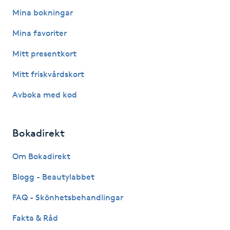
Mina bokningar
Kosmetisk tatuering
Mina favoriter
Kostrådgivning
Mitt presentkort
Kroppsinpackning
Mitt friskvårdskort
Avboka med kod
Kroppspeeling
Käkledsbehandling
Bokadirekt
Om Bokadirekt
Kärlbehandling
L
Blogg - Beautylabbet
FAQ - Skönhetsbehandlingar
Laserbehandling
Fakta & Råd
Lashlift Keratin