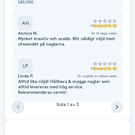
Läs mer
hur, vad, varför. Ett toppen besök helt enkelt!
Fransk manikyr
☺️
Fransrengöring
AN
till
Jeanette BJ
Annica N.
för 18 dagar sedan
Mycket kreativ och snabb. Blir väldigt nöjd med
Frekvensterapi
utseendet på naglarna.
Friskvård
LP
till
Jeanette BJ
Friskvårdsmassage
Linda P.
för ungefär en månad sedan
Alltid lika nöjd! Hållbara & snygga naglar som
alltid levereras med hög service.
Frisör
Rekommenderas varmt!
Sida
1
av
3
Funktionsanalys
Färgning