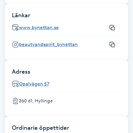
Gua Sha-massage
Länkar
H
www.bynettan.se
Hatha Yoga
beautyandspirit_bynettan
Headspa
Healing
Adress
Opalvägen 57
Herrklippning
260 61, Hyllinge
HIFU
Hollywood Peel
Ordinarie öppettider