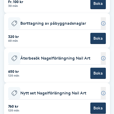
Fr. 100 kr
Boka
30 min
Brynformning
Borttagning av påbyggnadsnaglar
Brynfärgning
320 kr
Brynplockning
Boka
60 min
Bröllopsuppsättning
Återbesök Nagelförlängning Nail Art
C
650 kr
Celluliter
Boka
120 min
Coachning
Nytt set Nagelförlängning Nail Art
Color correction
760 kr
Boka
120 min