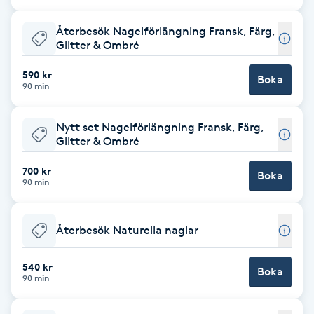
Cryoterapi
D
Återbesök Nagelförlängning Fransk, Färg,
Glitter & Ombré
Damklippning
590 kr
Boka
90 min
Dermapen
Nytt set Nagelförlängning Fransk, Färg,
Diamantslipning
Glitter & Ombré
E
700 kr
Boka
90 min
Enzympeeling
Återbesök Naturella naglar
Extensions
540 kr
Boka
Extensions borttagning
90 min
Eyeliner-tatuering