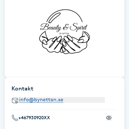
Föning
G
Gel naglar
Gelenaglar
Gellack
Gellack med förstärkning
Kontakt
Gravidmassage
Gravidyoga
+467930920XX
Gruppträning