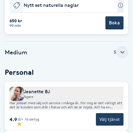
Nytt set naturella naglar
F
650 kr
Face framing
Boka
90 min
Faceliftmassage
Medium
5
Fet hårbotten
Personal
Fettreducering
Fibromassage
Jeanette BJ
Ägare
Har jobbat med sälj och service i många år. För mig är det viktigt att
Fillers
det är kunden som står i fokus och att de är nöjda. Att ha en
inbjudande miljö och att man förstår varandra är A & O. Man vill att
kunden ska känna sig trygg & vilja komma tillbaka. Jobbar även med
4.9
Välj tjänst
16
betyg
att förmedla kontakt med andra sidan. Hjälper till med
Fotmassage
husrensningar men även råd genom kort. Detta är ett väldigt
spännande område och alltid lika roligt att få ge svar till de som
söker efter det. Hoppas ni bokar in er för antingen det ena eller det