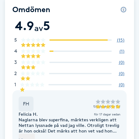
andra, eller till och med båda delarna. Oavsett så är ni varmt
Fotsvamp
Omdömen
välkomna så som ni är.
4.9
5
Fotvård
av
5
(
15
)
Fransar
4
(
1
)
Fransborttagning
3
(
0
)
2
(
0
)
Fransfärgning
1
(
0
)
Fransförlängning
FH
till
Jeanette BJ
Fransförlängning Megavolym
Felicia H.
för 17 dagar sedan
Naglarna blev superfina, märktes verkligen att
Nettan lyssnade på vad jag ville. Otroligt trevlig
Fransförlängning Volym
är hon också! Det märks att hon vet vad hon
håller på med och hon förklarar när man frågar