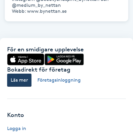
@medium_by_nettan

Kinesiologi
Webb: www.bynettan.se
Kinesisk medicin
Kiropraktik
För en smidigare upplevelse
Klangmassage
Bokadirekt för företag
Klippning
Läs mer
Företagsinloggning
Klippning & Slingor
Klippning ungdom
Konto
Koppningsmassage
Logga in