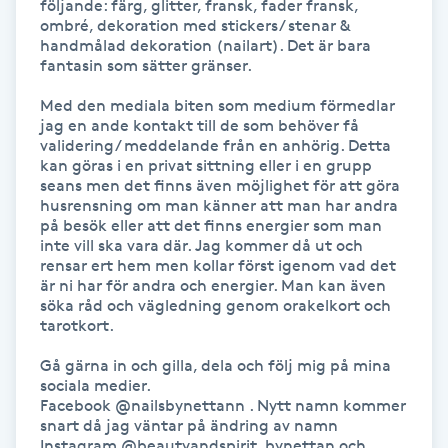
följande: färg, glitter, fransk, fader fransk, 
ombré, dekoration med stickers/ stenar & 
IPL hårborttagning
handmålad dekoration (nailart). Det är bara 
fantasin som sätter gränser.

IR-massage
Med den mediala biten som medium förmedlar 
J
jag en ande kontakt till de som behöver få 
validering/ meddelande från en anhörig. Detta 
kan göras i en privat sittning eller i en grupp 
Japansk massage
seans men det finns även möjlighet för att göra 
K
husrensning om man känner att man har andra 
på besök eller att det finns energier som man 
inte vill ska vara där. Jag kommer då ut och 
K18
rensar ert hem men kollar först igenom vad det 
är ni har för andra och energier. Man kan även 
söka råd och vägledning genom orakelkort och 
Katun fransar
tarotkort.

Kemisk peeling
Gå gärna in och gilla, dela och följ mig på mina 
sociala medier.

Facebook @nailsbynettann . Nytt namn kommer 
Keratinbehandling
snart då jag väntar på ändring av namn

Instagram @beautyandspirit_bynettan och 