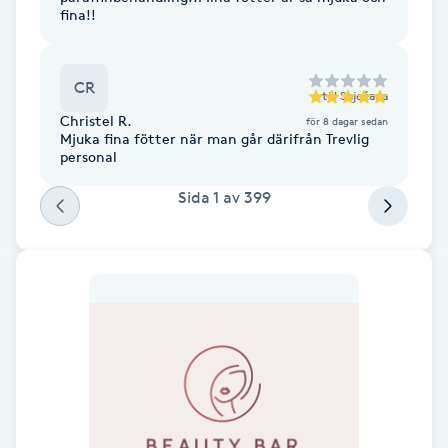
Hot Stone Massage
fina!!
Hot yoga
CR
till
Snježana
Christel R.
för 8 dagar sedan
Hudföryngring
Mjuka fina fötter när man går därifrån Trevlig
personal
Huduppstramning
Sida
1
av
399
Hudvård
Hyaluronsyra
Hyperhidros
Hypnos