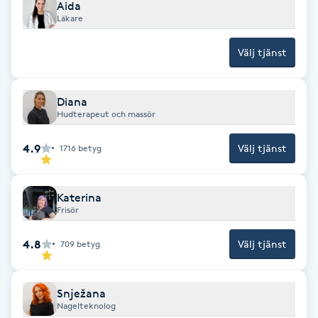
Aida
Fransk manikyr
Läkare
Välj tjänst
Fransrengöring
Frekvensterapi
Diana
Hudterapeut och massör
Friskvård
4.9
Välj tjänst
1716
betyg
Friskvårdsmassage
Katerina
Frisör
Frisör
4.8
Välj tjänst
709
betyg
Funktionsanalys
Färgning
Snježana
Nagelteknolog