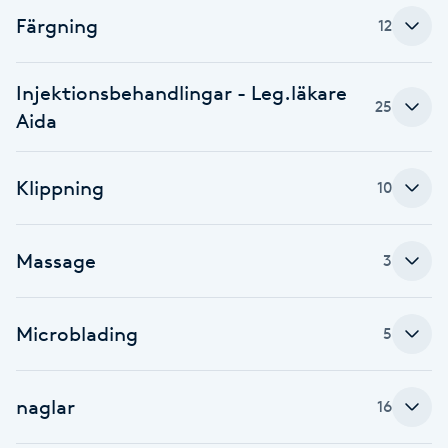
Färgning
12
F
Face framing
Injektionsbehandlingar - Leg.läkare
25
Aida
Faceliftmassage
Klippning
10
Fet hårbotten
Fettreducering
Massage
3
Fibromassage
Microblading
5
Fillers
naglar
16
Fotmassage