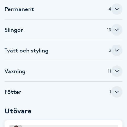
Fotsvamp
Permanent
4
Fotvård
Slingor
13
Fransar
Tvätt och styling
3
Fransborttagning
Fransfärgning
Vaxning
11
Fransförlängning
Fötter
1
Fransförlängning Megavolym
Utövare
Fransförlängning Volym