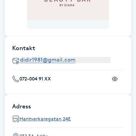
Hårborttagning
Hårbottenbehandling
Hårförlängning
Kontakt
Hårvård
Hälsa
072-004 91 XX
Hälsprickor
I
Adress
Idrottsmassage
Hantverkaregatan 24E
IPL