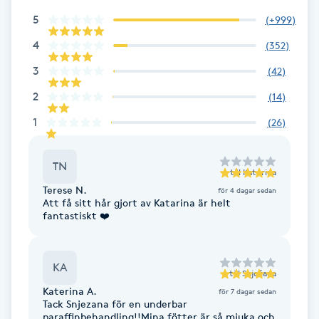
5
(
+999
)
Gua Sha-massage
4
(
352
)
H
3
(
42
)
Hatha Yoga
2
(
14
)
1
(
26
)
Headspa
TN
Healing
till
Katerina
Terese N.
för 4 dagar sedan
Att få sitt hår gjort av Katarina är helt
Herrklippning
fantastiskt ❤️
HIFU
KA
till
Snježana
Hollywood Peel
Katerina A.
för 7 dagar sedan
Tack Snjezana för en underbar
paraffinbehandling!!Mina fötter är så mjuka och