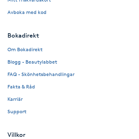
Avboka med kod
LED-ljusterapi
Liktornar
Bokadirekt
Om Bokadirekt
LPG
Blogg - Beautylabbet
LPG-behandling
FAQ - Skönhetsbehandlingar
LPG-massage
Fakta & Råd
Karriär
Luggklippning
Support
Lymfmassage
Villkor
Läpptatuering