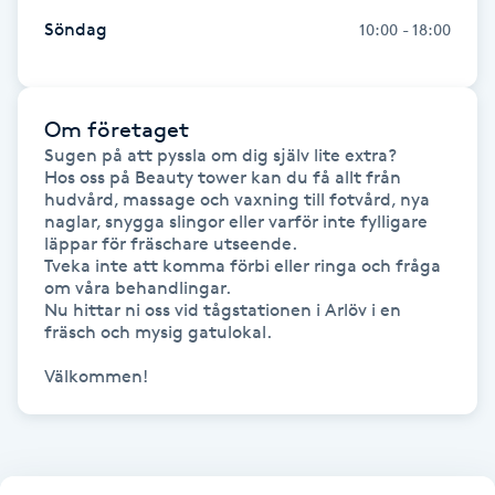
Söndag
10:00 - 18:00
Kinesiologi
Kinesisk medicin
Om företaget
Kiropraktik
Sugen på att pyssla om dig själv lite extra?

Hos oss på Beauty tower kan du få allt från 
hudvård, massage och vaxning till fotvård, nya 
Klangmassage
naglar, snygga slingor eller varför inte fylligare 
läppar för fräschare utseende. 

Tveka inte att komma förbi eller ringa och fråga 
Klippning
om våra behandlingar.

Nu hittar ni oss vid tågstationen i Arlöv i en 
fräsch och mysig gatulokal.

Klippning & Slingor
Välkommen!
Klippning ungdom
Koppningsmassage