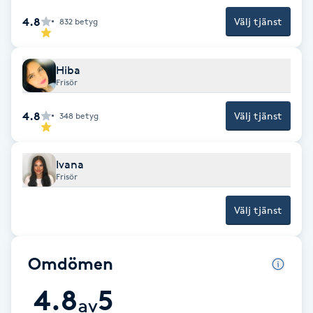
Föning
4.8
Välj tjänst
832
betyg
G
Gel naglar
Hiba
Frisör
Gelenaglar
4.8
Välj tjänst
348
betyg
Gellack
Ivana
Frisör
Gellack med förstärkning
Välj tjänst
Gravidmassage
Omdömen
Gravidyoga
4.8
5
av
Gruppträning