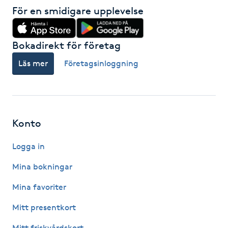
För en smidigare upplevelse
Kosmetisk tatuering
Kostrådgivning
Bokadirekt för företag
Läs mer
Företagsinloggning
Kroppsinpackning
Kroppspeeling
Konto
Käkledsbehandling
Logga in
Kärlbehandling
Mina bokningar
L
Mina favoriter
Laserbehandling
Mitt presentkort
Lashlift Keratin
Mitt friskvårdskort