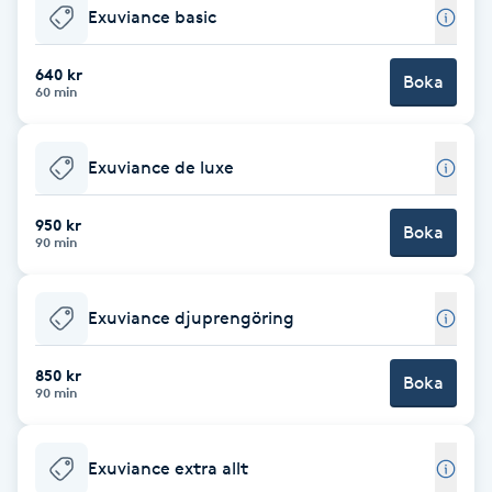
Exuviance basic
Babylights
640 kr
Boka
60 min
Balayage
Bambumassage
Exuviance de luxe
Barber
950 kr
Boka
90 min
Barnklippning
Exuviance djuprengöring
BIAB
850 kr
Boka
90 min
Blowout
Exuviance extra allt
Bottenfärg