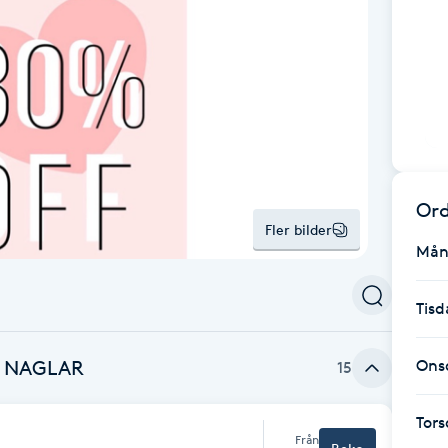
Ord
Fler bilder
Mån
Tisd
L NAGLAR
Ons
15
Tor
Från