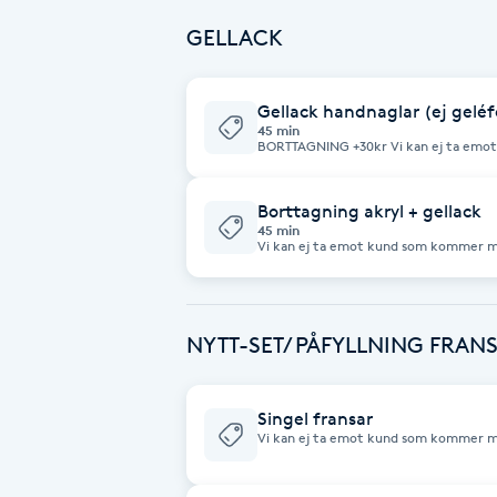
10 minuter försent!!! Vid uteblivet besök eller sen ankomst debiteras fullt
pris. Vår salong har ingen återbetalningspolicy, men du kan få gratis
Fransk manikyr
reparation av naglarna inom 7 dagar. Vi kan ej ta emot kund som kommer mer
GELLACK
än 10 minuter försent!!! Extra längd 50-100:- beror på längden. Borttagning
av gamla nagelset: + 50:- Undrar du något? Skriva till oss via Instagram
(@beautyspa101) eller 0720156789 för 
Fransrengöring
Gellack handnaglar (ej gelé
45 min
BORTTAGNING +30kr Vi kan ej ta emot kund som kommer mer än 10 minuter
Frekvensterapi
försent!!! En lätt manikyr för att fräscha upp dina naglar, passar dig som vill ta
hand om dina naturliga naglar. Ingår u
naglarna och polerar upp glans. Gellack
Borttagning akryl + gellack
Friskvård
45 min
Vi kan ej ta emot kund som kommer me
Friskvårdsmassage
Frisör
NYTT-SET/ PÅFYLLNING FRA
Funktionsanalys
Singel fransar
Vi kan ej ta emot kund som kommer mer än 1
för återbesök. Borttagning ingår ej. Syntet mink, Endast D-böj Minsta 9 mm
Färgning
Längsta 16mm. Ta bort all ögonmakeup och rengör dina fransar med mild
oljefri rengöring. Lägg inte på någon mascara/eyeliner – vi vill använda tiden