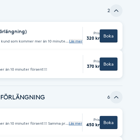
2
information om priset.
förlängning)
Pris
Boka
320 kr
Läs mer
ppmjukning av nagelband, formar till
 ingår.
Pris
Boka
370 kr
r än 10 minuter försent!!!
NSFÖRLÄNGNING
6
Pris
Boka
0 minuter försent!!! Samma pris
Läs mer
450 kr