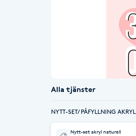
Alternativmedicin
Andningsmassage
Ansiktslyft utan kirurgi
Aromamassage
Ashtanga Yoga
Alla tjänster
Ayurveda
Ayurvedisk Massage
NYTT-SET/ PÅFYLLNING AKRY
Ansiktsbehandling djuprengörande
Nytt-set akryl naturell
B