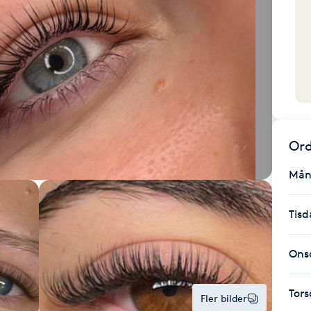
Ord
Mån
Tisd
Ons
Tor
Fler bilder