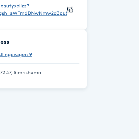
eautyxelizz?
igsh=aWFmdDNwNmw2d3pu&utm_source=qr
ess
llingevägen 9
72 37, Simrishamn