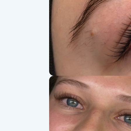
Alternativmedicin
Andningsmassage
Ansiktslyft utan kirurgi
Aromamassage
Ashtanga Yoga
Ayurveda
Ayurvedisk Massage
Ansiktsbehandling djuprengörande
B