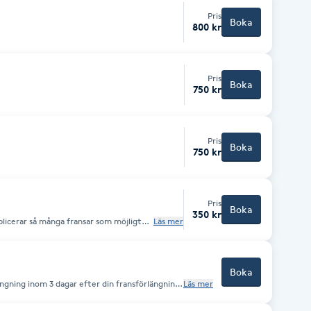
Pris
Boka
800 kr
Pris
Boka
750 kr
Pris
Boka
750 kr
Pris
Boka
350 kr
plicerar så många fransar som möjligt
Läs mer
erfekt för dig som vill fylla i mindre
ite. Även ett bra alternativ för dig som
nsning, vilket gör att regelbundna fulla
het och resultat. Jag fyller inte på
Boka
llet nytt set med borttagning. Mellan
ängning inom 3 dagar efter din fransförlängning.
Läs mer
ligt. För att boka denna tjänst vill jag gärna