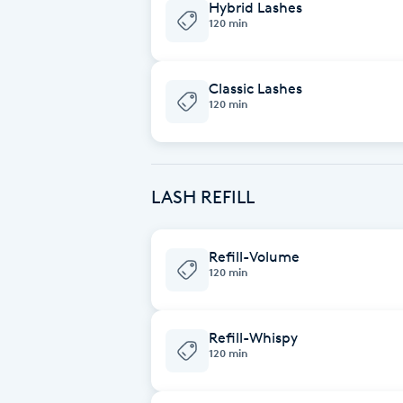
Hybrid Lashes
120 min
Brynformning
Classic Lashes
Brynfärgning
120 min
Brynplockning
Bröllopsuppsättning
LASH REFILL
C
Refill-Volume
Celluliter
120 min
Coachning
Refill-Whispy
120 min
Color correction