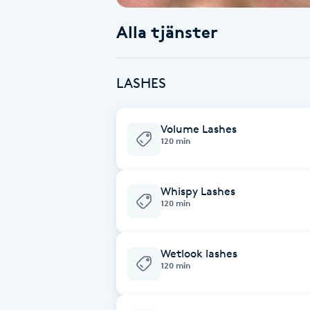
Alla tjänster
Babylights
Balayage
LASHES
Bambumassage
Volume Lashes
120 min
Barber
Barnklippning
Whispy Lashes
120 min
BIAB
Wetlook lashes
Blowout
120 min
Bottenfärg