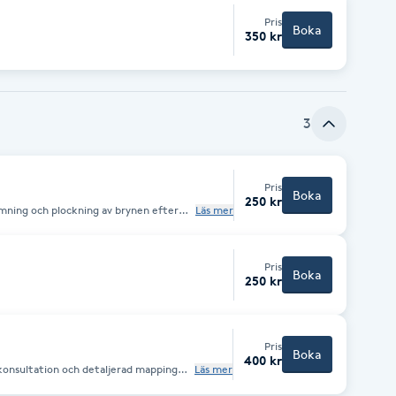
Pris
Boka
350 kr
3
Pris
Boka
250 kr
mning och plockning av brynen efter
Läs mer
 på att skapa en ren och välbalanserad
seende
Pris
Boka
250 kr
Pris
Boka
400 kr
konsultation och detaljerad mapping
Läs mer
möjligt, anpassade efter just dina
lutas med ett