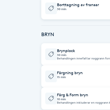
Eyeliner-tatuering
kostnadsfri besök gäller ej!
Borttagning av fransar
F
30 min
Face framing
BRYN
Faceliftmassage
Fet hårbotten
Brynplock
30 min
Behandlingen innefattar noggrann for
Fettreducering
ansiktsform och önskemål. Fokus ligger
form som framhäver ditt naturliga ut
Färgning bryn
Fibromassage
15 min
Fillers
Färg & Form bryn
10 min
Behandlingen inkluderar en noggrann 
Fotmassage
för att skapa så symmetriska bryn som 
ansiktsdrag. En färg som anpassad just för dig. Behandlingen avs