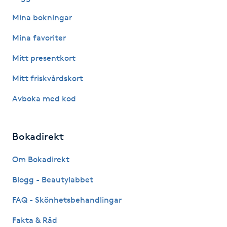
Hot Stone Massage
Mina bokningar
Hot yoga
Mina favoriter
Mitt presentkort
Hudföryngring
Mitt friskvårdskort
Huduppstramning
Avboka med kod
Hudvård
Bokadirekt
Hyaluronsyra
Om Bokadirekt
Hyperhidros
Blogg - Beautylabbet
FAQ - Skönhetsbehandlingar
Hypnos
Fakta & Råd