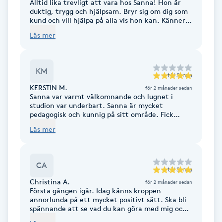
Cryoterapi
Alltid lika trevligt att vara hos Sanna! Hon är
duktig, trygg och hjälpsam. Bryr sig om dig som
D
kund och vill hjälpa på alla vis hon kan. Känner
mig väldigt trygg där. Kan varmt rekommendera
Läs mer
att ta steget till ett besök.
Damklippning
Dermapen
KM
till
Sanna
KERSTIN M.
för 2 månader sedan
Sanna var varmt välkomnande och lugnet i
Diamantslipning
studion var underbart. Sanna är mycket
E
pedagogisk och kunnig på sitt område. Fick
många svar på frågor jag inte ens tänkt på.,,
Läs mer
Kan varm rekommendera henne!
Enzympeeling
Extensions
CA
till
Sanna
Christina A.
för 2 månader sedan
Första gången igår. Idag känns kroppen
Extensions borttagning
annorlunda på ett mycket positivt sätt. Ska bli
spännande att se vad du kan göra med mig och
min kropp, Sanna. Ses om några dagar.
Eyeliner-tatuering