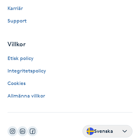
Hårborttagning
Karriär
Support
Hårbottenbehandling
Hårförlängning
Villkor
Hårvård
Etisk policy
Integritetspolicy
Hälsa
Cookies
Hälsprickor
Allmänna villkor
I
Idrottsmassage
Svenska
IPL