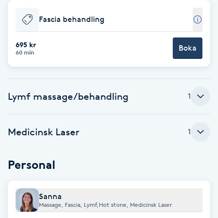
Babylights
Fascia behandling
Balayage
695 kr
Boka
60 min
Bambumassage
Lymf massage/behandling
1
Barber
Barnklippning
Medicinsk Laser
1
BIAB
Personal
Blowout
Sanna
Massage, Fascia, Lymf,Hot stone, Medicinsk Laser
Bottenfärg