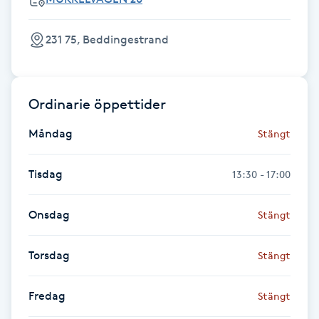
Fransk manikyr
231 75, Beddingestrand
Fransrengöring
Frekvensterapi
Ordinarie öppettider
Måndag
Friskvård
Stängt
Friskvårdsmassage
Tisdag
13:30 - 17:00
Frisör
Onsdag
Stängt
Funktionsanalys
Torsdag
Stängt
Färgning
Fredag
Stängt