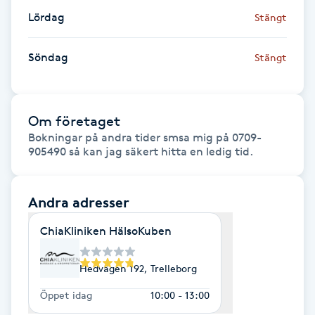
Föning
Lördag
Stängt
G
Söndag
Stängt
Gel naglar
Gelenaglar
Om företaget
Bokningar på andra tider smsa mig på 0709-
Gellack
905490 så kan jag säkert hitta en ledig tid.
Gellack med förstärkning
Andra adresser
Gravidmassage
ChiaKliniken HälsoKuben
Gravidyoga
Hedvägen 192, Trelleborg
Öppet idag
10:00 - 13:00
Gruppträning