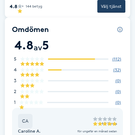
4.8
Välj tjänst
144
betyg
Brynformning
Brynfärgning
Omdömen
4.8
5
Brynplockning
av
5
(
112
)
Bröllopsuppsättning
4
(
32
)
C
3
(
0
)
Celluliter
2
(
0
)
1
Coachning
(
0
)
Color correction
CA
till
Sanna
Caroline A.
för ungefär en månad sedan