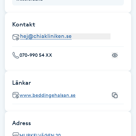
Fotsvamp
Fotvård
Kontakt
Fransar
070-990 54 XX
Fransborttagning
Fransfärgning
Länkar
Fransförlängning
www.beddingehalsan.se
Fransförlängning Megavolym
Adress
Fransförlängning Volym
MURKELVÄGEN 20