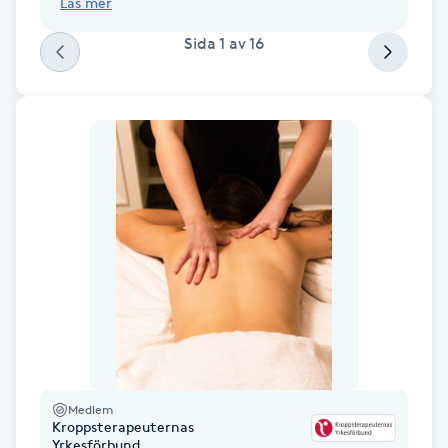
Läs mer
F
Sida
1
av
16
Face framing
Faceliftmassage
Fet hårbotten
Fettreducering
Fibromassage
Fillers
Fotmassage
Medlem
Kroppsterapeuternas
Yrkesförbund