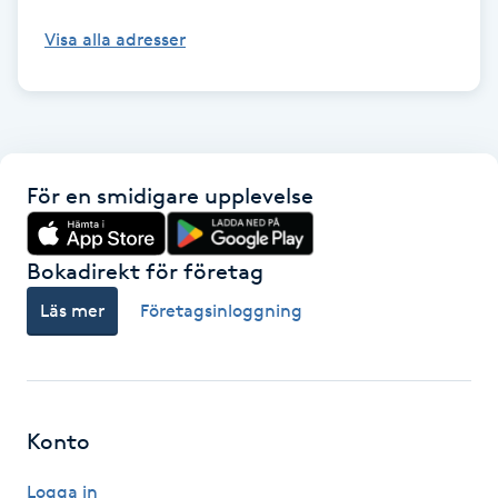
Visa alla adresser
Gua Sha-massage
H
Hatha Yoga
För en smidigare upplevelse
Headspa
Healing
Bokadirekt för företag
Läs mer
Företagsinloggning
Herrklippning
HIFU
Konto
Hollywood Peel
Logga in