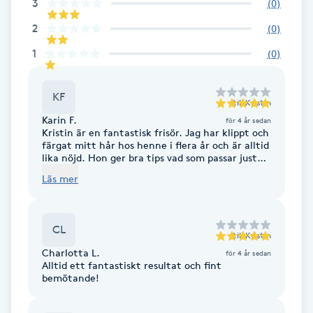
Cryoterapi
3
(
0
)
D
2
(
0
)
1
(
0
)
Damklippning
KF
Dermapen
till
Kristin
Karin F.
för 4 år sedan
Kristin är en fantastisk frisör. Jag har klippt och
Diamantslipning
färgat mitt hår hos henne i flera år och är alltid
lika nöjd. Hon ger bra tips vad som passar just
E
mitt hår och vad som passar till mina färger.
Läs mer
Det märks att hon hela tiden är uppdaterad vad
Enzympeeling
gäller färg och olika klippningsmetoder.
Rekommenderas!
CL
Extensions
till
Kristin
Charlotta L.
för 4 år sedan
Alltid ett fantastiskt resultat och fint
Extensions borttagning
bemötande!
Eyeliner-tatuering