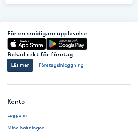
Föning
G
Gel naglar
För en smidigare upplevelse
Gelenaglar
Bokadirekt för företag
Läs mer
Företagsinloggning
Gellack
Gellack med förstärkning
Gravidmassage
Konto
Logga in
Gravidyoga
Mina bokningar
Gruppträning