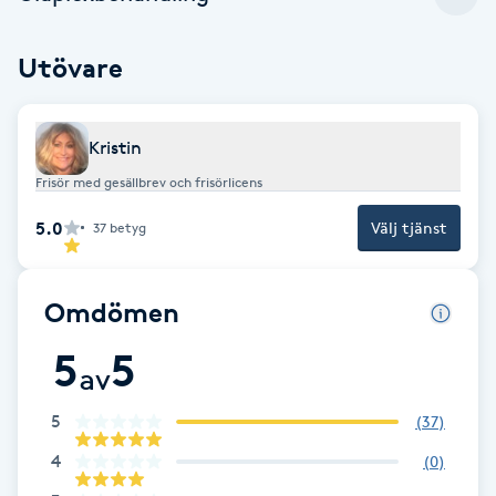
Brynformning
Utövare
Brynfärgning
Kristin
Brynplockning
Frisör med gesällbrev och frisörlicens
Bröllopsuppsättning
5.0
Välj tjänst
37
betyg
C
Omdömen
Celluliter
5
5
av
Coachning
5
(
37
)
Color correction
4
(
0
)