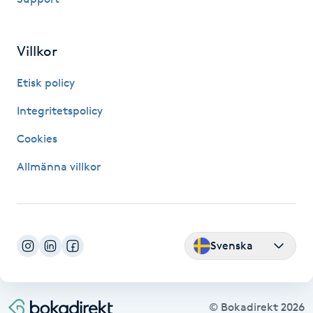
Hot Stone Massage
Hot yoga
Villkor
Etisk policy
Hudföryngring
Integritetspolicy
Huduppstramning
Cookies
Hudvård
Allmänna villkor
Hyaluronsyra
Hyperhidros
Svenska
Hypnos
© Bokadirekt
2026