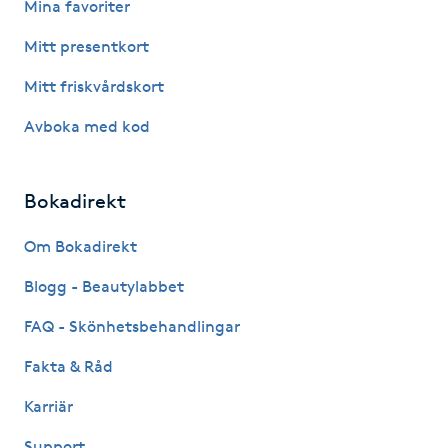
Mina favoriter
Gua Sha-massage
Mitt presentkort
H
Mitt friskvårdskort
Hatha Yoga
Avboka med kod
Headspa
Bokadirekt
Healing
Om Bokadirekt
Blogg - Beautylabbet
Herrklippning
FAQ - Skönhetsbehandlingar
HIFU
Fakta & Råd
Hollywood Peel
Karriär
Support