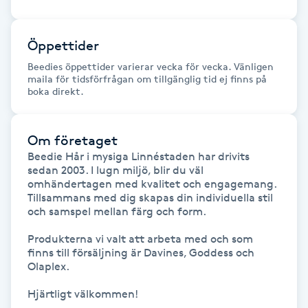
Fransk manikyr
Öppettider
Fransrengöring
Beedies öppettider varierar vecka för vecka. Vänligen
maila för tidsförfrågan om tillgänglig tid ej finns på
Frekvensterapi
boka direkt.
Friskvård
Om företaget
Beedie Hår i mysiga Linnéstaden har drivits 
Friskvårdsmassage
sedan 2003. I lugn miljö, blir du väl 
omhändertagen med kvalitet och engagemang. 

Tillsammans med dig skapas din individuella stil 
Frisör
och samspel mellan färg och form. 

Produkterna vi valt att arbeta med och som 
Funktionsanalys
finns till försäljning är Davines, Goddess och 
Olaplex. 

Färgning
Hjärtligt välkommen!