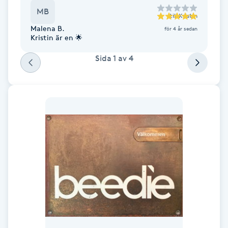
MB
F
till
Kristin
Malena B.
för 4 år sedan
Kristin är en 🌟
Face framing
Sida
1
av
4
Faceliftmassage
Fet hårbotten
Fettreducering
Fibromassage
Fillers
Fotmassage