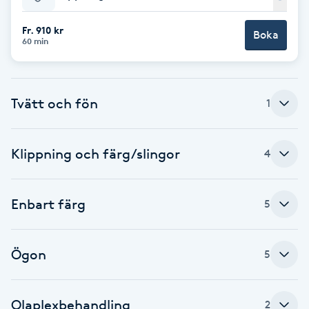
Babylights
Fr. 910 kr
Boka
60 min
Balayage
Tvätt och fön
Bambumassage
1
Barber
Klippning och färg/slingor
4
Barnklippning
Enbart färg
5
BIAB
Ögon
5
Blowout
Bottenfärg
Olaplexbehandling
2