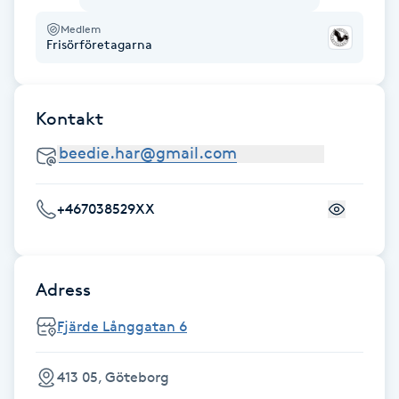
Fotsvamp
Medlem
Frisörföretagarna
Fotvård
Kontakt
Fransar
Fransborttagning
+467038529XX
Fransfärgning
Fransförlängning
Adress
Fransförlängning Megavolym
Fjärde Långgatan 6
Fransförlängning Volym
413 05, Göteborg