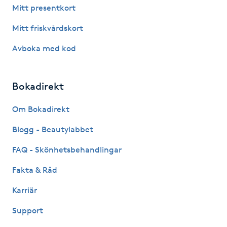
Hårborttagning
Mitt presentkort
Mitt friskvårdskort
Hårbottenbehandling
Avboka med kod
Hårförlängning
Bokadirekt
Hårvård
Om Bokadirekt
Hälsa
Blogg - Beautylabbet
Hälsprickor
FAQ - Skönhetsbehandlingar
I
Fakta & Råd
Idrottsmassage
Karriär
Support
IPL