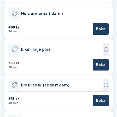
Babylights
Hela armarna ( dam )
Balayage
400 kr
Boka
30 min
Bambumassage
Bikini linje plus
Barber
380 kr
Boka
30 min
Barnklippning
BIAB
Brasiliansk (endast dam)
Blowout
675 kr
Boka
30 min
Bottenfärg