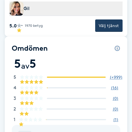
F
Gil
Face framing
5.0
Välj tjänst
1970
betyg
Faceliftmassage
Omdömen
Fet hårbotten
5
5
av
Fettreducering
5
(
+999
)
4
(
16
)
Fibromassage
3
(
0
)
Fillers
2
(
0
)
1
(
1
)
Fotmassage