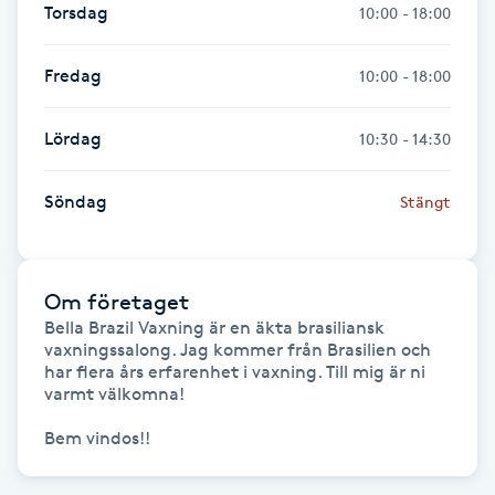
Torsdag
10:00 - 18:00
Gua Sha-massage
Fredag
10:00 - 18:00
H
Hatha Yoga
Lördag
10:30 - 14:30
Headspa
Söndag
Stängt
Healing
Om företaget
Herrklippning
Bella Brazil Vaxning är en äkta brasiliansk 
vaxningssalong. Jag kommer från Brasilien och 
har flera års erfarenhet i vaxning. Till mig är ni 
HIFU
varmt välkomna!

Bem vindos!!        
Hollywood Peel