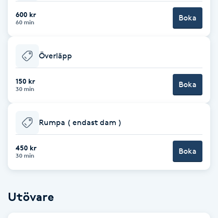
Cryoterapi
600 kr
D
Boka
60 min
Damklippning
Överläpp
Dermapen
150 kr
Boka
30 min
Diamantslipning
E
Rumpa ( endast dam )
Enzympeeling
450 kr
Boka
30 min
Extensions
Extensions borttagning
Utövare
Eyeliner-tatuering