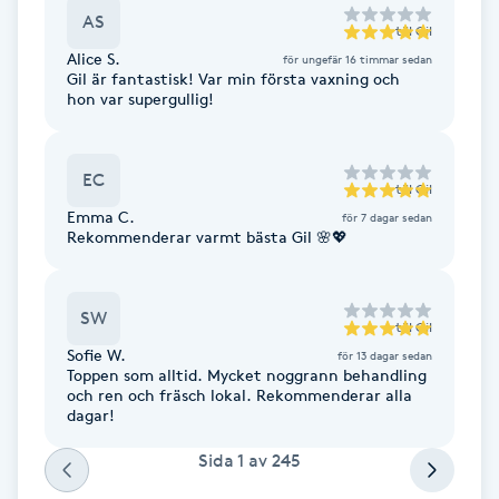
AS
Fotsvamp
till
Gil
Alice S.
för ungefär 16 timmar sedan
Gil är fantastisk! Var min första vaxning och
Fotvård
hon var supergullig!
Fransar
EC
till
Gil
Fransborttagning
Emma C.
för 7 dagar sedan
Rekommenderar varmt bästa Gil 🌸💖
Fransfärgning
SW
till
Gil
Fransförlängning
Sofie W.
för 13 dagar sedan
Toppen som alltid. Mycket noggrann behandling
och ren och fräsch lokal. Rekommenderar alla
Fransförlängning Megavolym
dagar!
Fransförlängning Volym
Sida
1
av
245