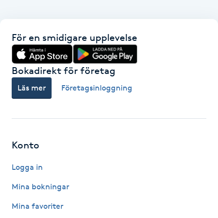
Hot Stone Massage
Hot yoga
För en smidigare upplevelse
Hudföryngring
Bokadirekt för företag
Huduppstramning
Läs mer
Företagsinloggning
Hudvård
Hyaluronsyra
Konto
Logga in
Hyperhidros
Mina bokningar
Hypnos
Mina favoriter