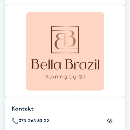
Fransk manikyr
Fransrengöring
Frekvensterapi
Friskvård
Friskvårdsmassage
Frisör
Funktionsanalys
Kontakt
Färgning
073-363 83 XX