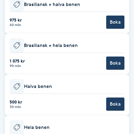
Brasiliansk + halva benen
Brynformning
975 kr
Boka
60 min
Brynfärgning
Brynplockning
Brasiliansk + hela benen
Bröllopsuppsättning
1 075 kr
Boka
90 min
C
Celluliter
Halva benen
Coachning
500 kr
Boka
30 min
Color correction
Hela benen