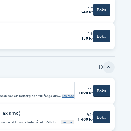
Pris
Boka
349 kr
Pris
Boka
150 kr
10
Från
Boka
1 090 kr
an har en helfärg och vill färga din
Läs mer
ng bokas seperat
u långt eller tjock hår? Lägg till "Extra
räckligt med tid att skapa det bästa
l axlarna)
Från
Boka
1 400 kr
r att färga hela håret. Vill du
Läs mer
"Färg - Kort hår(ink klipp)"