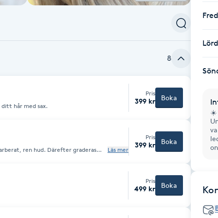
Fre
Lör
8
Sön
Pris
Boka
399 kr
In
 ditt hår med sax.
☀️
Un
va
Pris
le
Boka
399 kr
on
barberat, ren hud. Därefter graderas
Läs mer
Pris
Boka
Ko
499 kr