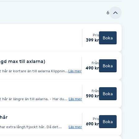
6
)
Pris
Boka
399 kr
ngd max till axlarna)
Från
Boka
490 kr
 kortare än till axlarna Klippning,
Läs mer
Från
Boka
590 kr
 längre än till axlarna. - Har du
Läs mer
ppning extra långt/tjock hår) Då det
pning, tvätt och styling ingår.
 hår
Pris
Boka
690 kr
ar extra långt/tjockt hår. Då det
Läs mer
pning, tvätt och styling ingår.