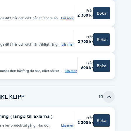
n observera att
 efter konsultation med frisören,
Från
dlingtid.)
Boka
2 300 kr
ga ditt hår och ditt hår är längre än
Läs mer
itt önskade resultat. Nyansering ingår
en. (Vänligen observera
eras efter konsultation med frisören,
Från
dlingtid.)
Boka
2 700 kr
ga ditt hår och ditt hår väldigt långt
Läs mer
- och balaygetekniker som skräddarsys
itt önskade resultat. Nyansering ingår
en. (Vänligen observera
eras efter konsultation med frisören,
Från
dlingtid.)
Boka
690 kr
oosta den hårfärg du har, eller söker
Läs mer
 (Kan ej göra håret ljusare eller
som kan få trötta längder att kännas
are styling utöver behandlingen.
färg och slingbehandlingar.
NKL KLIPP
10
ing ( längd till axlarna )
Från
Boka
2 300 kr
ller produktåtgång. Har du
Läs mer