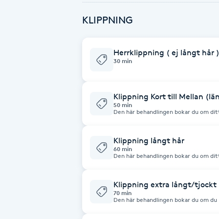
Cryoterapi
KLIPPNING
D
Damklippning
Herrklippning ( ej långt hår 
30 min
Dermapen
Klippning Kort till Mellan (lä
Diamantslipning
50 min
Den här behandlingen bokar du om ditt hår är
E
tvätt och styling ingår.
Enzympeeling
Klippning långt hår
60 min
Den här behandlingen bokar du om ditt hår är
extra långt eller tjock hår välj då (Kli
Extensions
oftast kräver mer tid. Klip
Klippning extra långt/tjockt
Extensions borttagning
70 min
Den här behandlingen bokar du om du h
oftast kräver mer tid. Klip