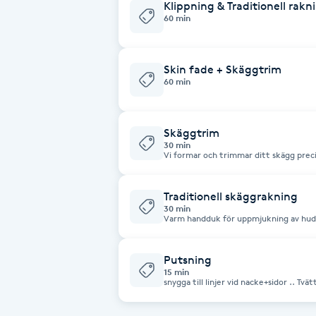
Klippning & Traditionell rakn
60 min
Brynformning
Skin fade + Skäggtrim
Brynfärgning
60 min
Brynplockning
Skäggtrim
30 min
Bröllopsuppsättning
Vi formar och trimmar ditt skägg precis
bästa kvalité och resultat använder vi 
C
skäggtrimning för att trimma bort rä
Traditionell skäggrakning
Celluliter
30 min
Varm handduk för uppmjukning av hud och skägg raklödde
hud Aftershave för din hud
Coachning
Putsning
15 min
snygga till linjer vid nacke+sidor .. Tvät
Color correction