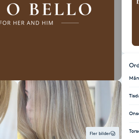
Ord
Mån
Tisd
Ons
Tor
Fler bilder