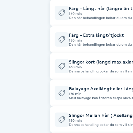
Fotsvamp
Färg - Långt hår (längre än ti
140 min
Den här behandlingen bokar du om du önska
även klippa ditt hår? Boka då tjänsten 
Fotvård
Färg - Extra långt/ tjockt
150 min
Fransar
Den här behandlingen bokar du om du ö
väldigt långt eller tjockt hår. Vill du även klippa ditt hår? Boka då tjänsten
"Färg -(ink klipp)"
Fransborttagning
Slingor kort (längd max axla
160 min
Denna behandling bokar du som vill slin
Fransfärgning
axlarna. Vi arbetar med olika sling- och balaygetekniker som skräddarsys
efter ditt hår, ditt utgångsläge och d
alltid i behandlingen för att uppnå den perfekta ton
att priserna är frånpriser och kan just
Balayage Axellångt eller Lån
Fransförlängning
beroende på material åtgång och behan
170 min
Med balayage kan frisören skapa olika 
använda olika metoder ( tex, slingor, b
passas efter kundes önskemål / hårtyp. Balayage skapa en personlig lo
Fransförlängning Megavolym
som mjukar upp eller ramar in ansiktsdragen. Priser kan behöva 
extra tids eller produktåtgång. Har du extremt mycket hår eller väldigt
Slingor Mellan hår ( Axelläng
tjockt kan tilläggskostnad tillkomma 
160 min
Fransförlängning Volym
Denna behandling bokar du som vill sling
Vi arbetar med olika sling- och balayg
hår, ditt utgångsläge och ditt önskade 