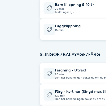
Eyeliner-tatuering
Barn Klippning 5-10 år
F
20 min
Tvätt ingår ej .
Face framing
Luggklippning
15 min
Faceliftmassage
Fet hårbotten
SLINGOR /BALAYAGE/FÄRG
Fettreducering
Färgning - Utväxt
Fibromassage
90 min
Den här behandligen bokar du om du red
utväxt Behandligen gäller för en utväxt på max 3 cm obs. denna behandligen
avser endast helfärgning av utväxt - inte slingor. Klippni
Fillers
som tillläggstjänst i nästa steg. - Har d
tjockt/långt hår" för att vi ska ha till
Färg - Kort hår (längd max til
resultatet.
120 min
Den här behandlingen bokar du om du önska
Fotmassage
även klippa ditt hår? Boka då tjänsten 