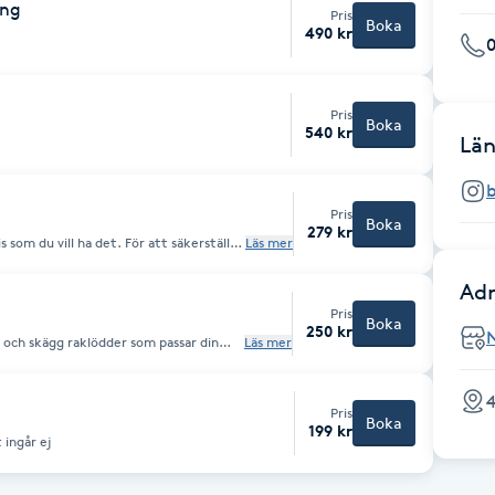
ing
Pris
Boka
490 kr
Pris
Boka
540 kr
Län
b
Pris
Boka
279 kr
 som du vill ha det. För att säkerställa
Läs mer
oss av olika tekniker och verktyg vid
tt mängd.
Adr
Pris
Boka
250 kr
r som passar din
Läs mer
4
Pris
Boka
199 kr
t ingår ej