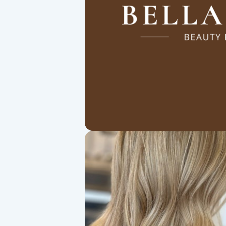
Alternativmedicin
Andningsmassage
Ansiktslyft utan kirurgi
Aromamassage
Ashtanga Yoga
Ayurveda
Ayurvedisk Massage
Ansiktsbehandling djuprengörande
B