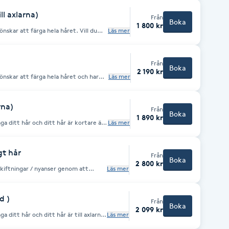
ll axlarna)
Från
Boka
1 800 kr
r att färga hela håret. Vill du
Läs mer
"Färg - Långt hår(ink klipp)"
Från
Boka
2 190 kr
nskar att färga hela håret och har
Läs mer
rna)
Från
Boka
1 890 kr
ga ditt hår och ditt hår är kortare än
Läs mer
itt önskade resultat. Nyansering ingår
en. (Vänligen observera
eras efter konsultation med frisören,
gt hår
Från
dlingtid.)
Boka
2 800 kr
skiftningar / nyanser genom att
Läs mer
abylights, tupering, frihand ) som
ok
justeras vid
d )
Från
om några hundra kronor.
Boka
2 099 kr
a ditt hår och ditt hår är till axlarna.
Läs mer
etekniker som skräddarsys efter ditt
resultat. Nyansering ingår alltid i