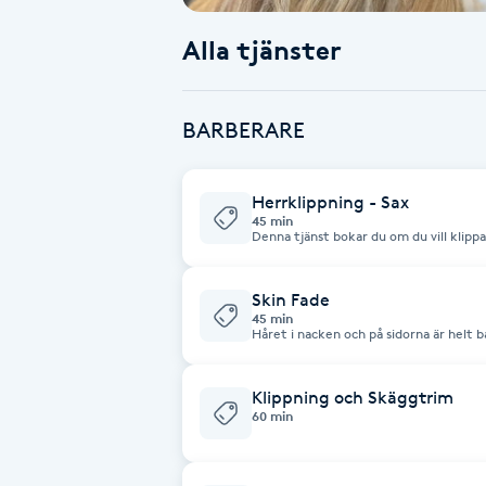
Alla tjänster
Babylights
Balayage
BARBERARE
Bambumassage
Herrklippning - Sax
45 min
Barber
Denna tjänst bokar du om du vill klippa
Barnklippning
Skin Fade
45 min
Håret i nacken och på sidorna är helt 
håret i längre längder på hjässan.
BIAB
Klippning och Skäggtrim
Blowout
60 min
Bottenfärg