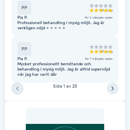
Fotsvamp
PP
till
Anna
Pia P.
för 5 månader sedan
Fotvård
Professionell behandling i mysig miljö. Jag är
verkligen nöjd ⭐️ ⭐️ ⭐️ ⭐️ ⭐️
Fransar
PP
till
Anna
Fransborttagning
Pia P.
för 7 månader sedan
Mycket professionellt bemötande och
behandling i mysig miljö. Jag är alltid supernöjd
Fransfärgning
när jag har varit där
Sida
1
av
25
Fransförlängning
Fransförlängning Megavolym
Fransförlängning Volym