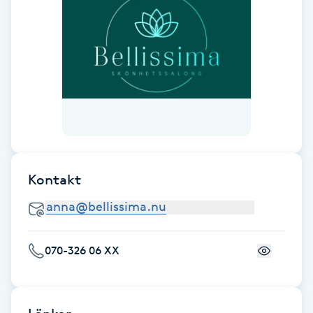
Fransk manikyr
Fransrengöring
Frekvensterapi
Friskvård
Friskvårdsmassage
Kontakt
Frisör
Funktionsanalys
070-326 06 XX
Färgning