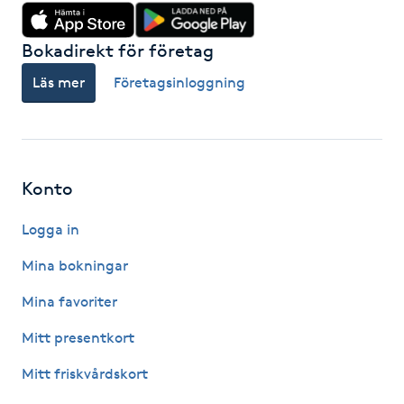
Hårborttagning
Bokadirekt för företag
Hårbottenbehandling
Läs mer
Företagsinloggning
Hårförlängning
Hårvård
Konto
Hälsa
Logga in
Hälsprickor
Mina bokningar
I
Mina favoriter
Idrottsmassage
Mitt presentkort
Mitt friskvårdskort
IPL