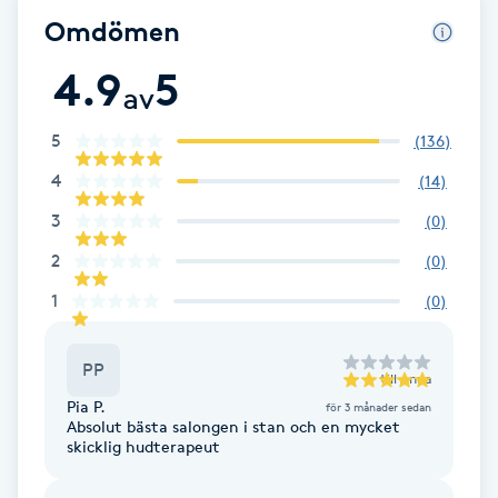
Omdömen
F
4.9
5
Face framing
av
5
(
136
)
Faceliftmassage
4
(
14
)
Fet hårbotten
3
(
0
)
2
(
0
)
Fettreducering
1
(
0
)
Fibromassage
PP
till
Anna
Fillers
Pia P.
för 3 månader sedan
Absolut bästa salongen i stan och en mycket
skicklig hudterapeut
Fotmassage