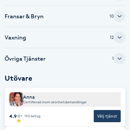
Cryoterapi
D
Fransar & Bryn
10
Damklippning
Vaxning
12
Dermapen
Diamantslipning
Övriga Tjänster
1
E
Utövare
Enzympeeling
Extensions
Anna
Certifierad inom skönhetsbehandlingar
Extensions borttagning
4.9
Välj tjänst
150
betyg
Eyeliner-tatuering