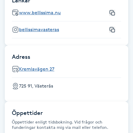
Länkar
Föning
www.bellissima.nu
G
bellissimavasteras
Gel naglar
Gelenaglar
Adress
Gellack
Kremlavägen 27
Gellack med förstärkning
725 91, Västerås
Gravidmassage
Öppettider
Gravidyoga
Öppettider enligt tidsbokning. Vid frågor och
funderingar kontakta mig via mail eller telefon.
Gruppträning