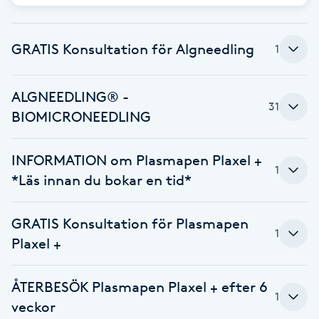
Babylights
GRATIS Konsultation för Algneedling
1
Balayage
ALGNEEDLING® -
Bambumassage
31
BIOMICRONEEDLING
Barber
INFORMATION om Plasmapen Plaxel +
1
*Läs innan du bokar en tid*
Barnklippning
GRATIS Konsultation för Plasmapen
BIAB
1
Plaxel +
Blowout
ÅTERBESÖK Plasmapen Plaxel + efter 6
1
Bottenfärg
veckor