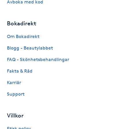
Avboka med kod
IPL hårborttagning
Bokadirekt
IR-massage
J
Om Bokadirekt
Blogg - Beautylabbet
Japansk massage
K
FAQ - Skönhetsbehandlingar
Fakta & Råd
K18
Karriär
Katun fransar
Support
Kemisk peeling
Villkor
Keratinbehandling
Etisk policy