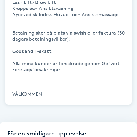
Lash Lift / Brow Lift

Hot Stone Massage
Kropps och Ansiktsvaxning

Ayurvedisk Indisk Huvud- och Ansiktsmassage

Hot yoga
Betalning sker på plats via swish eller faktura (30 
Hudföryngring
dagars betalningsvillkor)!

Godkänd F-skatt.

Huduppstramning
Alla mina kunder är försäkrade genom Gefvert 
Företagsförsäkringar.

Hudvård
Hyaluronsyra
VÄLKOMMEN!
Hyperhidros
Hypnos
För en smidigare upplevelse