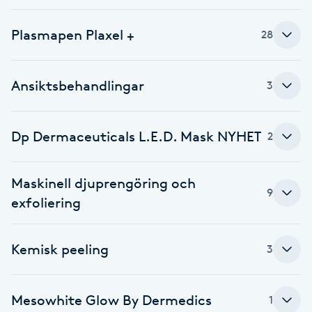
Brynformning
Plasmapen Plaxel +
28
Brynfärgning
Ansiktsbehandlingar
3
Brynplockning
Dp Dermaceuticals L.E.D. Mask NYHET
2
Bröllopsuppsättning
C
Maskinell djuprengöring och
9
Celluliter
exfoliering
Coachning
Kemisk peeling
3
Color correction
Mesowhite Glow By Dermedics
1