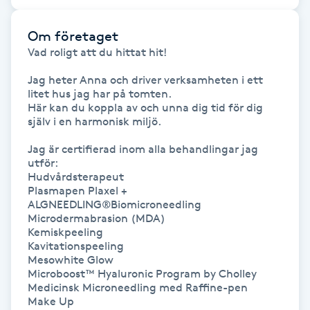
Gua Sha-massage
Om företaget
Vad roligt att du hittat hit!

H
Jag heter Anna och driver verksamheten i ett 
Hatha Yoga
litet hus jag har på tomten. 

Här kan du koppla av och unna dig tid för dig 
själv i en harmonisk miljö. 

Headspa
Jag är certifierad inom alla behandlingar jag 
utför:

Healing
Hudvårdsterapeut

Plasmapen Plaxel +

Herrklippning
ALGNEEDLING®Biomicroneedling

Microdermabrasion (MDA)

Kemiskpeeling

HIFU
Kavitationspeeling

Mesowhite Glow

Microboost™ Hyaluronic Program by Cholley

Hollywood Peel
Medicinsk Microneedling med Raffine-pen

Make Up 
