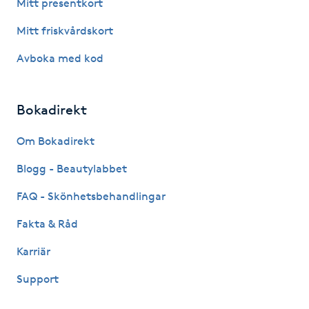
Mitt presentkort
Picolaser
Mitt friskvårdskort
Avboka med kod
Piercing
Pigmentbehandling
Bokadirekt
Pigmentfläckar
Om Bokadirekt
Blogg - Beautylabbet
Plastikkirurgi
FAQ - Skönhetsbehandlingar
Powder brows
Fakta & Råd
Karriär
Power Yoga
Support
PRP (Platelet Rich Plasma)