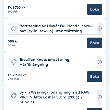
Fr. 1 700 kr
Babylights
Boka
180 min
Balayage
Bort taging av Löshår Full Head/ Leave-
out (sy-in, sew-in) utan tvättning.
Bambumassage
500 kr
Boka
60 min
Barber
Brazilian Knots omsättning
Barnklippning
Hårförlängning
Fr. 2 500 kr
Boka
BIAB
240 min
Blowout
Sy -in Weaving/Förlängning med RAW
VIRGIN Äkta Löshår 50cm (200g) 2
bundles
Bottenfärg