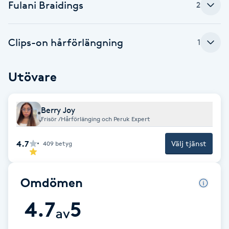
Fulani Braidings
2
LED-ljusterapi
Clips-on hårförlängning
1
Liktornar
Utövare
LPG
Berry Joy
LPG-behandling
Frisör /Hårförlänging och Peruk Expert
LPG-massage
4.7
Välj tjänst
409
betyg
Luggklippning
Omdömen
Lymfmassage
4.7
5
av
Läpptatuering