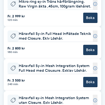
Mikro ring sy-in Träns hårförlängning.
Raw Virgin äkta ,45cm, 100gram löshåret.
F
Fr. 2 999 kr
Boka
Face framing
120 min
Faceliftmassage
Håravfall Sy-in Full Head Inflätade Teknik
med Closure. Eklv Löshår.
Fet hårbotten
Fr. 2 800 kr
Boka
180 min
Fettreducering
Håravfall Sy-in Mesh Integration System
Fibromassage
Full Head med Clousure. Exklav Löshår.
Fr. 3 500 kr
Boka
Fillers
240 min
Fotmassage
Håravfall sy-in Mesh Integration System
utan Closure. Exlv Löshår.