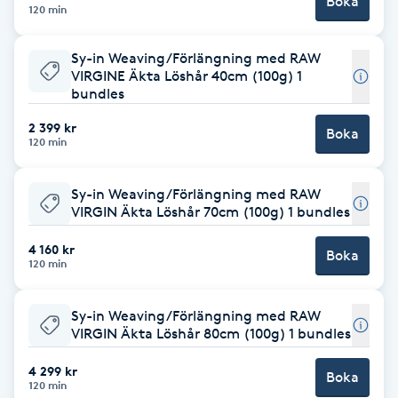
Boka
120 min
Fransk manikyr
Sy-in Weaving/Förlängning med RAW
Fransrengöring
VIRGINE Äkta Löshår 40cm (100g) 1
bundles
Frekvensterapi
2 399 kr
Boka
120 min
Friskvård
Sy-in Weaving/Förlängning med RAW
VIRGIN Äkta Löshår 70cm (100g) 1 bundles
Friskvårdsmassage
4 160 kr
Boka
120 min
Frisör
Sy-in Weaving/Förlängning med RAW
Funktionsanalys
VIRGIN Äkta Löshår 80cm (100g) 1 bundles
Färgning
4 299 kr
Boka
120 min