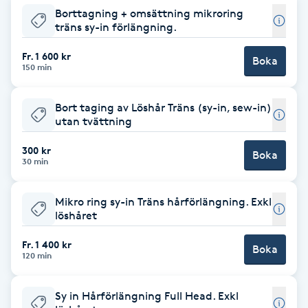
Borttagning + omsättning mikroring
träns sy-in förlängning.
Gua Sha-massage
H
Fr. 1 600 kr
Boka
150 min
Hatha Yoga
Bort taging av Löshår Träns (sy-in, sew-in)
utan tvättning
Headspa
300 kr
Boka
Healing
30 min
Herrklippning
Mikro ring sy-in Träns hårförlängning. Exkl
löshåret
HIFU
Fr. 1 400 kr
Boka
120 min
Hollywood Peel
Sy in Hårförlängning Full Head. Exkl