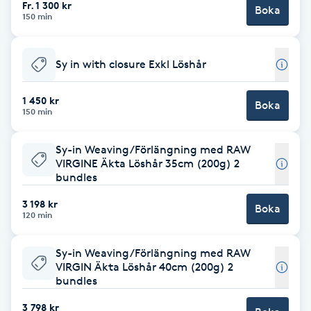
Fr. 1 300 kr
Hårborttagning
Boka
150 min
Hårbottenbehandling
Sy in with closure Exkl Löshår
Hårförlängning
1 450 kr
Boka
150 min
Hårvård
Sy-in Weaving/Förlängning med RAW
VIRGINE Äkta Löshår 35cm (200g) 2
Hälsa
bundles
Hälsprickor
3 198 kr
Boka
120 min
I
Sy-in Weaving/Förlängning med RAW
Idrottsmassage
VIRGIN Äkta Löshår 40cm (200g) 2
bundles
IPL
3 798 kr