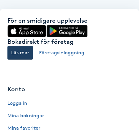
Paraffinbehandling
För en smidigare upplevelse
Pedikyr
Bokadirekt för företag
Pensionärklippning
Läs mer
Företagsinloggning
Permanent
Permanent hårborttagning
Konto
Permanent ögonbrynsmakeup
Logga in
Personal shopper
Mina bokningar
Mina favoriter
Personlig tränare