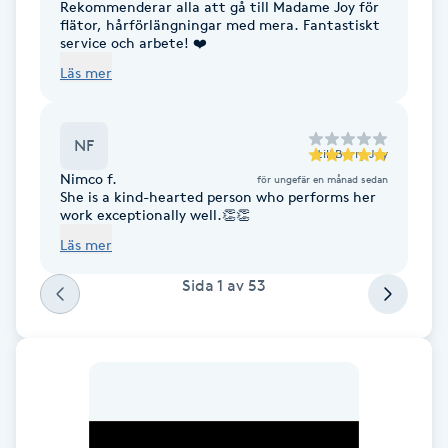
Rekommenderar alla att gå till Madame Joy för
Megavolymfransar
flätor, hårförlängningar med mera. Fantastiskt
service och arbete! ❤️
Läs mer
Melasma
Mesoterapi
NF
till
Berry Joy
Nimco f.
för ungefär en månad sedan
MicroPen
She is a kind-hearted person who performs her
work exceptionally well.👏👏
Microshading
Läs mer
Sida
1
av
53
Mixfransar
N
Nagelförlängning
Nagelförlängning akryl