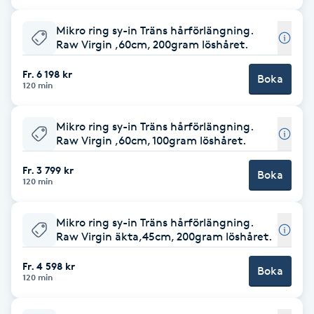
Cryoterapi
D
Mikro ring sy-in Träns hårförlängning.
Raw Virgin ,60cm, 200gram löshåret.
Damklippning
Fr. 6 198 kr
Boka
120 min
Dermapen
Mikro ring sy-in Träns hårförlängning.
Diamantslipning
Raw Virgin ,60cm, 100gram löshåret.
E
Fr. 3 799 kr
Boka
120 min
Enzympeeling
Mikro ring sy-in Träns hårförlängning.
Extensions
Raw Virgin äkta,45cm, 200gram löshåret.
Fr. 4 598 kr
Boka
Extensions borttagning
120 min
Eyeliner-tatuering