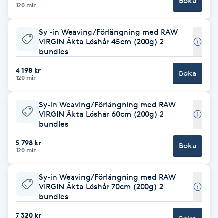
Boka
120 min
IPL hårborttagning
Sy -in Weaving/Förlängning med RAW
VIRGIN Äkta Löshår 45cm (200g) 2
IR-massage
bundles
J
4 198 kr
Boka
120 min
Japansk massage
K
Sy-in Weaving/Förlängning med RAW
VIRGIN Äkta Löshår 60cm (200g) 2
K18
bundles
5 798 kr
Boka
Katun fransar
120 min
Sy-in Weaving/Förlängning med RAW
Kemisk peeling
VIRGIN Äkta Löshår 70cm (200g) 2
bundles
Keratinbehandling
7 320 kr