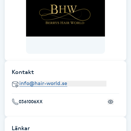
Nagelförlängning gelé
Nagelförlängning glasfiber
Nagelförlängning silke
Nagelförstärkning
Kontakt
Nagelklippning
Nagelsvamp
0361006XX
Nageltrång
Länkar
Nagelvård