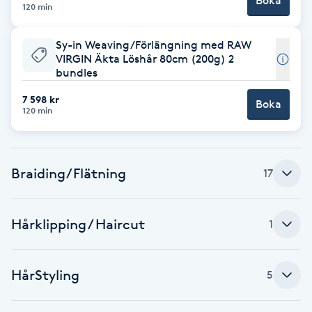
Boka
120 min
Kinesiologi
Sy-in Weaving/Förlängning med RAW
Kinesisk medicin
VIRGIN Äkta Löshår 80cm (200g) 2
bundles
Kiropraktik
7 598 kr
Boka
120 min
Klangmassage
Braiding/Flätning
17
Klippning
Klippning & Slingor
Hårklipping / Haircut
1
Klippning ungdom
HårStyling
5
Koppningsmassage