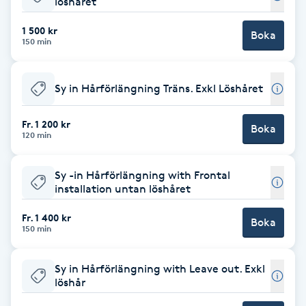
löshåret
Hot Stone Massage
1 500 kr
Boka
150 min
Hot yoga
Hudföryngring
Sy in Hårförlängning Träns. Exkl Löshåret
Huduppstramning
Fr. 1 200 kr
Boka
120 min
Hudvård
Sy -in Hårförlängning with Frontal
installation untan löshåret
Hyaluronsyra
Fr. 1 400 kr
Boka
150 min
Hyperhidros
Sy in Hårförlängning with Leave out. Exkl
Hypnos
löshår