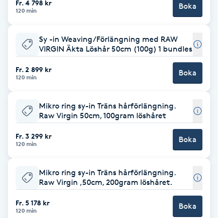
Fr. 4 798 kr
Boka
120 min
Brynformning
Sy -in Weaving/Förlängning med RAW
Brynfärgning
VIRGIN Äkta Löshår 50cm (100g) 1 bundles
Fr. 2 899 kr
Brynplockning
Boka
120 min
Bröllopsuppsättning
Mikro ring sy-in Träns hårförlängning.
C
Raw Virgin 50cm, 100gram löshåret
Fr. 3 299 kr
Celluliter
Boka
120 min
Coachning
Mikro ring sy-in Träns hårförlängning.
Raw Virgin ,50cm, 200gram löshåret.
Color correction
Fr. 5 178 kr
Boka
120 min