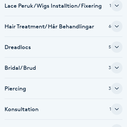
Lace Peruk / Wigs Installtion/ Fixering
1
Kosmetisk tatuering
Kostrådgivning
Hair Treatment/ Hår Behandlingar
6
Kroppsinpackning
Dreadlocs
5
Kroppspeeling
Bridal/ Brud
3
Käkledsbehandling
Kärlbehandling
Piercing
3
L
Konsultation
1
Laserbehandling
Lashlift Keratin