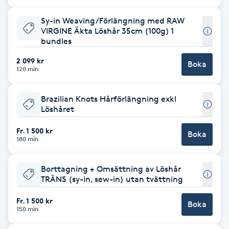
Föning
Sy-in Weaving/Förlängning med RAW
G
VIRGINE Äkta Löshår 35cm (100g) 1
bundles
Gel naglar
2 099 kr
Boka
120 min
Gelenaglar
Brazilian Knots Hårförlängning exkl
Gellack
Löshåret
Fr. 1 500 kr
Boka
Gellack med förstärkning
180 min
Gravidmassage
Borttagning + Omsättning av Löshår
TRÄNS (sy-in, sew-in) utan tvättning
Gravidyoga
Fr. 1 500 kr
Boka
150 min
Gruppträning