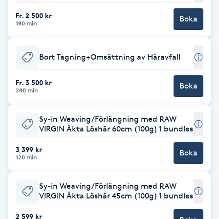
Fotsvamp
Fr. 2 500 kr
Boka
180 min
Fotvård
Bort Tagning+Omsättning av Håravfall
Fransar
Fr. 3 500 kr
Boka
280 min
Fransborttagning
Sy-in Weaving/Förlängning med RAW
Fransfärgning
VIRGIN Äkta Löshår 60cm (100g) 1 bundles
Fransförlängning
3 399 kr
Boka
120 min
Fransförlängning Megavolym
Sy-in Weaving/Förlängning med RAW
VIRGIN Äkta Löshår 45cm (100g) 1 bundles
Fransförlängning Volym
2 599 kr