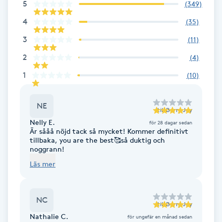
5
(
349
)
M
4
(
35
)
Makeup
3
(
11
)
2
(
4
)
Manikyr & Pedikyr
1
(
10
)
Massage
NE
till
Berry Joy
Medial vägledning
Nelly E.
för 28 dagar sedan
Är sååå nöjd tack så mycket! Kommer definitivt
tillbaka, you are the best🥰så duktig och
Medicinsk massage
noggrann!
Läs mer
Meditation
NC
Medium
till
Berry Joy
Nathalie C.
för ungefär en månad sedan