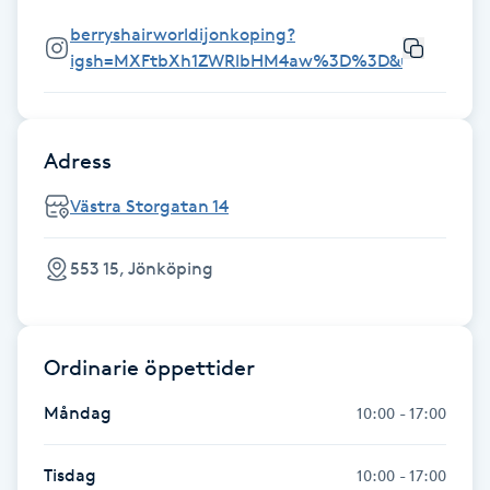
berryshairworldijonkoping?
Naglar borttagning
igsh=MXFtbXh1ZWRlbHM4aw%3D%3D&utm_sourc
Naglar reparation
Adress
Naprapati
Västra Storgatan 14
Navelpiercing
553 15, Jönköping
NBE-massage
Ny frisyr
Ordinarie öppettider
O
Måndag
10:00 - 17:00
Olaplex
Tisdag
10:00 - 17:00