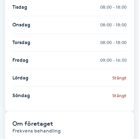
Fransk manikyr
Tisdag
08:00 - 18:00
Fransrengöring
Onsdag
08:00 - 18:00
Frekvensterapi
Torsdag
08:00 - 18:00
Friskvård
Fredag
09:00 - 16:30
Friskvårdsmassage
Lördag
Stängt
Frisör
Söndag
Stängt
Funktionsanalys
Om företaget
Färgning
Frekvens behandling