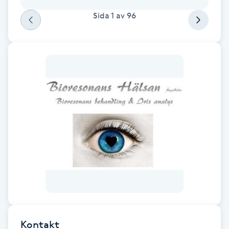
F
Sida
1
av
96
Face framing
Faceliftmassage
Fet hårbotten
Fettreducering
Fibromassage
Fillers
Fotmassage
Kontakt