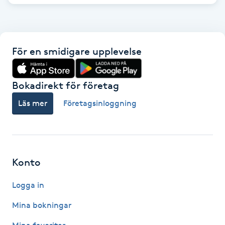
Föning
G
För en smidigare upplevelse
Gel naglar
Gelenaglar
Bokadirekt för företag
Läs mer
Företagsinloggning
Gellack
Gellack med förstärkning
Konto
Gravidmassage
Logga in
Gravidyoga
Mina bokningar
Gruppträning