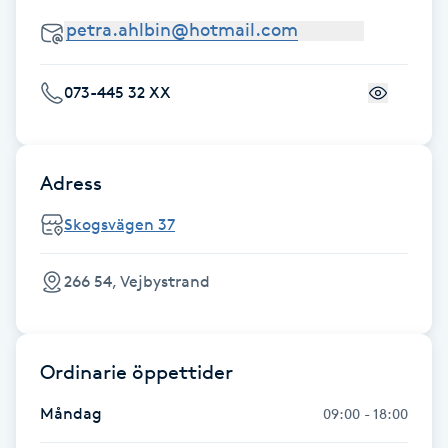
Fotsvamp
Fotvård
073-445 32 XX
Fransar
Adress
Fransborttagning
Skogsvägen 37
Fransfärgning
266 54, Vejbystrand
Fransförlängning
Fransförlängning Megavolym
Ordinarie öppettider
Fransförlängning Volym
Måndag
09:00 - 18:00