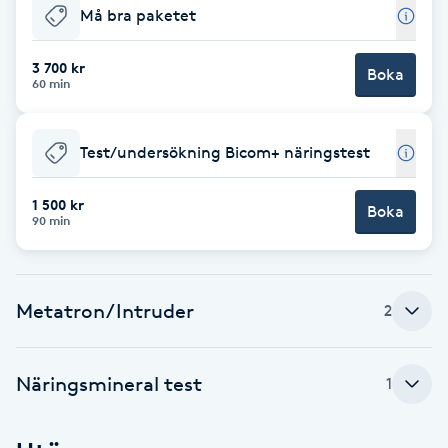
Må bra paketet
Babylights
3 700 kr
Boka
60 min
Balayage
Bambumassage
Test/undersökning Bicom+ näringstest
Barber
1 500 kr
Boka
90 min
Barnklippning
Metatron/Intruder
2
BIAB
Blowout
Näringsmineral test
1
Bottenfärg