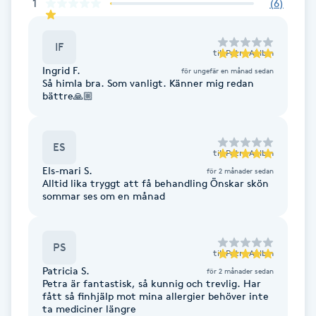
Cryoterapi
1
(
6
)
D
IF
till
Petra Ahlbin
Damklippning
Ingrid F.
för ungefär en månad sedan
Så himla bra. Som vanligt. Känner mig redan
bättre🙏🏼
Dermapen
Diamantslipning
ES
till
Petra Ahlbin
E
Els-mari S.
för 2 månader sedan
Alltid lika tryggt att få behandling Önskar skön
Enzympeeling
sommar ses om en månad
Extensions
PS
till
Petra Ahlbin
Patricia S.
för 2 månader sedan
Extensions borttagning
Petra är fantastisk, så kunnig och trevlig. Har
fått så finhjälp mot mina allergier behöver inte
ta mediciner längre
Eyeliner-tatuering