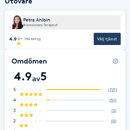
Utövare
Brynformning
Petra Ahlbin
Bioresonans Terapeut
Brynfärgning
4.9
Välj tjänst
780
betyg
Brynplockning
Bröllopsuppsättning
Omdömen
C
4.9
5
av
Celluliter
5
(
721
)
Coachning
4
(
51
)
3
(
2
)
Color correction
2
(
0
)