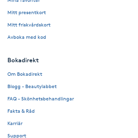
Mina favoriter
Mitt presentkort
Gua Sha-massage
H
Mitt friskvårdskort
Avboka med kod
Hatha Yoga
Headspa
Bokadirekt
Healing
Om Bokadirekt
Blogg - Beautylabbet
Herrklippning
FAQ - Skönhetsbehandlingar
HIFU
Fakta & Råd
Karriär
Hollywood Peel
Support