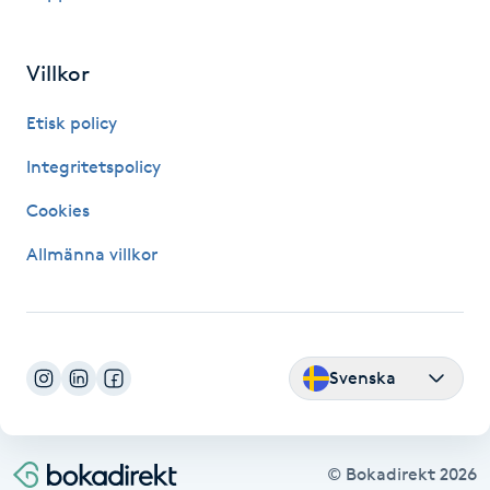
Hot Stone Massage
Villkor
Hot yoga
Etisk policy
Hudföryngring
Integritetspolicy
Huduppstramning
Cookies
Allmänna villkor
Hudvård
Hyaluronsyra
Svenska
Hyperhidros
Hypnos
© Bokadirekt
2026