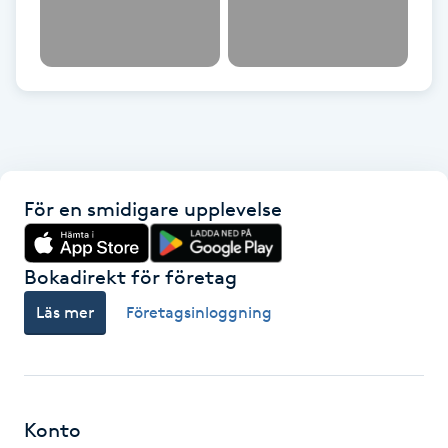
Kinesiologi
Kinesisk medicin
Kiropraktik
Klangmassage
För en smidigare upplevelse
Klippning
Bokadirekt för företag
Klippning & Slingor
Läs mer
Företagsinloggning
Klippning ungdom
Koppningsmassage
Konto