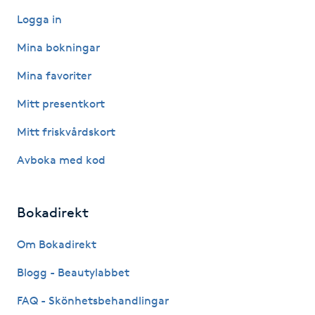
Logga in
Kosmetisk tatuering
Mina bokningar
Kostrådgivning
Mina favoriter
Kroppsinpackning
Mitt presentkort
Mitt friskvårdskort
Kroppspeeling
Avboka med kod
Käkledsbehandling
Bokadirekt
Kärlbehandling
L
Om Bokadirekt
Blogg - Beautylabbet
Laserbehandling
FAQ - Skönhetsbehandlingar
Lashlift Keratin