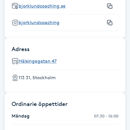
Föning
bjorklundcoaching.se
G
bjorklundcoaching
Gel naglar
Gelenaglar
Adress
Hälsingegatan 47
Gellack
Gellack med förstärkning
113 31, Stockholm
Gravidmassage
Ordinarie öppettider
Gravidyoga
Måndag
07:30 - 16:00
Gruppträning