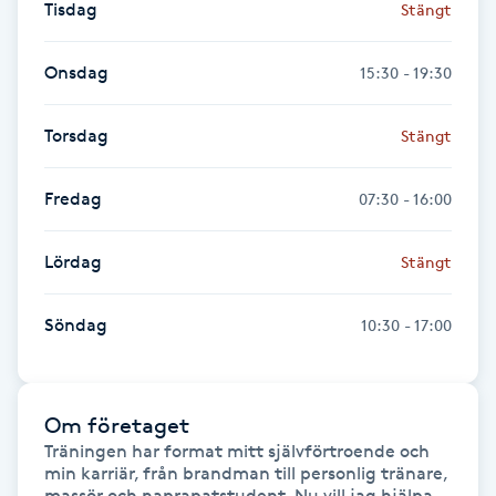
Tisdag
Stängt
Gua Sha-massage
Onsdag
15:30 - 19:30
H
Torsdag
Stängt
Hatha Yoga
Fredag
Headspa
07:30 - 16:00
Healing
Lördag
Stängt
Herrklippning
Söndag
10:30 - 17:00
HIFU
Om företaget
Hollywood Peel
Träningen har format mitt självförtroende och 
min karriär, från brandman till personlig tränare, 
massör och naprapatstudent. Nu vill jag hjälpa 