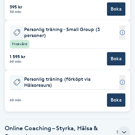
395 kr
Boka
Brynformning
30 min
Brynfärgning
Personlig träning – Small Group (3
personer)
Friskvård
Brynplockning
1 595 kr
Boka
Bröllopsuppsättning
60 min
C
Personlig träning (förköpt via
Hälsoresurs)
Celluliter
Boka
60 min
Coachning
Color correction
Online Coaching – Styrka, Hälsa &
1