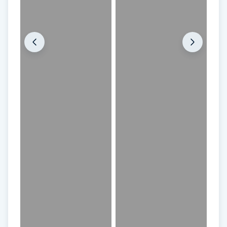
IPL hårborttagning
IR-massage
J
Japansk massage
K
K18
Katun fransar
Kemisk peeling
Keratinbehandling