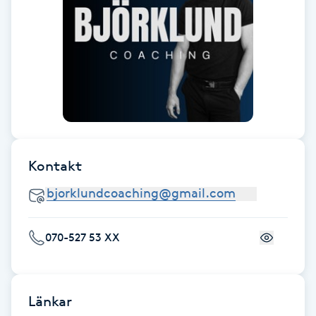
Fransk manikyr
Fransrengöring
Frekvensterapi
Friskvård
Kontakt
Friskvårdsmassage
Frisör
070-527 53 XX
Funktionsanalys
Färgning
Länkar