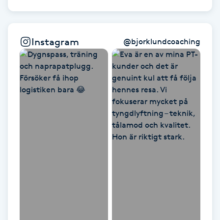
Hårborttagning
Hårbottenbehandling
Instagram
@
bjorklundcoaching
Hårförlängning
Hårvård
Hälsa
Hälsprickor
I
Idrottsmassage
IPL