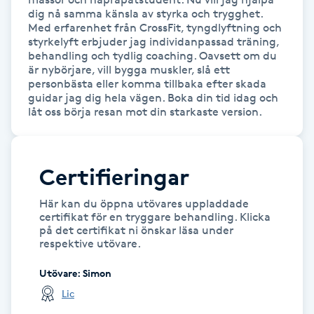
Hot Stone Massage
dig nå samma känsla av styrka och trygghet. 

Med erfarenhet från CrossFit, tyngdlyftning och 
styrkelyft erbjuder jag individanpassad träning, 
Hot yoga
behandling och tydlig coaching. Oavsett om du 
är nybörjare, vill bygga muskler, slå ett 
personbästa eller komma tillbaka efter skada 
Hudföryngring
guidar jag dig hela vägen. Boka din tid idag och 
låt oss börja resan mot din starkaste version.
Huduppstramning
Hudvård
Certifieringar
Här kan du öppna utövares uppladdade
Hyaluronsyra
certifikat för en tryggare behandling. Klicka
på det certifikat ni önskar läsa under
respektive utövare.
Hyperhidros
Utövare
:
Simon
Hypnos
Lic