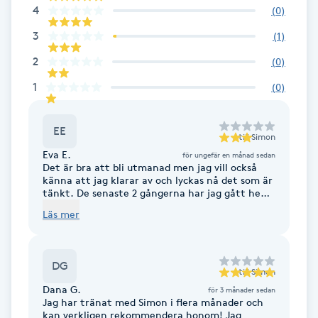
4
(
0
)
F
3
(
1
)
Face framing
2
(
0
)
1
(
0
)
Faceliftmassage
EE
Fet hårbotten
till
Simon
Eva E.
för ungefär en månad sedan
Det är bra att bli utmanad men jag vill också
Fettreducering
känna att jag klarar av och lyckas nå det som är
tänkt. De senaste 2 gångerna har jag gått hem
och känt mig dålig.
Fibromassage
Läs mer
Fillers
DG
till
Simon
Dana G.
för 3 månader sedan
Fotmassage
Jag har tränat med Simon i flera månader och
kan verkligen rekommendera honom! Jag