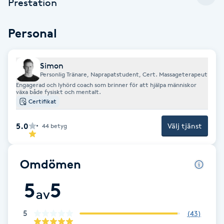
Prestation
Cryoterapi
D
Personal
Damklippning
Simon
Dermapen
Personlig Tränare, Naprapatstudent, Cert. Massageterapeut
Engagerad och lyhörd coach som brinner för att hjälpa människor
växa både fysiskt och mentalt.
Diamantslipning
Certifikat
E
5.0
Välj tjänst
44
betyg
Enzympeeling
Omdömen
Extensions
5
5
av
Extensions borttagning
5
(
43
)
Eyeliner-tatuering