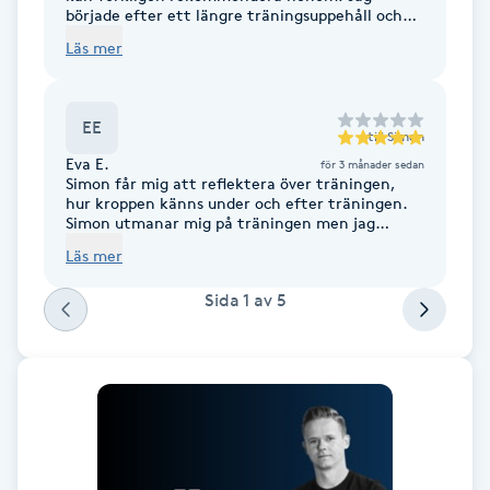
började efter ett längre träningsuppehåll och
Fotsvamp
tyckte att det var svårt att hitta motivation till
Läs mer
regelbunden träning. Med Simons genuina
engagemang blev träningen av och jag kan nu
Fotvård
se resultatet av den. Jättenöjd!
EE
till
Simon
Fransar
Eva E.
för 3 månader sedan
Simon får mig att reflektera över träningen,
hur kroppen känns under och efter träningen.
Fransborttagning
Simon utmanar mig på träningen men jag
måste själv hitta balansen mellan träning och
Läs mer
återhämtning. Vilket inte är så lätt med
Fransfärgning
heltidsjobb och jobbpendling. Då är det bra att
Sida
1
av
5
ha Simon som bollplank!
Fransförlängning
Fransförlängning Megavolym
Fransförlängning Volym