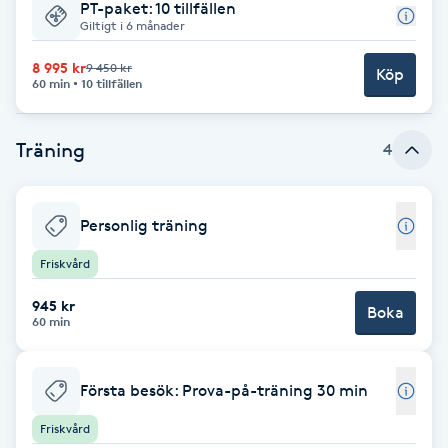
PT-paket: 10 tillfällen
Giltigt i 6 månader
Babylights
8 995 kr
9 450 kr
Köp
60 min
10 tillfällen
Balayage
Träning
Bambumassage
4
Barber
Personlig träning
Barnklippning
Friskvård
945 kr
Boka
BIAB
60 min
Blowout
Första besök: Prova-på-träning 30 min
Bottenfärg
Friskvård