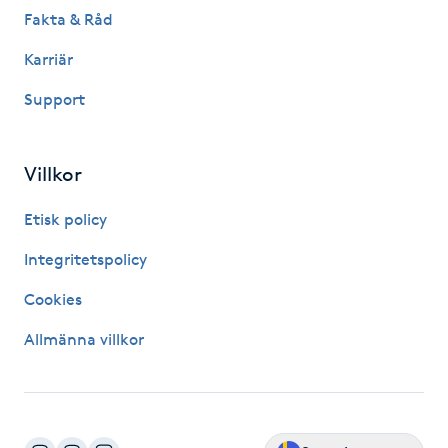
Fakta & Råd
LED-ljusterapi
Karriär
Support
Liktornar
LPG
Villkor
Etisk policy
LPG-behandling
Integritetspolicy
LPG-massage
Cookies
Luggklippning
Allmänna villkor
Lymfmassage
Läpptatuering