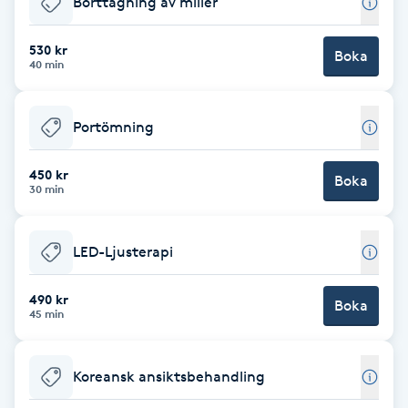
Borttagning av milier
Brynformning
530 kr
Boka
40 min
Brynfärgning
Portömning
Brynplockning
450 kr
Boka
Bröllopsuppsättning
30 min
C
LED-Ljusterapi
Celluliter
490 kr
Boka
Coachning
45 min
Color correction
Koreansk ansiktsbehandling