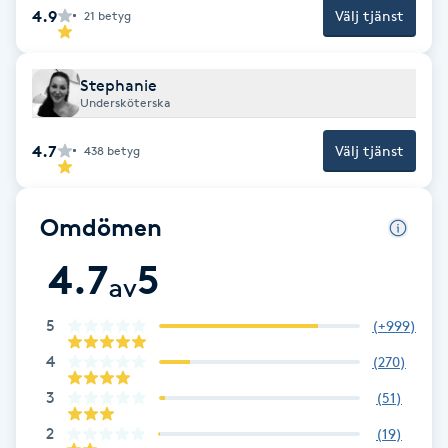
4.9
Välj tjänst
21
betyg
IPL hårborttagning
Stephanie
IR-massage
Undersköterska
J
4.7
Välj tjänst
438
betyg
Japansk massage
K
Omdömen
K18
4.7
5
av
Katun fransar
5
(
+999
)
4
(
270
)
Kemisk peeling
3
(
51
)
Keratinbehandling
2
(
19
)