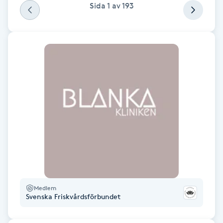
Sida
1
av
193
Kosmetisk tatuering
Kostrådgivning
Kroppsinpackning
Kroppspeeling
Käkledsbehandling
Kärlbehandling
L
Medlem
Laserbehandling
Svenska Friskvårdsförbundet
Lashlift Keratin