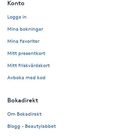
Konto
Nagelförlängning gelé
Logga in
Mina bokningar
Nagelförlängning glasfiber
Mina favoriter
Nagelförlängning silke
Mitt presentkort
Nagelförstärkning
Mitt friskvårdskort
Avboka med kod
Nagelklippning
Nagelsvamp
Bokadirekt
Om Bokadirekt
Nageltrång
Blogg - Beautylabbet
Nagelvård