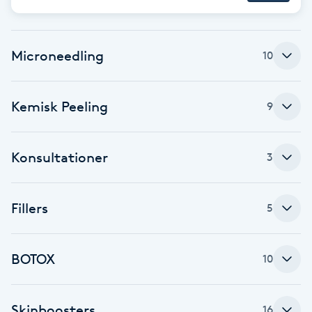
Fransk manikyr
Fransrengöring
Microneedling
10
Frekvensterapi
Kemisk Peeling
9
Friskvård
Konsultationer
3
Friskvårdsmassage
Fillers
5
Frisör
Funktionsanalys
BOTOX
10
Färgning
Skinboosters
16