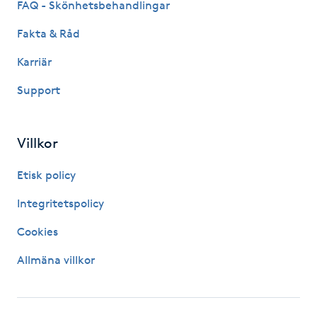
FAQ - Skönhetsbehandlingar
Naglar borttagning
Fakta & Råd
Karriär
Naglar reparation
Support
Naprapati
Villkor
Navelpiercing
Etisk policy
NBE-massage
Integritetspolicy
Ny frisyr
Cookies
O
Allmäna villkor
Olaplex