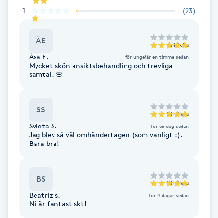
1
(
23
)
Kinesiologi
ÅE
Kinesisk medicin
till
Julia
Åsa E.
för ungefär en timme sedan
Mycket skön ansiktsbehandling och trevliga
Kiropraktik
samtal. 🌸
Klangmassage
SS
till
Clara
Klippning
Svieta S.
för en dag sedan
Jag blev så väl omhändertagen (som vanligt :).
Bara bra!
Klippning & Slingor
Klippning ungdom
BS
till
Clara
Beatriz s.
för 4 dagar sedan
Ni är fantastiskt!
Koppningsmassage