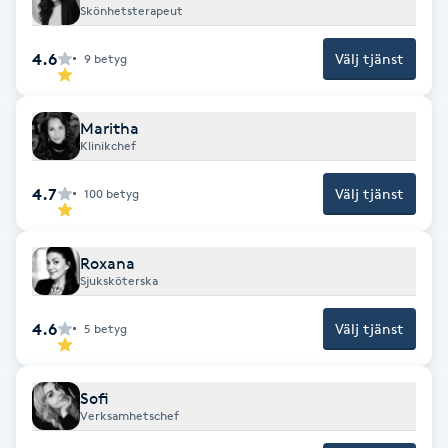
Hårborttagning
Skönhetsterapeut
4.6
Välj tjänst
9
betyg
Hårbottenbehandling
Hårförlängning
Maritha
Klinikchef
Hårvård
4.7
Välj tjänst
100
betyg
Hälsa
Roxana
Sjuksköterska
Hälsprickor
I
4.6
Välj tjänst
5
betyg
Idrottsmassage
Sofi
Verksamhetschef
IPL