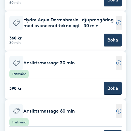
50 min
F
Hydra Aqua Dermabrasio – djuprengöring
Face framing
med avancerad teknologi - 30 min
360 kr
Faceliftmassage
Boka
30 min
Fet hårbotten
Ansiktsmassage 30 min
Fettreducering
Friskvård
Fibromassage
Boka
390 kr
Fillers
Ansiktsmassage 60 min
Fotmassage
Friskvård