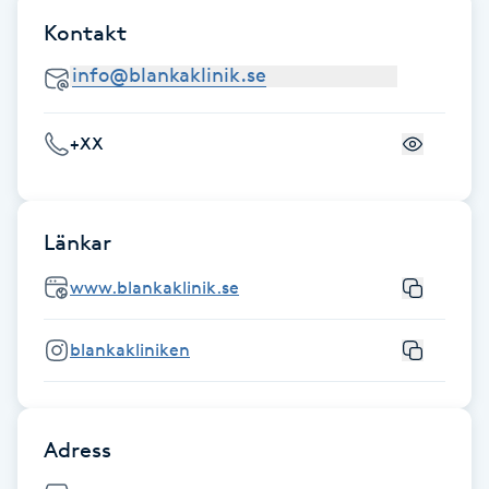
Kontakt
LED-ljusterapi
Liktornar
+XX
LPG
Länkar
LPG-behandling
www.blankaklinik.se
LPG-massage
blankakliniken
Luggklippning
Lymfmassage
Adress
Läpptatuering