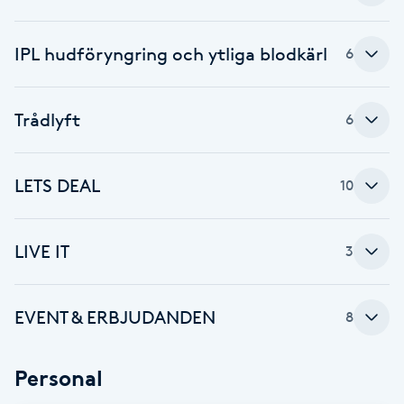
Gua Sha-massage
IPL hudföryngring och ytliga blodkärl
6
H
Hatha Yoga
Trådlyft
6
Headspa
LETS DEAL
10
Healing
LIVE IT
3
Herrklippning
HIFU
EVENT & ERBJUDANDEN
8
Hollywood Peel
Personal