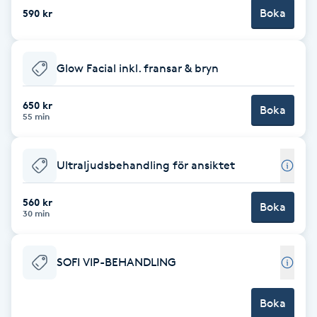
Boka
590 kr
Fotsvamp
Fotvård
Glow Facial inkl. fransar & bryn
Fransar
650 kr
Boka
55 min
Fransborttagning
Ultraljudsbehandling för ansiktet
Fransfärgning
560 kr
Boka
Fransförlängning
30 min
Fransförlängning Megavolym
SOFI VIP-BEHANDLING
Fransförlängning Volym
Boka