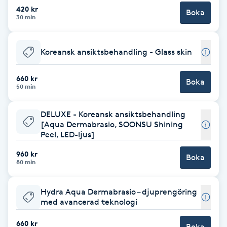
Cryoterapi
420 kr
Boka
30 min
D
Damklippning
Koreansk ansiktsbehandling - Glass skin
Dermapen
660 kr
Boka
50 min
Diamantslipning
DELUXE - Koreansk ansiktsbehandling
E
[Aqua Dermabrasio, SOONSU Shining
Peel, LED-ljus]
Enzympeeling
960 kr
Boka
80 min
Extensions
Hydra Aqua Dermabrasio – djuprengöring
Extensions borttagning
med avancerad teknologi
660 kr
Eyeliner-tatuering
Boka