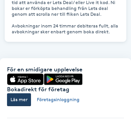
tid att använda er Lets Deal/ eller Live it kod. Ni 
Megavolymfransar
bokar er förköpta behandling från Lets deal 
genom att scrolla ner till fliken Lets Deal. 

Melasma
Avbokningar inom 24 timmar debiteras fullt, alla 
Mesoterapi
MicroPen
För en smidigare upplevelse
Microshading
Mixfransar
Bokadirekt för företag
N
Läs mer
Företagsinloggning
Nagelförlängning
Nagelförlängning akryl