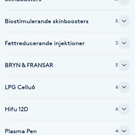
Föning
G
Biostimulerande skinboosters
5
Gel naglar
Fettreducerande injektioner
3
Gelenaglar
Gellack
BRYN & FRANSAR
5
Gellack med förstärkning
LPG Cellu6
6
Gravidmassage
Hifu 12D
6
Gravidyoga
Plasma Pen
4
Gruppträning