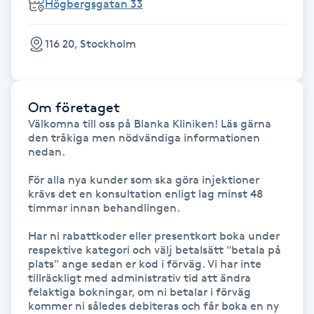
Högbergsgatan 33
M
116 20, Stockholm
Makeup
Manikyr & Pedikyr
Om företaget
Välkomna till oss på Blanka Kliniken! Läs gärna 
Massage
den tråkiga men nödvändiga informationen 
nedan. 

Medial vägledning
För alla nya kunder som ska göra injektioner 
krävs det en konsultation enligt lag minst 48 
timmar innan behandlingen. 

Medicinsk massage
Har ni rabattkoder eller presentkort boka under 
Meditation
respektive kategori och välj betalsätt "betala på 
plats" ange sedan er kod i förväg. Vi har inte 
tillräckligt med administrativ tid att ändra 
Medium
felaktiga bokningar, om ni betalar i förväg 
kommer ni således debiteras och får boka en ny 