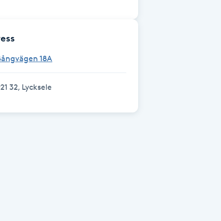
ess
Bångvägen 18A
21 32, Lycksele