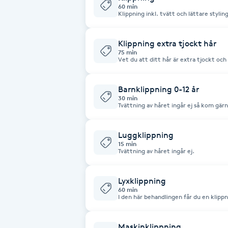
60 min
Klippning inkl. tvätt och lättare styling
Brynformning
Klippning extra tjockt hår
Brynfärgning
75 min
Vet du att ditt hår är extra tjockt och
tjänst! Inkl. tvätt och lättare styling
Brynplockning
Barnklippning 0-12 år
30 min
Tvättning av håret ingår ej så kom gär
Bröllopsuppsättning
hår eller önskar en avancerad klippning
C
Luggklippning
15 min
Celluliter
Tvättning av håret ingår ej.
Coachning
Lyxklippning
60 min
I den här behandlingen får du en klipp
exfolierar hårbotten och rengör på dj
Color correction
Fusio-dose som är en intesivvårdsinpac
och vårdande för dina längder!
Maskinklippning