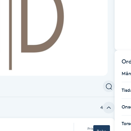
Ord
Mån
Tisd
Ons
4
Tor
Pris