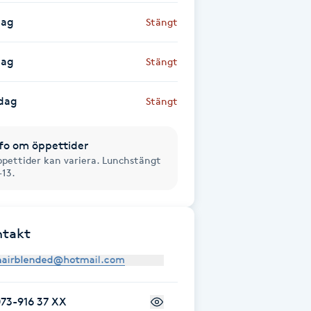
dag
Stängt
dag
Stängt
dag
Stängt
fo om öppettider
pettider kan variera. Lunchstängt
-13.
ntakt
73-916 37 XX