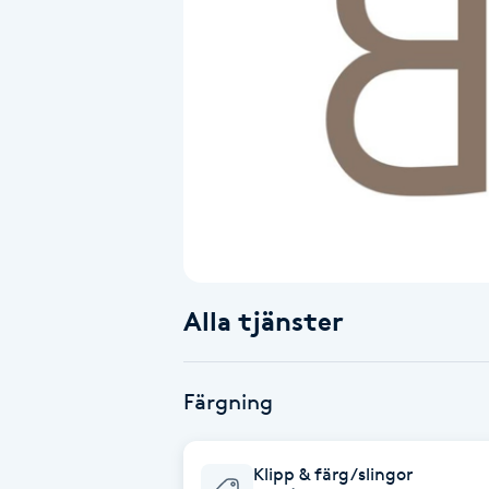
Alternativmedicin
Andningsmassage
Ansiktslyft utan kirurgi
Aromamassage
Ashtanga Yoga
Alla tjänster
Ayurveda
Ayurvedisk Massage
Färgning
Ansiktsbehandling djuprengörande
Klipp & färg/slingor
B