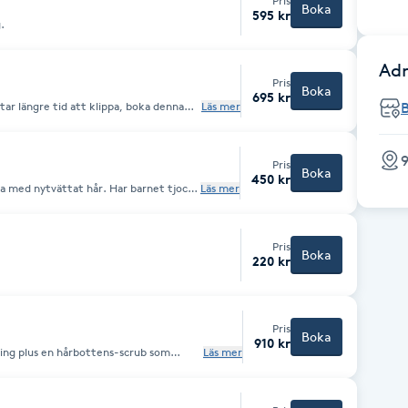
Pris
Boka
595 kr
.
Adr
Pris
Boka
695 kr
 tar längre tid att klippa, boka denna
Läs mer
9
Pris
Boka
450 kr
na med nytvättat hår. Har barnet tjockt
Läs mer
 bokar du en "vanlig" klippning.
Pris
Boka
220 kr
Pris
Boka
910 kr
ning plus en hårbottens-scrub som
Läs mer
upet. Behandlingen avslutas med en
kning. En lyxig behandling för hårbotten