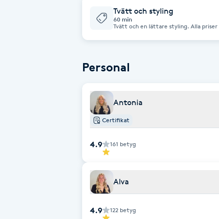
Tvätt och styling
Fotsvamp
60 min
Tvätt och en lättare styling. Alla priser är från priser, tar behandlingen längre
tid så kommer ett pristillägg.
Fotvård
Personal
Fransar
Fransborttagning
Antonia
Certifikat
Fransfärgning
4.9
161
betyg
Fransförlängning
Fransförlängning Megavolym
Alva
Fransförlängning Volym
4.9
122
betyg