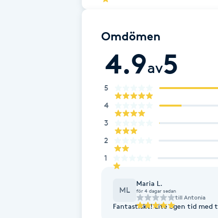
Fransk manikyr
Omdömen
Fransrengöring
4.9
5
av
Frekvensterapi
5
Friskvård
4
Friskvårdsmassage
3
2
Frisör
1
Funktionsanalys
Maria L.
ML
för 4 dagar sedan
till
Antonia
Färgning
Fantastiskt! Lite egen tid med 