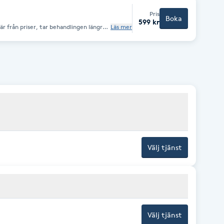
Pris
Boka
599 kr
Läs mer
Välj tjänst
Välj tjänst