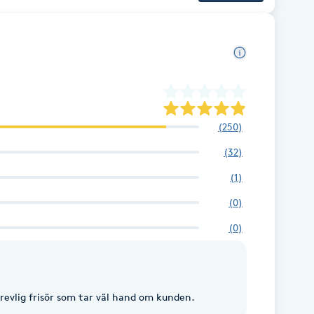
(
250
)
(
32
)
(
1
)
(
0
)
(
0
)
trevlig frisör som tar väl hand om kunden.