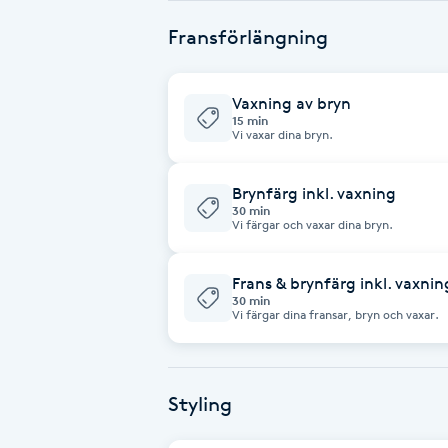
Eyeliner-tatuering
Fransförlängning
F
Face framing
Vaxning av bryn
15 min
Vi vaxar dina bryn.
Faceliftmassage
Brynfärg inkl. vaxning
Fet hårbotten
30 min
Vi färgar och vaxar dina bryn.
Fettreducering
Frans & brynfärg inkl. vaxnin
30 min
Fibromassage
Vi färgar dina fransar, bryn och vaxar.
Fillers
Styling
Fotmassage