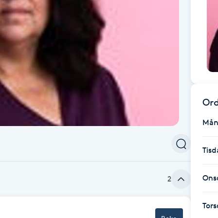
Ord
Mån
Tisd
Ons
2
Tor