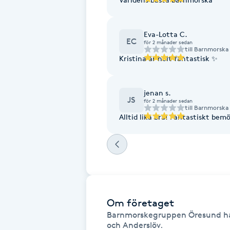
Eyeliner-tatuering
F
Eva-Lotta C.
EC
Face framing
för 2 månader sedan
till
Barnmorska 
Kristina är helt fantastisk ✨️
Faceliftmassage
jenan s.
JS
Fet hårbotten
för 2 månader sedan
till
Barnmorska 
Alltid lika bra! Fantastiskt be
Fettreducering
Fibromassage
Fillers
Om företaget
Barnmorskegruppen Öresund har 
Fotmassage
och Anderslöv.
