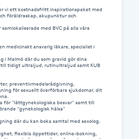
vi ett kostnadsfritt inspirationspaket med 
och föräldraskap, akupunktur och 
r samlokaliserade med BVC på alla våra 
 medicinskt ansvarig läkare, specialist i 
g i Malmö där du som gravid gör dina 
till tidigt ultraljud, rutinultraljud samt KUB 
ster, preventivmedelsrådgivning, 
ing för sexuellt överförbara sjukdomar, dit 
na.

 för "lättgynekologiska besvar" samt till 
örande "gynekologisk hälsa"

gning där du kan boka samtal med sexolog.

ghet, flexibla öppettider, online-bokning, 