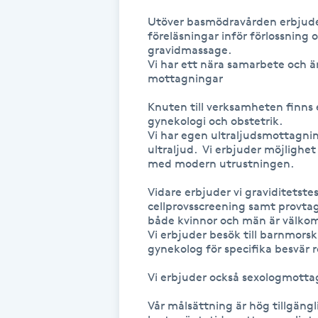
Fotsvamp
Utöver basmödravården erbjuder 
föreläsningar inför förlossning 
gravidmassage. 

Fotvård
Vi har ett nära samarbete och ä
mottagningar 

Fransar
Knuten till verksamheten finns en
gynekologi och obstetrik. 

Vi har egen ultraljudsmottagnin
Fransborttagning
ultraljud.  Vi erbjuder möjlighet 
med modern utrustningen.

Fransfärgning
Vidare erbjuder vi graviditetste
cellprovsscreening samt provtagn
Fransförlängning
både kvinnor och män är välkom
Vi erbjuder besök till barnmorska
gynekolog för specifika besvär r
Fransförlängning Megavolym
Vi erbjuder också sexologmotta
Fransförlängning Volym
Vår målsättning är hög tillgängli