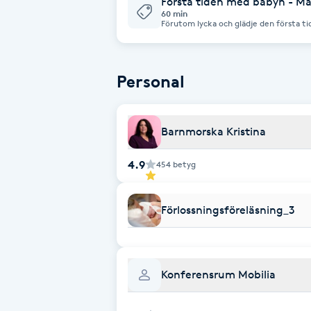
Första tiden med babyn - Ma
60 min
Förutom lycka och glädje den första t
Brynformning
en naturlig oro. Många har frågor run
det kan vara bra att förbereda sig red
sjuksköterskan delar med sig av sina k
om det första tiden med barnet. Kurslängd: 1 timme Föreläsare: BVC-
Brynfärgning
sjuksköterska Kursinnehåll: - Sömn och dygnsrytm hos det nyfödda barnet -
Personal
Guide till blöjbyte och bad - Barnets 
- Var ska barnet sova? - Kiss å bajs - 
Brynplockning
Barnmorska Kristina
Bröllopsuppsättning
4.9
454
betyg
C
Celluliter
Förlossningsföreläsning_3
Coachning
Konferensrum Mobilia
Color correction