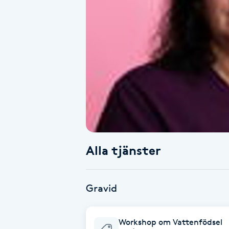
Alternativmedicin
Andningsmassage
Ansiktslyft utan kirurgi
Aromamassage
Ashtanga Yoga
Alla tjänster
Ayurveda
Ayurvedisk Massage
Gravid
Ansiktsbehandling djuprengörande
Workshop om Vattenfödsel
B