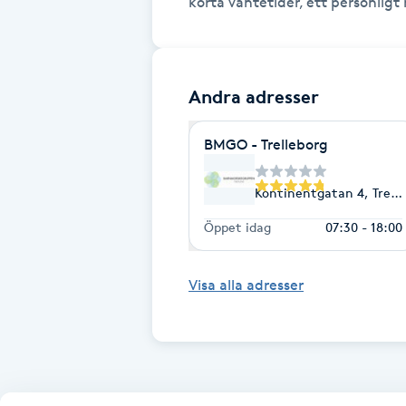
Fransk manikyr
Fransrengöring
Andra adresser
Frekvensterapi
BMGO - Trelleborg
Friskvård
Kontinentgatan 4, Trell
Öppet idag
07:30 - 18:00
Friskvårdsmassage
Frisör
Visa alla adresser
Funktionsanalys
Färgning