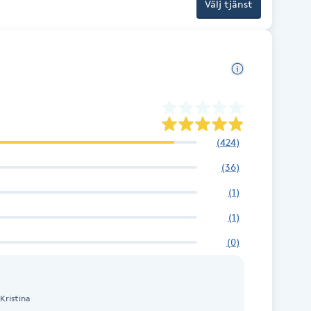
Välj tjänst
(
424
)
(
36
)
(
1
)
(
1
)
(
0
)
Kristina