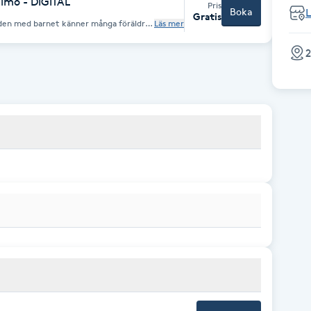
lmö - DIGITAL
Pris
Boka
Gratis
iden med barnet känner många föräldrar
Läs mer
t mat, sömn, närhet och barnets hud och
an under graviditeten. BVC
2
unskaper och ger information och tips
behov av närhet. - Varför gråter barnet?
Anknytningen - Mat