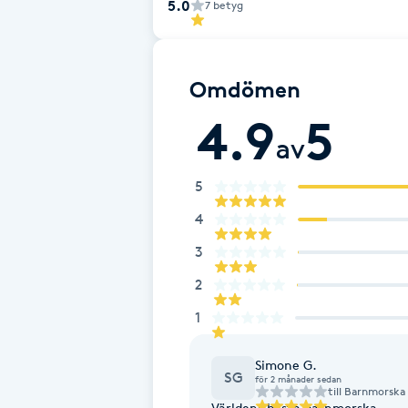
5.0
7
betyg
Cryoterapi
D
Damklippning
Omdömen
4.9
5
Dermapen
av
Diamantslipning
5
E
4
3
Enzympeeling
2
Extensions
1
Extensions borttagning
Simone G.
SG
för 2 månader sedan
till
Barnmorska 
Världens bästa barnmorska