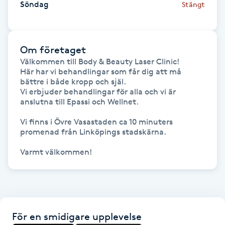
Söndag
Stängt
Hårborttagning
Hårbottenbehandling
Om företaget
Välkommen till Body & Beauty Laser Clinic!

Hårförlängning
Här har vi behandlingar som får dig att må 
bättre i både kropp och själ.

Hårvård
Vi erbjuder behandlingar för alla och vi är 
anslutna till Epassi och Wellnet.

Hälsa
Vi finns i Övre Vasastaden ca 10 minuters 
promenad från Linköpings stadskärna.

Hälsprickor
Varmt välkommen!
I
Idrottsmassage
IPL
För en smidigare upplevelse