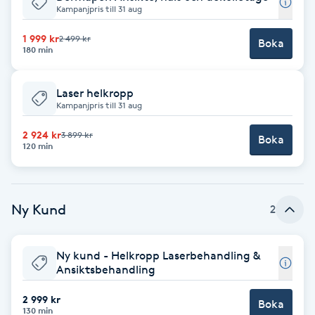
Kampanjpris till 31 aug
Brynformning
1 999 kr
2 499 kr
Boka
180 min
Brynfärgning
Laser helkropp
Brynplockning
Kampanjpris till 31 aug
2 924 kr
3 899 kr
Boka
Bröllopsuppsättning
120 min
C
Celluliter
Ny Kund
2
Coachning
Ny kund - Helkropp Laserbehandling &
Ansiktsbehandling
Color correction
2 999 kr
Boka
130 min