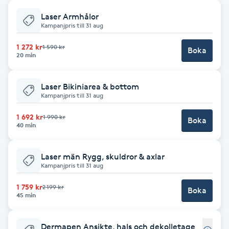
Laser Armhålor
Babylights
Kampanjpris till 31 aug
Balayage
1 272 kr
1 590 kr
Boka
20 min
Bambumassage
Laser Bikiniarea & bottom
Kampanjpris till 31 aug
Barber
1 692 kr
1 990 kr
Boka
40 min
Barnklippning
Laser män Rygg, skuldror & axlar
BIAB
Kampanjpris till 31 aug
1 759 kr
2 199 kr
Blowout
Boka
45 min
Bottenfärg
Dermapen Ansikte, hals och dekolletage