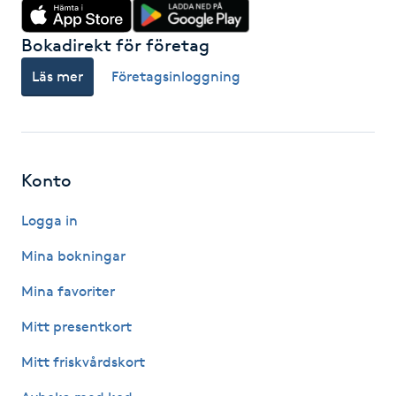
IPL hårborttagning
Bokadirekt för företag
Läs mer
Företagsinloggning
IR-massage
J
Japansk massage
Konto
K
Logga in
K18
Mina bokningar
Katun fransar
Mina favoriter
Kemisk peeling
Mitt presentkort
Mitt friskvårdskort
Keratinbehandling