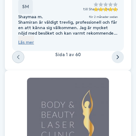
Föning
SM
till
Shamiran Behnan
G
Shaymaa m.
för 2 månader sedan
Shamiran är väldigt trevlig, professionell och får
en att känna sig välkommen. Jag är mycket
Gel naglar
nöjd med besöket och kan varmt rekommendera
henne. Tack för ett fint bemötande!
Läs mer
Gelenaglar
Sida
1
av
60
Gellack
Gellack med förstärkning
Gravidmassage
Gravidyoga
Gruppträning