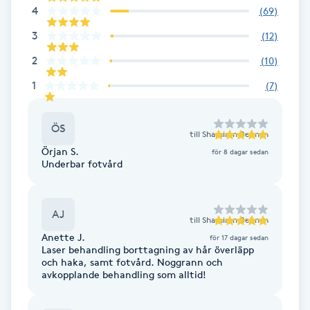
4
(
69
)
Fransk manikyr
3
(
12
)
Fransrengöring
2
(
10
)
1
(
7
)
Frekvensterapi
ÖS
Friskvård
till
Shamiran Behnan
Örjan S.
för 8 dagar sedan
Underbar fotvård
Friskvårdsmassage
Frisör
AJ
till
Shamiran Behnan
Anette J.
för 17 dagar sedan
Funktionsanalys
Laser behandling borttagning av hår överläpp
och haka, samt fotvård. Noggrann och
avkopplande behandling som alltid!
Färgning