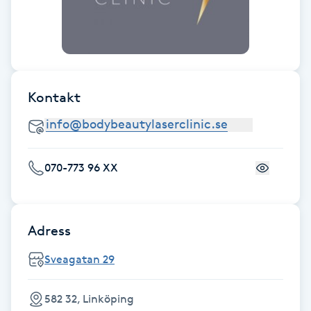
Gua Sha-massage
H
Hatha Yoga
Kontakt
Headspa
Healing
070-773 96 XX
Herrklippning
Adress
HIFU
Sveagatan 29
Hollywood Peel
582 32, Linköping