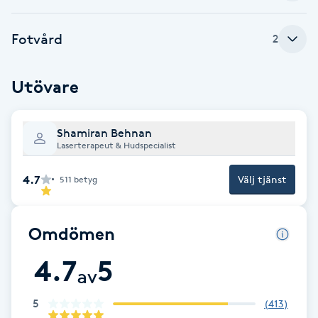
Fotsvamp
Fotvård
2
Fotvård
Utövare
Fransar
Shamiran Behnan
Fransborttagning
Laserterapeut & Hudspecialist
Fransfärgning
4.7
Välj tjänst
511
betyg
Fransförlängning
Omdömen
Fransförlängning Megavolym
4.7
5
av
Fransförlängning Volym
5
(
413
)