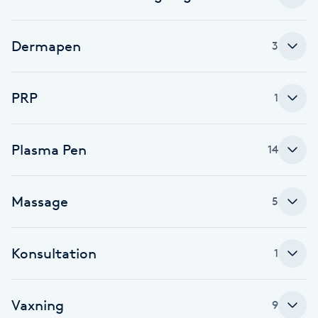
F
Dermapen
3
Face framing
Faceliftmassage
PRP
1
Fet hårbotten
Plasma Pen
14
Fettreducering
Massage
5
Fibromassage
Konsultation
Fillers
1
Fotmassage
Vaxning
9