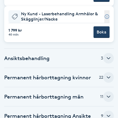
Cryoterapi
D
Ny Kund - Laserbehandling Armhålor &
Skägglinjer/Nacke
Damklippning
1 799 kr
Boka
40 min
Dermapen
Diamantslipning
Ansiktsbehandling
3
E
Enzympeeling
Permanent hårborttagning kvinnor
22
Extensions
Permanent hårborttagning män
11
Extensions borttagning
Permanent hårborttagning Ansikte
9
Eyeliner-tatuering