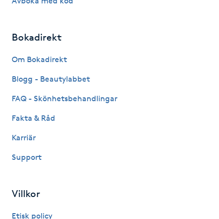
Avboka med kod
Kinesiologi
Bokadirekt
Kinesisk medicin
Om Bokadirekt
Kiropraktik
Blogg - Beautylabbet
Klangmassage
FAQ - Skönhetsbehandlingar
Fakta & Råd
Klippning
Karriär
Klippning & Slingor
Support
Klippning ungdom
Villkor
Koppningsmassage
Etisk policy