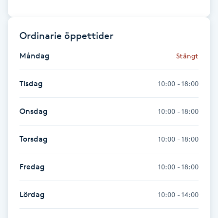
Hot Stone Massage
Hot yoga
Ordinarie öppettider
Måndag
Stängt
Hudföryngring
Tisdag
10:00 - 18:00
Huduppstramning
Onsdag
10:00 - 18:00
Hudvård
Torsdag
10:00 - 18:00
Hyaluronsyra
Fredag
10:00 - 18:00
Hyperhidros
Lördag
10:00 - 14:00
Hypnos