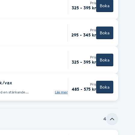
Pris
Boka
325 - 395 kr
Pris
Boka
295 - 345 kr
Pris
Boka
325 - 395 kr
ck/vax
Pris
Boka
485 - 575 kr
ed en stärkande
Läs mer
om en laminering av den egna
ättre. Det vårdar och stärker
ch gör fransarna 2-3% längre.
 för ytterligare effekt.
 på 24 timmar.
4