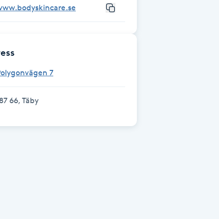
www.bodyskincare.se
ess
Polygonvägen 7
87 66, Täby