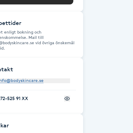
ettider
t enligt bokning och
enskommelse. Mail till
@bodyskincare.se vid övriga önskemål
id.
ntakt
72-525 91 XX
kar