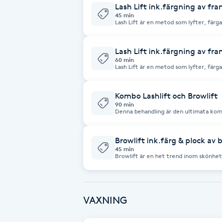
Eyeliner-tatuering
Lash Lift ink.färgning av fra
45 min
F
Lash Lift är en metod som lyfter, färga
ögonfransar. Dina egna fransar framhä
kvarstår i 6-8 veckor. Eftervård: - Inget vatten på fransarna på 24
Face framing
timmar. - Ingen mascara eller makeup
behandlingen ingår färgning av fransar
Lash Lift ink.färgning av fra
60 min
Lash Lift är en metod som lyfter, färga
Faceliftmassage
ögonfransar. Dina egna fransar framhä
kvarstår i 6-8 veckor. Eftervård: - Inget vatten på fransarna på 24
timmar. - Ingen mascara eller makeup
behandlingen ingår färgning av fransar 
Kombo Lashlift och Browlift
Fet hårbotten
brynen.
90 min
Denna behandling är den ultimata kom
både LashLift och BrowLift på samma be
Fettreducering
brynfärg ink formning av bryn ingår.
Browlift ink.färg & plock av 
45 min
Fibromassage
Browlift är en het trend inom skönhets
ögonbryn. En perfekt behandling för d
fylligare bryn. Den här behandlingen passa dig som har svårstylade bryn
tex. neråtväxande, ostyriga eller tunna
Fillers
enkelt vill ha perfekt stylade bryn varje morgon. Hål
veckor. I varje behandling färg och pl
VAXNING
Fotmassage