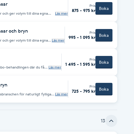
nsar
Pris
Boka
875 - 975 kr
r och ger volym till dina egna
Läs mer
vs naturligt och effekten
-remover på 48 timmar. I
.
nsar och bryn
Pris
Boka
995 - 1 095 kr
r och ger volym till dina egna
Läs mer
vs naturligt och effekten
-remover på 48 timmar. I
och bryn inklusive plock/vax av
Pris
Boka
1 495 - 1 595 kr
bo-behandlingen där du får
Läs mer
handlingstillfälle. Frans &
bryn
Pris
Boka
725 - 795 kr
branschen för naturligt fylligare
Läs mer
ig som önskar tjockare och
 bryn. Eller för dig som helt
lbart i ca 6-8
ock/vax om man önskar.
13