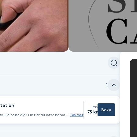
1
tation
Pris
Boka
75 kr
kulle passa dig? Eller är du intresserad av
Läs mer
mma innan för att gå igenom dina
 en behandlingsplan. Då ska du boka
 hudanalys och utifrån det