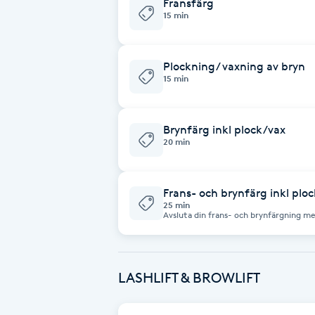
Fransfärg
Cryoterapi
15 min
D
Damklippning
Plockning/ vaxning av bryn
15 min
Dermapen
Brynfärg inkl plock/vax
20 min
Diamantslipning
E
Frans- och brynfärg inkl plo
Enzympeeling
25 min
Avsluta din frans- och brynfärgning m
keratinbehandling. Keratinet verkar s
fransen, vilket gör att färgen håller b
Extensions
med hjälp av vitaminer och mineraler o
Det går även att köpa med keratin hem
Eftervård: - Inget vatten på fransarna
LASHLIFT & BROWLIFT
Extensions borttagning