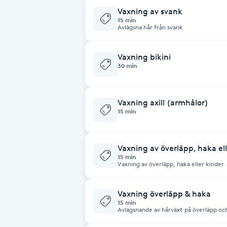
Vaxning av svank
Fotsvamp
15 min
Avlägsna hår från svank
Fotvård
Vaxning bikini
30 min
Fransar
Fransborttagning
Vaxning axill (armhålor)
15 min
Fransfärgning
Vaxning av överläpp, haka ell
Fransförlängning
15 min
Vaxning av överläpp, haka eller kinder
Fransförlängning Megavolym
Vaxning överläpp & haka
15 min
Avlägsnande av hårväxt på överläpp oc
Fransförlängning Volym