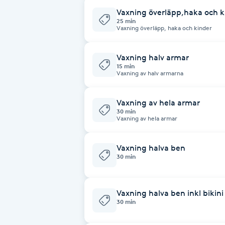
Vaxning överläpp,haka och k
Fransk manikyr
25 min
Vaxning överläpp, haka och kinder
Fransrengöring
Vaxning halv armar
15 min
Frekvensterapi
Vaxning av halv armarna
Friskvård
Vaxning av hela armar
30 min
Vaxning av hela armar
Friskvårdsmassage
Vaxning halva ben
Frisör
30 min
Funktionsanalys
Vaxning halva ben inkl bikini
30 min
Färgning