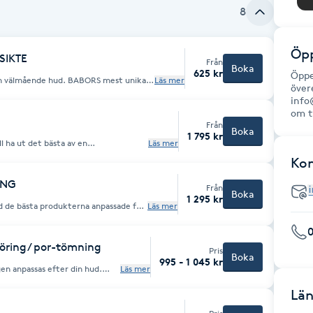
8
Öpp
SIKTE
Från
Boka
625 kr
Öppe
 en välmående hud. BABORS mest unika
Läs mer
över
den en superboost av fukt.
 djupt återfuktad. Passar alla hudtyper.
info
om t
Från
Boka
1 795 kr
ll ha ut det bästa av en
Läs mer
g ink formning ingår samt en
Ko
rlig ansikts, skalp- och nackmassage
ING
Från
andinpackning.
Boka
1 295 kr
d de bästa produkterna anpassade för
Läs mer
 vid behov. Därefter en härlig
0
siktsmask. Behandlingen avslutas med
öring/ por-tömning
Pris
Boka
995 - 1 045 kr
en anpassas efter din hud.
Läs mer
utande mask ingår. Om du
t bokar du denna behandling
Län