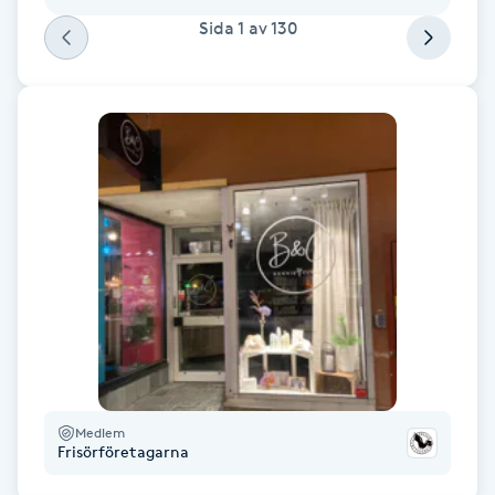
Föning
Sida
1
av
130
G
Gel naglar
Gelenaglar
Gellack
Gellack med förstärkning
Gravidmassage
Gravidyoga
Medlem
Frisörföretagarna
Gruppträning