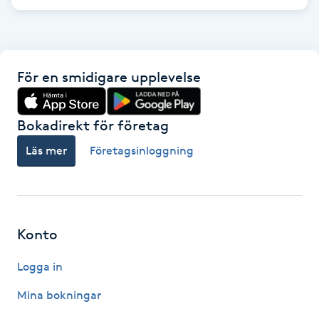
Kinesiologi
Kinesisk medicin
För en smidigare upplevelse
Kiropraktik
Bokadirekt för företag
Klangmassage
Läs mer
Företagsinloggning
Klippning
Klippning & Slingor
Konto
Klippning ungdom
Logga in
Mina bokningar
Koppningsmassage