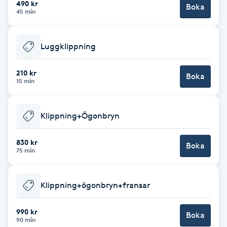
490 kr
Boka
45 min
Brynformning
Luggklippning
Brynfärgning
210 kr
Brynplockning
Boka
15 min
Bröllopsuppsättning
Klippning+Ögonbryn
C
830 kr
Celluliter
Boka
75 min
Coachning
Klippning+ögonbryn+fransar
Color correction
990 kr
Boka
90 min