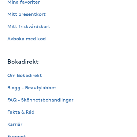
Mina favoriter
Kosmetisk tatuering
Mitt presentkort
Kostrådgivning
Mitt friskvårdskort
Avboka med kod
Kroppsinpackning
Kroppspeeling
Bokadirekt
Om Bokadirekt
Käkledsbehandling
Blogg - Beautylabbet
Kärlbehandling
FAQ - Skönhetsbehandlingar
L
Fakta & Råd
Laserbehandling
Karriär
Lashlift Keratin
Support