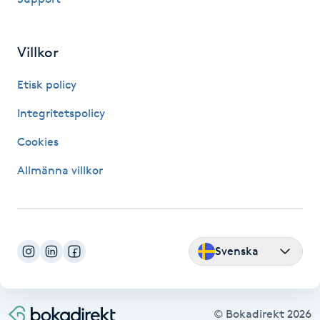
LED-ljusterapi
Villkor
Liktornar
Etisk policy
Integritetspolicy
LPG
Cookies
LPG-behandling
Allmänna villkor
LPG-massage
Luggklippning
Svenska
Lymfmassage
© Bokadirekt
2026
Läpptatuering