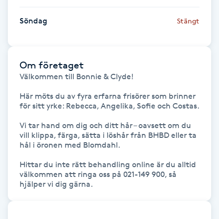
Hårborttagning
Söndag
Stängt
Hårbottenbehandling
Hårförlängning
Om företaget
Välkommen till Bonnie & Clyde!

Hårvård
Här möts du av fyra erfarna frisörer som brinner 
för sitt yrke: Rebecca, Angelika, Sofie och Costas.

Hälsa
Vi tar hand om dig och ditt hår – oavsett om du 
vill klippa, färga, sätta i löshår från BHBD eller ta 
Hälsprickor
hål i öronen med Blomdahl.

I
Hittar du inte rätt behandling online är du alltid 
välkommen att ringa oss på 021-149 900, så 
Idrottsmassage
hjälper vi dig gärna.
IPL