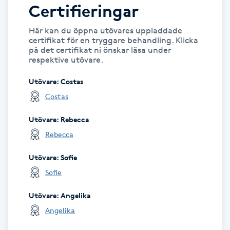
Certifieringar
IPL hårborttagning
Här kan du öppna utövares uppladdade
certifikat för en tryggare behandling. Klicka
IR-massage
på det certifikat ni önskar läsa under
respektive utövare.
J
Utövare
:
Costas
Japansk massage
Costas
K
Utövare
:
Rebecca
K18
Rebecca
Utövare
:
Sofie
Katun fransar
Sofie
Kemisk peeling
Utövare
:
Angelika
Angelika
Keratinbehandling