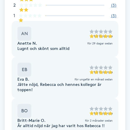
2
(
3
)
Fransk manikyr
1
(
3
)
Fransrengöring
AN
till
Rebecca
Frekvensterapi
Anette N.
för 29 dagar sedan
Lugnt och skönt som alltid
Friskvård
EB
Friskvårdsmassage
till
Rebecca
Eva B.
för ungefär en månad sedan
Jätte nöjd, Rebecca och hennes kollegor är
Frisör
toppen!
Funktionsanalys
BO
till
Rebecca
Färgning
Britt-Marie O.
för 2 månader sedan
Är alltid nöjd när jag har varit hos Rebecca !!