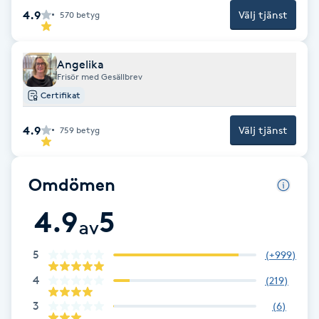
Fotsvamp
4.9
Välj tjänst
570
betyg
Fotvård
Angelika
Frisör med Gesällbrev
Fransar
Certifikat
4.9
Välj tjänst
759
betyg
Fransborttagning
Fransfärgning
Omdömen
4.9
5
Fransförlängning
av
Fransförlängning Megavolym
5
(
+999
)
4
(
219
)
Fransförlängning Volym
3
(
6
)