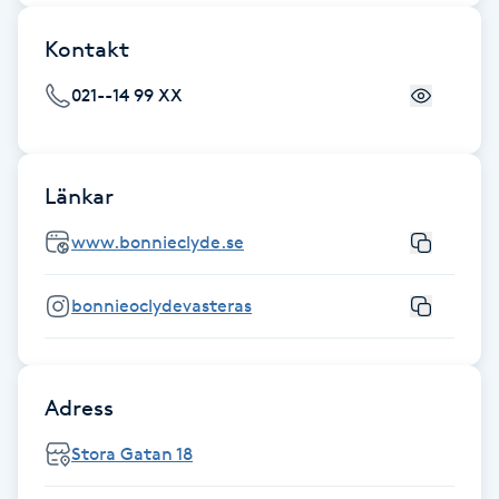
Kontakt
Gua Sha-massage
H
021--14 99 XX
Hatha Yoga
Länkar
Headspa
www.bonnieclyde.se
Healing
bonnieoclydevasteras
Herrklippning
HIFU
Adress
Hollywood Peel
Stora Gatan 18