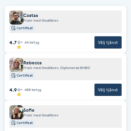
F
Costas
Frisör med Gesällbrev
Face framing
Certifikat
Faceliftmassage
4.7
Välj tjänst
64
betyg
Fet hårbotten
Rebecca
Frisör med Gesällbrev, Diplomerad BHBD
Fettreducering
Certifikat
Fibromassage
4.9
Välj tjänst
488
betyg
Fillers
Sofie
Frisör med Gesällbrev
Fotmassage
Certifikat