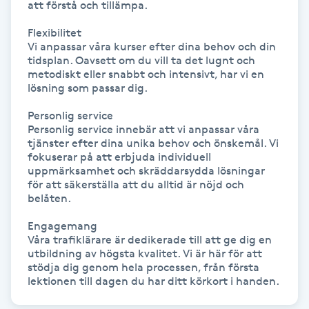
att förstå och tillämpa.

Fransk manikyr
Flexibilitet

Vi anpassar våra kurser efter dina behov och din 
Fransrengöring
tidsplan. Oavsett om du vill ta det lugnt och 
metodiskt eller snabbt och intensivt, har vi en 
lösning som passar dig.

Frekvensterapi
Personlig service

Personlig service innebär att vi anpassar våra 
Friskvård
tjänster efter dina unika behov och önskemål. Vi 
fokuserar på att erbjuda individuell 
Friskvårdsmassage
uppmärksamhet och skräddarsydda lösningar 
för att säkerställa att du alltid är nöjd och 
belåten.

Frisör
Engagemang

Våra trafiklärare är dedikerade till att ge dig en 
Funktionsanalys
utbildning av högsta kvalitet. Vi är här för att 
stödja dig genom hela processen, från första 
lektionen till dagen du har ditt körkort i handen.
Färgning