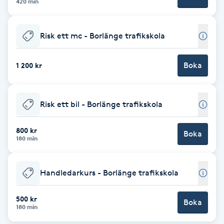
420 min
Brynformning
Risk ett mc - Borlänge trafikskola
Brynfärgning
Boka
1 200 kr
Brynplockning
Bröllopsuppsättning
Risk ett bil - Borlänge trafikskola
C
800 kr
Boka
180 min
Celluliter
Coachning
Handledarkurs - Borlänge trafikskola
Color correction
500 kr
Boka
180 min