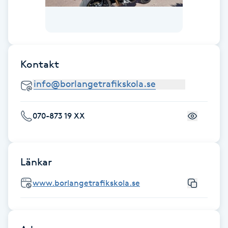
F
Face framing
Kontakt
Faceliftmassage
Fet hårbotten
070-873 19 XX
Fettreducering
Fibromassage
Länkar
Fillers
www.borlangetrafikskola.se
Fotmassage