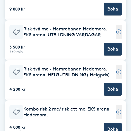
Boka
9 000 kr
Babylights
Balayage
Risk två mc - Hamrebanan Hedemora.
EKS arena. UTBILDNING VARDAGAR.
Bambumassage
3 500 kr
Boka
240 min
Barber
Risk två mc - Hamrebanan Hedemora.
EKS arena. HELGUTBILDNING( Helgpris)
Barnklippning
Boka
4 200 kr
BIAB
Blowout
Kombo risk 2 mc/ risk ett mc. EKS arena,
Hedemora.
Bottenfärg
4 000 kr
Boka