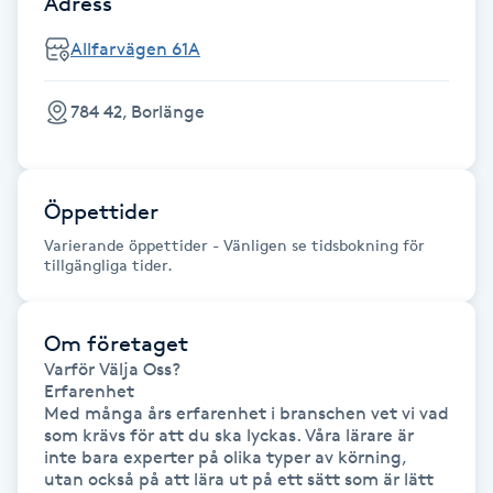
Adress
Fotsvamp
Allfarvägen 61A
Fotvård
784 42, Borlänge
Fransar
Fransborttagning
Öppettider
Varierande öppettider - Vänligen se tidsbokning för
tillgängliga tider.
Fransfärgning
Fransförlängning
Om företaget
Varför Välja Oss?

Erfarenhet

Fransförlängning Megavolym
Med många års erfarenhet i branschen vet vi vad 
som krävs för att du ska lyckas. Våra lärare är 
Fransförlängning Volym
inte bara experter på olika typer av körning, 
utan också på att lära ut på ett sätt som är lätt 