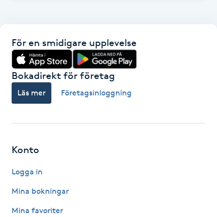
Föning
G
För en smidigare upplevelse
Gel naglar
Bokadirekt för företag
Gelenaglar
Läs mer
Företagsinloggning
Gellack
Gellack med förstärkning
Konto
Gravidmassage
Logga in
Gravidyoga
Mina bokningar
Mina favoriter
Gruppträning