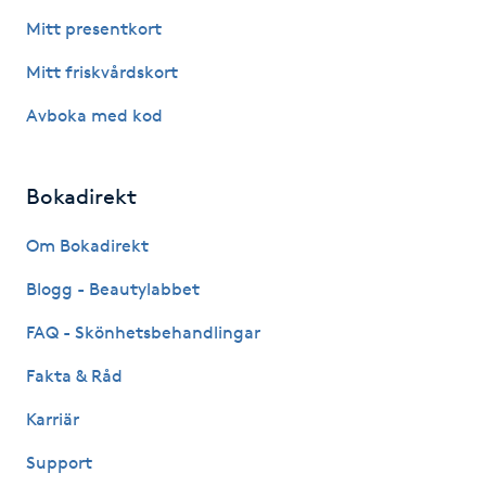
Mitt presentkort
Gua Sha-massage
Mitt friskvårdskort
H
Avboka med kod
Hatha Yoga
Bokadirekt
Headspa
Om Bokadirekt
Healing
Blogg - Beautylabbet
Herrklippning
FAQ - Skönhetsbehandlingar
Fakta & Råd
HIFU
Karriär
Hollywood Peel
Support