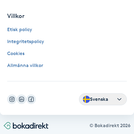
Hot Stone Massage
Villkor
Hot yoga
Etisk policy
Hudföryngring
Integritetspolicy
Cookies
Huduppstramning
Allmänna villkor
Hudvård
Hyaluronsyra
Svenska
Hyperhidros
Hypnos
© Bokadirekt
2026