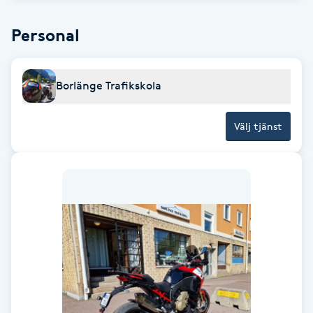
Cryoterapi
D
Personal
Damklippning
Borlänge Trafikskola
Dermapen
Välj tjänst
Diamantslipning
E
Enzympeeling
Extensions
Extensions borttagning
Eyeliner-tatuering