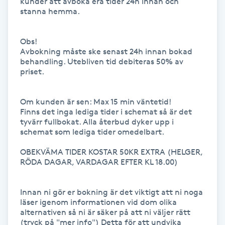
kunder att avboka era tider 24h innan och 
stanna hemma.

Gua Sha-massage
H
Obs! 

Avbokning måste ske senast 24h innan bokad 
behandling. Utebliven tid debiteras 50% av 
Hatha Yoga
priset.

Headspa
Om kunden är sen: Max 15 min väntetid!   

Finns det inga lediga tider i schemat så är det 
Healing
tyvärr fullbokat. Alla återbud dyker upp i 
schemat som lediga tider omedelbart.

Herrklippning
OBEKVÄMA TIDER KOSTAR 50KR EXTRA (HELGER, 
RÖDA DAGAR, VARDAGAR EFTER KL 18.00)

HIFU
Innan ni gör er bokning är det viktigt att ni noga 
läser igenom informationen vid dom olika 
Hollywood Peel
alternativen så ni är säker på att ni väljer rätt 
(tryck på "mer info") Detta för att undvika 