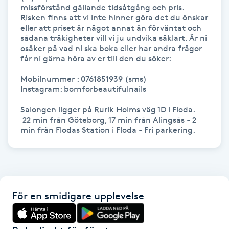
Hot Stone Massage
missförstånd gällande tidsåtgång och pris. 
Risken finns att vi inte hinner göra det du önskar 
eller att priset är något annat än förväntat och 
Hot yoga
sådana tråkigheter vill vi ju undvika såklart. Är ni 
osäker på vad ni ska boka eller har andra frågor 
får ni gärna höra av er till den du söker: 

Hudföryngring
Mobilnummer : 0761851939 (sms)

Instagram: bornforbeautifulnails

Huduppstramning
Salongen ligger på Rurik Holms väg 1D i Floda. 

 22 min från Göteborg, 17 min från Alingsås - 2 
Hudvård
Hyaluronsyra
Hyperhidros
För en smidigare upplevelse
Hypnos