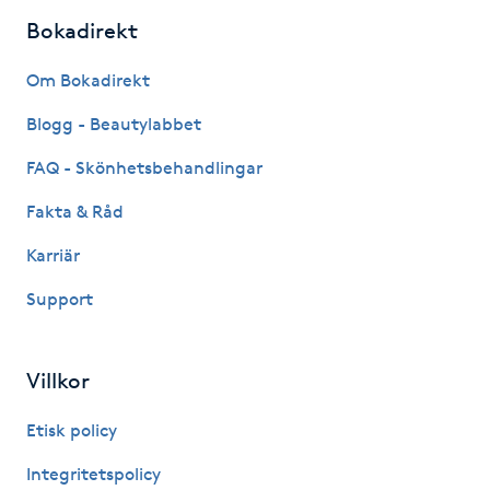
Bokadirekt
IPL hårborttagning
Om Bokadirekt
IR-massage
Blogg - Beautylabbet
J
FAQ - Skönhetsbehandlingar
Japansk massage
Fakta & Råd
K
Karriär
K18
Support
Katun fransar
Villkor
Kemisk peeling
Etisk policy
Keratinbehandling
Integritetspolicy