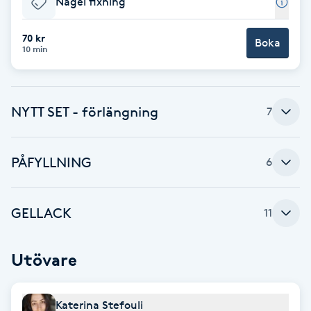
Nagel fixning
Brynformning
70 kr
Boka
10 min
Brynfärgning
Brynplockning
NYTT SET - förlängning
7
Bröllopsuppsättning
PÅFYLLNING
6
C
Celluliter
GELLACK
11
Coachning
Utövare
Color correction
Katerina Stefouli