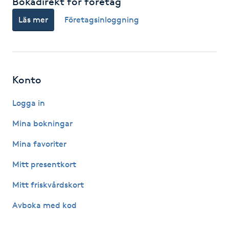
Bokadirekt för företag
Hårborttagning
Läs mer
Företagsinloggning
Hårbottenbehandling
Hårförlängning
Konto
Hårvård
Logga in
Hälsa
Mina bokningar
Mina favoriter
Hälsprickor
Mitt presentkort
I
Mitt friskvårdskort
Idrottsmassage
Avboka med kod
IPL