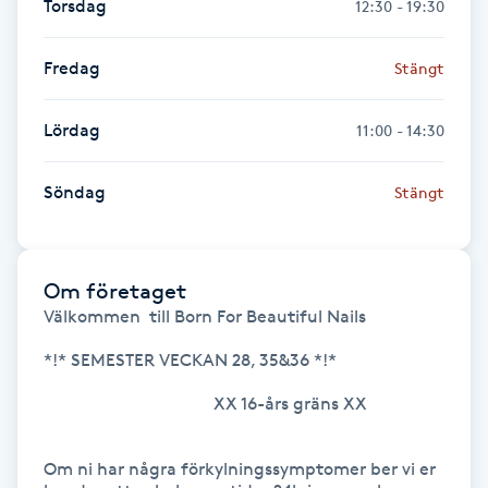
Torsdag
12:30 - 19:30
Föning
G
Fredag
Stängt
Gel naglar
Lördag
11:00 - 14:30
Gelenaglar
Söndag
Stängt
Gellack
Om företaget
Gellack med förstärkning
Välkommen  till Born For Beautiful Nails

Gravidmassage
*!* SEMESTER VECKAN 28, 35&36 *!*

                                       XX 16-års gräns XX

Gravidyoga
Om ni har några förkylningssymptomer ber vi er 
Gruppträning