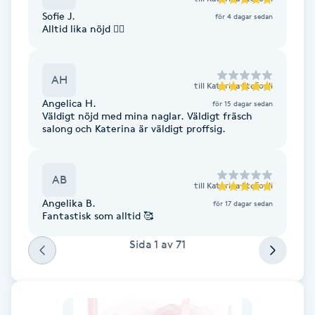
Sofie J.
för 4 dagar sedan
F
Alltid lika nöjd 👌🏼
Face framing
AH
till
Katerina Stefouli
Faceliftmassage
Angelica H.
för 15 dagar sedan
Väldigt nöjd med mina naglar. Väldigt fräsch
salong och Katerina är väldigt proffsig.
Fet hårbotten
Fettreducering
AB
till
Katerina Stefouli
Angelika B.
för 17 dagar sedan
Fibromassage
Fantastisk som alltid 🥰
Sida
1
av
71
Fillers
Fotmassage