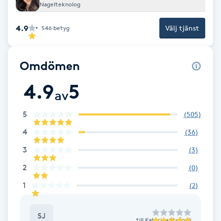
Cryoterapi
Nagelteknolog
D
4.9
Välj tjänst
546
betyg
Damklippning
Omdömen
Dermapen
4.9
5
av
Diamantslipning
E
5
(
505
)
4
(
36
)
Enzympeeling
3
(
3
)
Extensions
2
(
0
)
1
(
2
)
Extensions borttagning
SJ
Eyeliner-tatuering
till
Katerina Stefouli