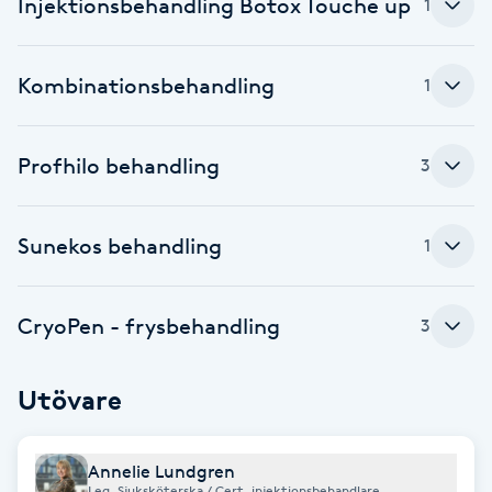
Injektionsbehandling Botox Touche up
Cryoterapi
1
D
Kombinationsbehandling
1
Damklippning
Dermapen
Profhilo behandling
3
Diamantslipning
Sunekos behandling
1
E
Enzympeeling
CryoPen - frysbehandling
3
Extensions
Utövare
Extensions borttagning
Annelie Lundgren
Eyeliner-tatuering
Leg. Sjuksköterska / Cert. injektionsbehandlare