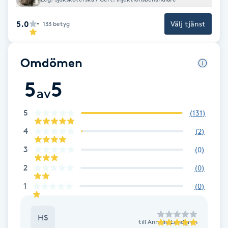
F
5.0
Välj tjänst
133
betyg
Face framing
Omdömen
Faceliftmassage
5
5
av
Fet hårbotten
5
(
131
)
Fettreducering
4
(
2
)
3
(
0
)
Fibromassage
2
(
0
)
Fillers
1
(
0
)
Fotmassage
HS
till
Annelie Lundgren