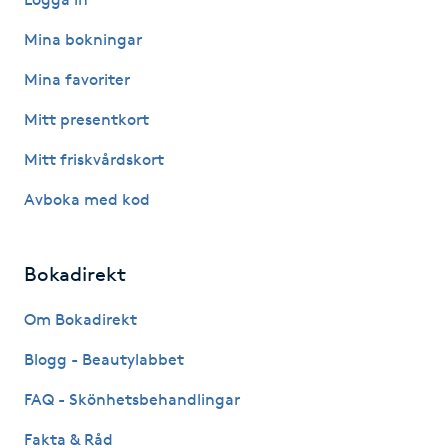
Hårborttagning
Mina bokningar
Hårbottenbehandling
Mina favoriter
Mitt presentkort
Hårförlängning
Mitt friskvårdskort
Hårvård
Avboka med kod
Hälsa
Bokadirekt
Hälsprickor
Om Bokadirekt
I
Blogg - Beautylabbet
Idrottsmassage
FAQ - Skönhetsbehandlingar
IPL
Fakta & Råd