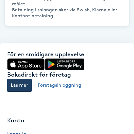
Hot Stone Massage
målet.

Betalning i salongen sker via Swish, Klarna eller 
Hot yoga
Hudföryngring
För en smidigare upplevelse
Huduppstramning
Hudvård
Bokadirekt för företag
Läs mer
Företagsinloggning
Hyaluronsyra
Hyperhidros
Konto
Hypnos
Logga in