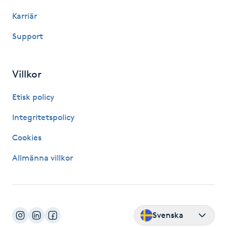
Karriär
IPL hårborttagning
Support
IR-massage
J
Villkor
Japansk massage
Etisk policy
K
Integritetspolicy
K18
Cookies
Katun fransar
Allmänna villkor
Kemisk peeling
Keratinbehandling
Svenska