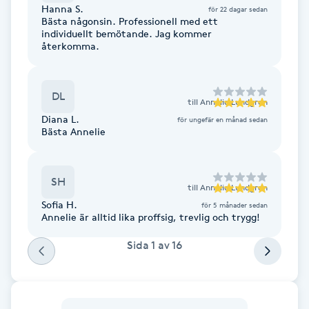
Hanna S.
för 22 dagar sedan
Fotsvamp
Bästa någonsin. Professionell med ett
individuellt bemötande. Jag kommer
återkomma.
Fotvård
Fransar
DL
till
Annelie Lundgren
Diana L.
för ungefär en månad sedan
Fransborttagning
Bästa Annelie
Fransfärgning
SH
till
Annelie Lundgren
Sofia H.
för 5 månader sedan
Fransförlängning
Annelie är alltid lika proffsig, trevlig och trygg!
Sida
1
av
16
Fransförlängning Megavolym
Fransförlängning Volym