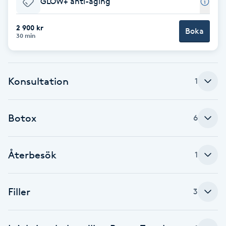
GLOW+ anti-aging
Brynformning
2 900 kr
Boka
30 min
Brynfärgning
Brynplockning
Konsultation
1
Bröllopsuppsättning
Botox
6
C
Celluliter
Återbesök
1
Coachning
Filler
3
Color correction