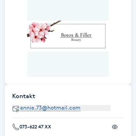
Fransk manikyr
Fransrengöring
Frekvensterapi
Friskvård
Friskvårdsmassage
Frisör
Kontakt
Funktionsanalys
Färgning
073-622 47 XX