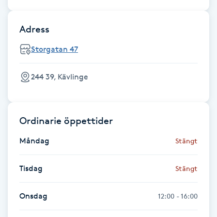
Föning
G
Adress
Gel naglar
Storgatan 47
Gelenaglar
244 39, Kävlinge
Gellack
Ordinarie öppettider
Gellack med förstärkning
Måndag
Stängt
Gravidmassage
Tisdag
Stängt
Gravidyoga
Onsdag
12:00 - 16:00
Gruppträning