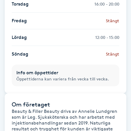
Torsdag
16:00 - 20:00
Gua Sha-massage
Fredag
Stängt
H
Hatha Yoga
Lördag
12:00 - 15:00
Headspa
Söndag
Stängt
Healing
Info om öppettider
Öppettiderna kan variera från vecka till vecka.
Herrklippning
HIFU
Om företaget
Beauty & Filler Beauty drivs av Annelie Lundgren 
som är Leg. Sjuksköterska och har arbetat med 
Hollywood Peel
injektionsbehandlingar sedan 2019. Naturliga 
resultat och trygghet för kunden är viktigaste 