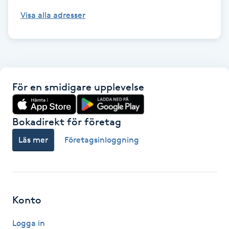
Visa alla adresser
IPL hårborttagning
IR-massage
J
För en smidigare upplevelse
Japansk massage
K
Bokadirekt för företag
K18
Läs mer
Företagsinloggning
Katun fransar
Kemisk peeling
Konto
Keratinbehandling
Logga in