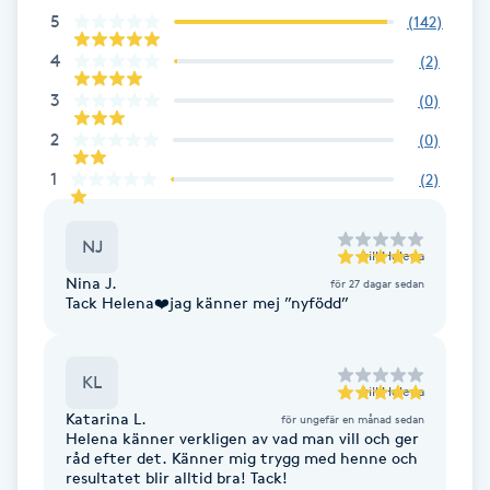
5
(
142
)
F
4
(
2
)
Face framing
3
(
0
)
2
(
0
)
Faceliftmassage
1
(
2
)
Fet hårbotten
NJ
till
Helena
Fettreducering
Nina J.
för 27 dagar sedan
Tack Helena❤️jag känner mej ”nyfödd”
Fibromassage
KL
Fillers
till
Helena
Katarina L.
för ungefär en månad sedan
Helena känner verkligen av vad man vill och ger
Fotmassage
råd efter det. Känner mig trygg med henne och
resultatet blir alltid bra! Tack!