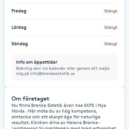
Fredag
Stängt
Gua Sha-massage
H
Lördag
Stängt
Hatha Yoga
Söndag
Stängt
Headspa
Info om öppettider
Healing
Bokning sker via kalender eller genom att mejla
mig på info@brenkeestetik.se
Herrklippning
Om företaget
HIFU
Nu finns Brenke Estetik även hos SKFK i Nya 
Hovås . Här möts du av hög kompetens, 
Hollywood Peel
omtanke och ett skarpt öga för naturliga 
resultat. Kliniken drivs av Helena Brenke – 
Legitimerad Sjuksköterska med bred erfarenhet 