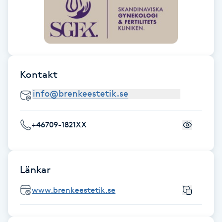
Fransk manikyr
Fransrengöring
Frekvensterapi
Kontakt
Friskvård
Friskvårdsmassage
+46709-1821XX
Frisör
Länkar
Funktionsanalys
www.brenkeestetik.se
Färgning