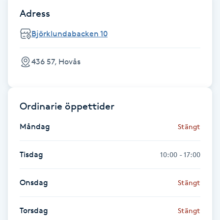
Föning
Adress
G
Björklundabacken 10
Gel naglar
436 57, Hovås
Gelenaglar
Gellack
Ordinarie öppettider
Måndag
Stängt
Gellack med förstärkning
Tisdag
10:00 - 17:00
Gravidmassage
Onsdag
Stängt
Gravidyoga
Torsdag
Stängt
Gruppträning