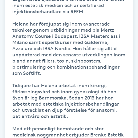
Hot Stone Massage
inom estetisk medicin och är certifierad 
injektionsbehandlare via RFEM. 

Hot yoga
Helena har fördjupat sig inom avancerade 
tekniker genom utbildningar med bla Mertz 
Anatomy Course i Budapest, IBSA Masterclass i 
Hudföryngring
Milano samt expertkurser med Galderma, 
Azzalure och IBSA Nordic. Hon håller sig alltid 
uppdaterad med den senaste utvecklingen inom 
Huduppstramning
bland annat fillers, toxin, skinboosters, 
biostimulering och kombinationsbehandlingar 
Hudvård
som Softlift.

Tidigare har Helena arbetat inom kirurgi, 
Hyaluronsyra
förlossningsvård och inom gynekologi då hon 
även är leg Barnmorska. Sedan 2013 har hon 
arbetat med estetiska injektionsbehandlingar 
Hyperhidros
och utvecklat en djup förståelse för anatomi, 
patientvård och estetik.

Hypnos
Med ett personligt bemötande och stor 
medicinsk noggrannhet erbjuder Brenke Estetik 