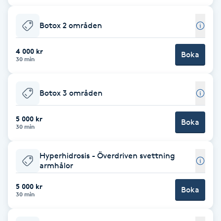
Babylights
Botox 2 områden
Balayage
4 000 kr
Boka
30 min
Bambumassage
Botox 3 områden
Barber
5 000 kr
Boka
30 min
Barnklippning
Hyperhidrosis - Överdriven svettning
BIAB
armhålor
Blowout
5 000 kr
Boka
30 min
Bottenfärg