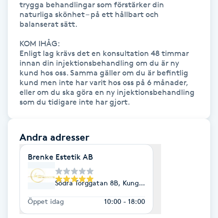
trygga behandlingar som förstärker din 
Hårborttagning
naturliga skönhet – på ett hållbart och 
balanserat sätt.

Hårbottenbehandling
KOM IHÅG:

Enligt lag krävs det en konsultation 48 timmar 
Hårförlängning
innan din injektionsbehandling om du är ny 
kund hos oss. Samma gäller om du är befintlig 
kund men inte har varit hos oss på 6 månader, 
Hårvård
eller om du ska göra en ny injektionsbehandling 
som du tidigare inte har gjort.
Hälsa
Andra adresser
Hälsprickor
Brenke Estetik AB
I
Idrottsmassage
Södra Torggatan 8B, Kungsbacka
Öppet idag
10:00 - 18:00
IPL