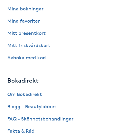
Kinesiologi
Mina bokningar
Mina favoriter
Kinesisk medicin
Mitt presentkort
Kiropraktik
Mitt friskvårdskort
Avboka med kod
Klangmassage
Klippning
Bokadirekt
Klippning & Slingor
Om Bokadirekt
Blogg - Beautylabbet
Klippning ungdom
FAQ - Skönhetsbehandlingar
Koppningsmassage
Fakta & Råd