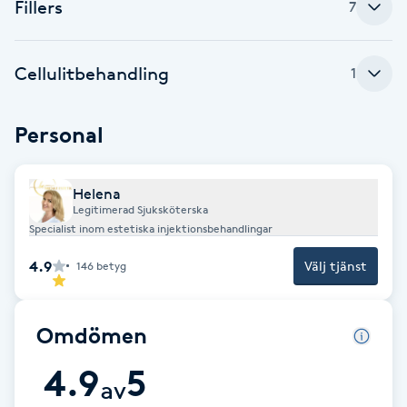
Cryoterapi
Fillers
7
D
Cellulitbehandling
1
Damklippning
Dermapen
Personal
Diamantslipning
Helena
E
Legitimerad Sjuksköterska
Specialist inom estetiska injektionsbehandlingar
Enzympeeling
4.9
Välj tjänst
146
betyg
Extensions
Omdömen
Extensions borttagning
4.9
5
av
Eyeliner-tatuering