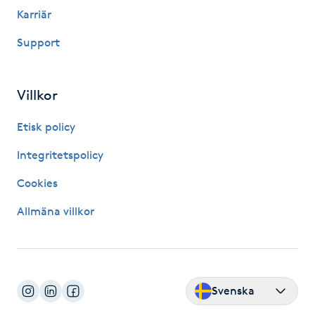
Karriär
Kosmetisk tatuering
Support
Kostrådgivning
Villkor
Kroppsinpackning
Etisk policy
Kroppspeeling
Integritetspolicy
Käkledsbehandling
Cookies
Allmäna villkor
Kärlbehandling
L
Laserbehandling
Svenska
Lashlift Keratin