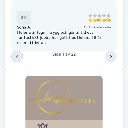
Fotsvamp
SA
till
Helena
Fotvård
Sofia A.
för 2 månader sedan
Helena är lugn , trygg och gör alltid ett
fantastiskt jobb , har gått hos Helena i 8 år
Fransar
utan att byta .
Fransborttagning
Sida
1
av
22
Fransfärgning
Fransförlängning
Fransförlängning Megavolym
Fransförlängning Volym