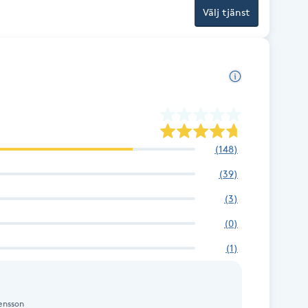
Välj tjänst
(
148
)
(
39
)
(
3
)
(
0
)
(
1
)
ensson