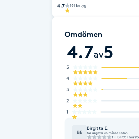
4.7
191
betyg
Fotsvamp
Fotvård
Omdömen
Fransar
4.7
5
av
Fransborttagning
5
Fransfärgning
4
3
Fransförlängning
2
1
Fransförlängning Megavolym
Birgitta E.
Fransförlängning Volym
BE
för ungefär en månad sedan
till
Britt Thorst