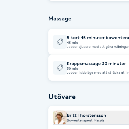
Eyeliner-tatuering
F
Massage
Face framing
5 kort 45 minuter bowentera
Faceliftmassage
45 min
Jobbar djupare med att göra rullninga
Jobbar på akupunktur punkterna
Fet hårbotten
Kroppsmassage 30 minuter
30 min
Fettreducering
Jobbar i sidoläge med att sträcka ut i
Vid ryggläge är det focus vid kanten a
bröstmuskeln. Masserar armarna och han
behaglig massage 30 minuters massag
Fibromassage
Utövare
Fillers
Britt Thorstensson
Bowenterapeut Massör
Fotmassage