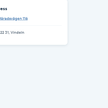
ess
Häradsvägen 116
22 31, Vindeln