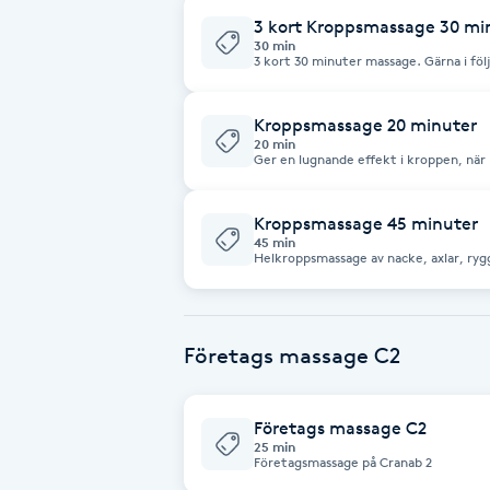
spänd och det sitter mycket stress i den. Så rekommenderar 
Cryoterapi
behandlingar efter varandra.
3 kort Kroppsmassage 30 mi
30 min
D
3 kort 30 minuter massage. Gärna i följd Bättre pris samt att det är många
gånger bättre att göra tre behandlinga
hållbarare resultat. Samt att kroppen mår bra av massage som upprepas,
Damklippning
med ungefär en till två veckors mella
Kroppsmassage 20 minuter
20 min
Ger en lugnande effekt i kroppen, när mycket
Dermapen
det effektivt att ta 3 eller fler behandlingar i f
bra. Och kortare behandlingar kan var
sänkas ner och komma i normalläge. Och gärna med djupandning så åker
luften ner i lungorna.
Diamantslipning
Kroppsmassage 45 minuter
45 min
E
Helkroppsmassage av nacke, axlar, ryg
underben. En behandling som gör gott för hel
massage.
Enzympeeling
Företags massage C2
Extensions
Företags massage C2
Extensions borttagning
25 min
Företagsmassage på Cranab 2