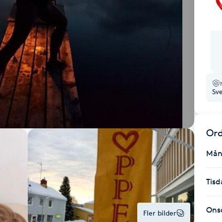
Sv
Ord
Mån
Tisd
Ons
Fler bilder