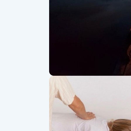
Alternativmedicin
Andningsmassage
Ansiktslyft utan kirurgi
Aromamassage
Ashtanga Yoga
Ayurveda
Ayurvedisk Massage
Ansiktsbehandling djuprengörande
B