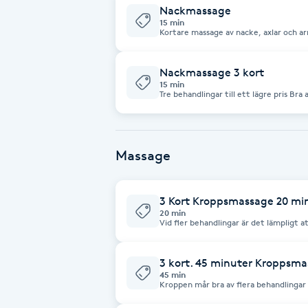
Nackmassage
15 min
Brynformning
Kortare massage av nacke, axlar och armar Behandlande massage som
musklerna att slappna av. Vi blir ofta spända i nacken p g a av att vi drar upp
axlarna.
Brynfärgning
Nackmassage 3 kort
15 min
Tre behandlingar till ett lägre pris Bra att boka in de i vid 1:a bokningen Gärna i
följd 3-7 dagar i mellan
Brynplockning
Bröllopsuppsättning
Massage
C
Celluliter
3 Kort Kroppsmassage 20 mi
20 min
Vid fler behandlingar är det lämpligt att köpa ett 
med flera behandlingar i följd. Kroppen svarar bra på det. Med ca 1 - 2
Coachning
veckors mellanrum 20 min x 3 tillfällen
3 kort. 45 minuter Kroppsm
45 min
Color correction
Kroppen mår bra av flera behandlingar
Boka gärna behandlingarna vid första b
massagetillfälle när du är här på behandling. Ibland när kroppen