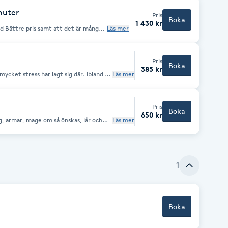
jag 3
nuter
Pris
Boka
1 430 kr
Läs mer
r. Dels för att få ett bättre och
nrum mellan behandlingarna.
Pris
Boka
385 kr
 stress har lagt sig där. Ibland är
Läs mer
öljd. Resultatet kan bli riktigt
a mycket positivt. När axlarna behöver
Pris
Boka
650 kr
g, armar, mage om så önskas, lår och
Läs mer
a människan 45 minuters
1
Boka