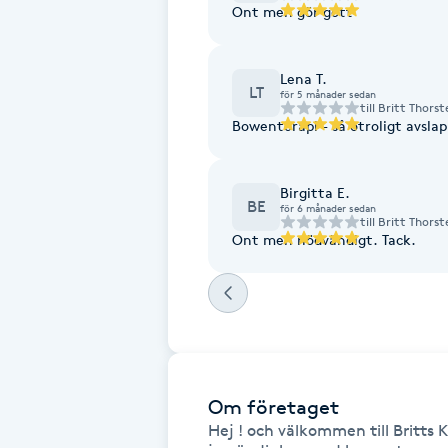
Ont men gör gott
Fransk manikyr
Lena T.
Fransrengöring
LT
för 5 månader sedan
till
Britt Thorst
Bowenterapi - så otroligt avsla
Frekvensterapi
Birgitta E.
Friskvård
BE
för 6 månader sedan
till
Britt Thorst
Ont men nödvändigt. Tack.
Friskvårdsmassage
Frisör
Funktionsanalys
Om företaget
Färgning
Hej ! och välkommen till Britts 