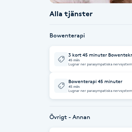
Alla tjänster
Babylights
Balayage
Bowenterapi
Bambumassage
3 kort 45 minuter Bowentek
45 min
Barber
Lugnar ner parasympatiska nervsystemet Ger en djupgående behan
Stressreducerande Smärtreducerande
mjuk och smärtfri Behandlingen syftar till att förstärka kroppens egen
läkningsförmåga
Barnklippning
Bowenterapi 45 minuter
45 min
Lugnar ner parasympatiska nervsystem
avstressande effekt, inifrån och ut. Stressreducerande
BIAB
kroppen 3 kort 1650 kr 5 kort 2400 kr
Blowout
Övrigt - Annan
Bottenfärg