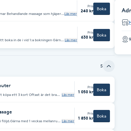
Pris
Boka
Adr
240 kr
 hjäper
Läs mer
Pris
Boka
630 kr
9
Läs mer
5
nuter
Pris
Boka
1 050 kr
3 kort Oftast är det bra
Läs mer
assage
Pris
Boka
1 850 kr
 i följd.Gärna med 1 veckas mellanrum
Läs mer
okningen .Eller så bokas nästa
 är mycket