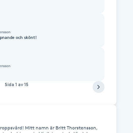
ensson
ppnande och skönt!
ensson
Sida
1
av
15
Kroppsvård! Mitt namn är Britt Thorstensson, 