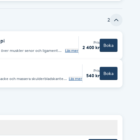
2
pi
Pris
Boka
2 400 kr
r över muskler senor och ligament
Läs mer
Pris
Boka
540 kr
 nacke och massera skulderbladskanten
Läs mer
v nyckelbenet och över fästet i
dryggen och ut i fingertopparna. En
e