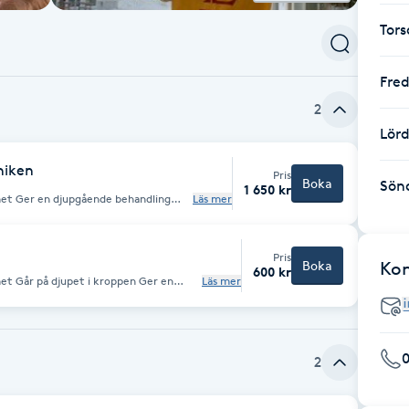
Tor
Fre
2
Lör
niken
Pris
Boka
Sön
1 650 kr
dling
Läs mer
 Energigivande Bowenmetoden är
Pris
Boka
Ko
600 kr
et Går på djupet i kroppen Ger en
Läs mer
 Bra vid mycket stress i
0
2