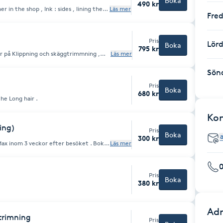
Boka
490 kr
er in the shop , Ink : sides , lining the
Läs mer
Fre
Pris
Lör
Boka
795 kr
r på Klippning och skäggtrimmning ,
Läs mer
et i öron och näsan . ansa moustach och
t hair only .
Sön
Pris
Boka
680 kr
the Long hair .
Ko
ning)
Pris
Boka
300 kr
Max inom 3 veckor efter besöket . Bokas
Läs mer
Pris
Boka
380 kr
Adr
trimning
Pris