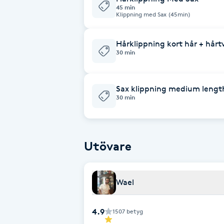
Cryoterapi
45 min
Klippning med Sax (45min)
D
Hårklippning kort hår + hårt
Damklippning
30 min
Dermapen
Sax klippning medium lengt
30 min
Diamantslipning
E
Enzympeeling
Utövare
Extensions
Wael
Extensions borttagning
4.9
1507
betyg