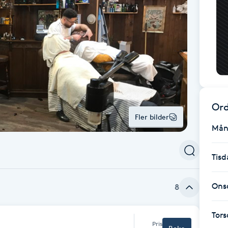
Ord
Fler bilder
Mån
Tisd
Ons
8
Tor
Pris