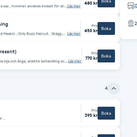
Boka
480 kr
a sax , trimmer används endast för att
Läs mer
året buzz cut med Maskin samma nummer .
2
ning
Pris
Boka
450 kr
z Haircut . Skägg
Läs mer
resent)
Pris
Boka
770 kr
a olja och ånga, ansikte behandling som
Läs mer
 mask . Bästa present för
 ansning av skägget samtidigt ✂️.
4
Pris
Boka
395 kr
 Hair .