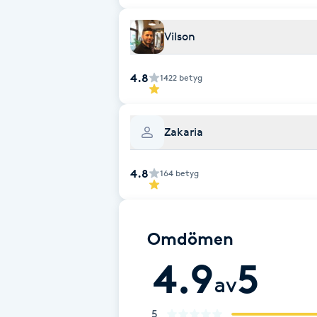
Eyeliner-tatuering
F
Vilson
Face framing
4.8
1422
betyg
Faceliftmassage
Zakaria
Fet hårbotten
4.8
164
betyg
Fettreducering
Fibromassage
Omdömen
Fillers
4.9
5
av
Fotmassage
5