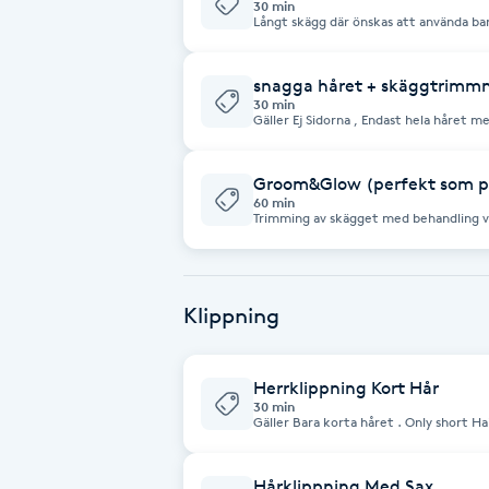
30 min
Långt skägg där önskas att använda bar
skarpa till kanterna . H
Brynformning
snagga håret + skäggtrimm
30 min
Brynfärgning
Gäller Ej Sidorna , Endast hela håret med Maskin . Only Buz
längre än 5 cm : 450kr .
Brynplockning
Groom&Glow (perfekt som p
60 min
Trimming av skägget med behandling vi
Bröllopsuppsättning
innebär steam scrub och avslutning med Vitamin C
Herren som behöver avslappning😌 och
C
Klippning
Celluliter
Coachning
Herrklippning Kort Hår
30 min
Gäller Bara korta håret . Only short
Color correction
Hårklippning Med Sax