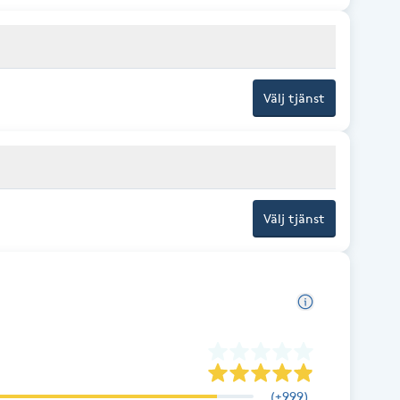
Välj tjänst
Välj tjänst
(
+999
)