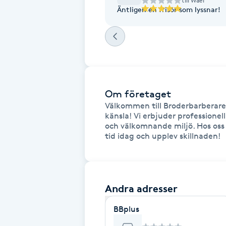
till
Wael
Äntligen en frisör som lyssnar!
Fransk manikyr
Fransrengöring
Frekvensterapi
Om företaget
Friskvård
Välkommen till Broderbarberare
känsla! Vi erbjuder professionel
och välkomnande miljö. Hos oss st
Friskvårdsmassage
tid idag och upplev skillnaden!
Frisör
Funktionsanalys
Andra adresser
BBplus
Färgning