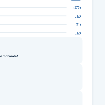
(
275
)
(
17
)
(
11
)
(
12
)
t bemötande!