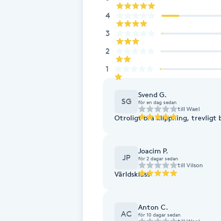
Fotsvamp
4
3
Fotvård
2
1
Fransar
Svend G.
Fransborttagning
SG
för en dag sedan
till
Wael
Otroligt bra klippning, trevlig
Fransfärgning
Joacim P.
Fransförlängning
JP
för 2 dagar sedan
till
Vilson
Världsklass
Fransförlängning Megavolym
Fransförlängning Volym
Anton C.
AC
för 10 dagar sedan