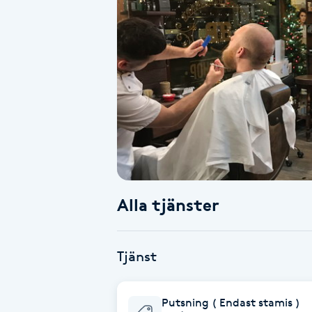
Alternativmedicin
Andningsmassage
Ansiktslyft utan kirurgi
Aromamassage
Ashtanga Yoga
Alla tjänster
Ayurveda
Ayurvedisk Massage
Tjänst
Ansiktsbehandling djuprengörande
Putsning ( Endast stamis )
B