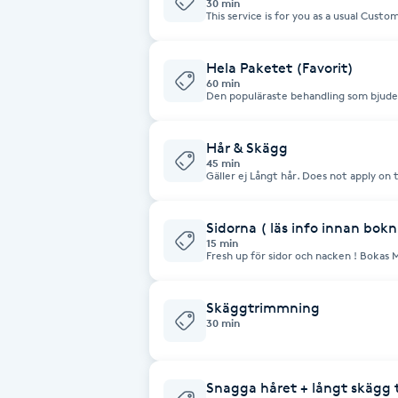
30 min
This service is for you as a usual Custom
beard and waxing if needed . Applied for visitors within 4 weeks Max since last
Babylights
visit of Hela Paket .
Hela Paketet (Favorit)
60 min
Balayage
Den populäraste behandling som bjude
fixa skägg linjer med Maskin , vaxa hår
klippa ögonbryn , handukkar. Obs : Shor
Bambumassage
Hår & Skägg
45 min
Gäller ej Långt hår. Does not apply on 
Barber
Sidorna ( läs info innan bok
Barnklippning
15 min
Fresh up för sidor och nacken ! Bokas 
en gång mellan två klippningar.
BIAB
Skäggtrimmning
30 min
Blowout
Bottenfärg
Snagga håret + långt skägg 