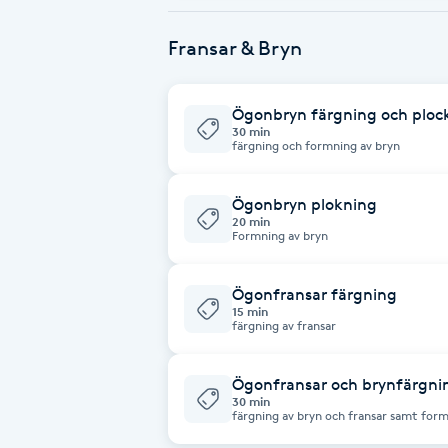
Fransk manikyr
Fransar & Bryn
Fransrengöring
Ögonbryn färgning och ploc
30 min
Frekvensterapi
färgning och formning av bryn
Friskvård
Ögonbryn plokning
20 min
Formning av bryn
Friskvårdsmassage
Ögonfransar färgning
Frisör
15 min
färgning av fransar
Funktionsanalys
Ögonfransar och brynfärgnin
30 min
färgning av bryn och fransar samt form
Färgning