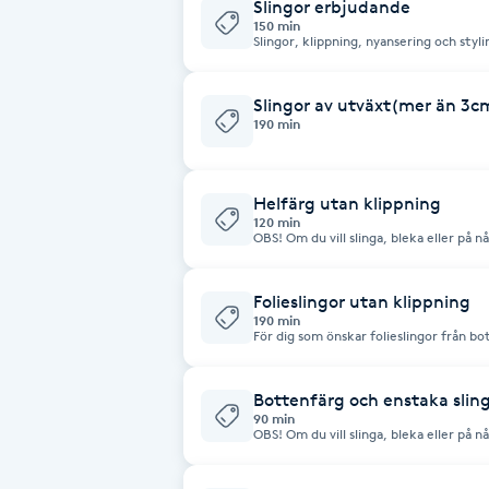
Eyeliner-tatuering
”Helfärg”.
Slingor erbjudande
150 min
F
Slingor, klippning, nyansering och styl
bara 15 paket
Face framing
Slingor av utväxt(mer än 3cm
190 min
Faceliftmassage
Helfärg utan klippning
Fet hårbotten
120 min
OBS! Om du vill slinga, bleka eller på n
längder, boka då: ”Folieslingor” eller "The Creative Treatment" För dig som
önskar färgning/toning av hela håret i en ny
Fettreducering
priser kan justeras vid extra tids- ell
Folieslingor utan klippning
190 min
Fibromassage
För dig som önskar folieslingor från bo
klippning. Slingorna kan vara både ljus
Nyansering ingår ej i priset. Om du vill ha frihandslingor som ger en mjukare
känsla en bit från botten, välj då ”Th
Fillers
Bottenfärg och enstaka slin
90 min
OBS! Om du vill slinga, bleka eller på n
längder, boka då: ”Folieslingor” eller "The Creative Treatment" För dig som
Fotmassage
önskar färgning/toning av enbart utvä
slingor (max 20 stycken) utan klippning. Om du vill slinga ditt hår tar 