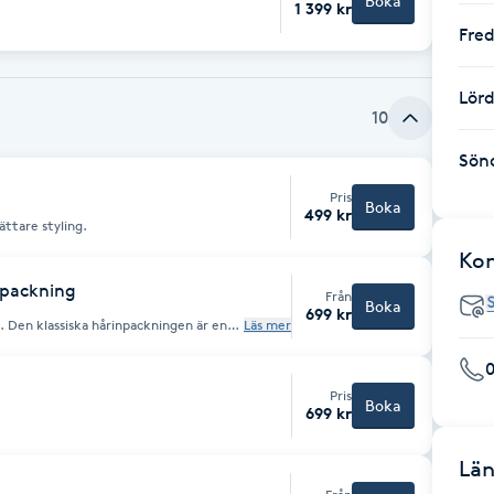
Boka
1 399 kr
Fre
Lör
10
Sön
Pris
Boka
499 kr
ättare styling.
Ko
npackning
Från
Boka
699 kr
ek. Den klassiska hårinpackningen är en
Läs mer
vitaminer som varsamt vårdar ditt hår
Pris
Boka
699 kr
Län