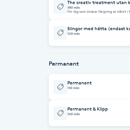
längre tid och du måste istället välja b
The creativ treatment utan 
Creative Treatment”
180 min
Fotsvamp
För dig som önskar färgning av håret i 
frisörer erbjuder avancerade färgtekni
in med hjälp av olika frihandstekniker
naturlig och tidlös look. Nyansering ingår i priset. Sam
Fotvård
justeras vid extra tids- eller produktå
Slingor med hätta (endast ko
120 min
Fransar
Fransborttagning
Permanent
Fransfärgning
Permanent
110 min
Fransförlängning
Fransförlängning Megavolym
Permanent & Klipp
160 min
Fransförlängning Volym