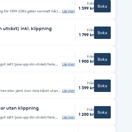
Från
Boka
1 399 kr
ing för 1399 (OBS gäller normalt hår)
Läs mer
 utväxt) inkl. klippning
Från
Boka
1 799 kr
Från
Boka
1 900 kr
ågot sätt ljusa upp din utväxt/hela
Läs mer
ans, utan klippning. Samtliga
er produktåtgång.
Från
Boka
1 399 kr
tten eller jämt över hela håret utan
Läs mer
a och mörka och utförs med folie.
e Creative Treatment”
gor utan klippning
Från
Boka
1 200 kr
ågot sätt ljusa upp din utväxt/hela
Läs mer
xt (max 5 cm) i en nyans, med få
det