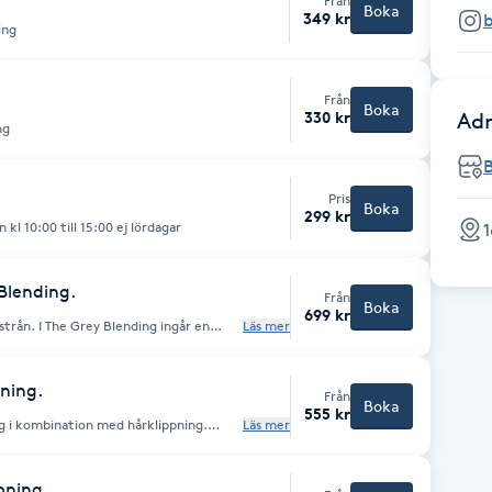
Från
Boka
349 kr
ing
Från
Boka
330 kr
Adr
ng
Pris
Boka
299 kr
när herr/dam klippning gäller från kl 10:00 till 15:00 ej lördagar
 Blending.
Från
Boka
699 kr
rstrån. I The Grey Blending ingår en
Läs mer
r gråa hårstrån och ger ditt hår ett
a känslan. Unna ditt hår det lyster det
sning.
Från
Boka
555 kr
gg i kombination med hårklippning.
Läs mer
pning.