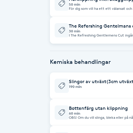
Cryoterapi
50 min
För dig som vill ha ett ett välansat o
D
och käklinjen i kombination med hårklippning. Skägget tri
alternativt maskin och linjer utförs me
The Refershing Gentelmans 
Damklippning
30 min
I The Refreshing Gentlemens Cut ingår
avslappnande hårmassage inklusive sval
Dermapen
styling.
Diamantslipning
Kemiska behandlingar
E
Slingor av utväxt(3cm utväxt)
Enzympeeling
190 min
Extensions
Bottenfärg utan klippning
60 min
Extensions borttagning
OBS! Om du vill slinga, bleka eller på n
längder, boka då: ”Folieslingor” eller "The Creative Treatment" För dig som
önskar färgning/toning av enbart utvä
klippning. Om utväxten är längre än 5 cm måste du välja behandlingen