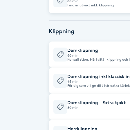
80 min
Färg av utväxt inkl. klippning
Babylights
Balayage
Klippning
Bambumassage
Damklippning
60 min
Konsultation, Hårtvätt, klippning och l
Barber
Damklippning inkl klassisk i
Barnklippning
45 min
För dig som vill ge ditt hår extra kärl
kur maxad med nyttiga och välgörande 
BIAB
och återger maximal näring och fukt.
Damklippning - Extra tjokt
80 min
Blowout
Bottenfärg
Herrklippning