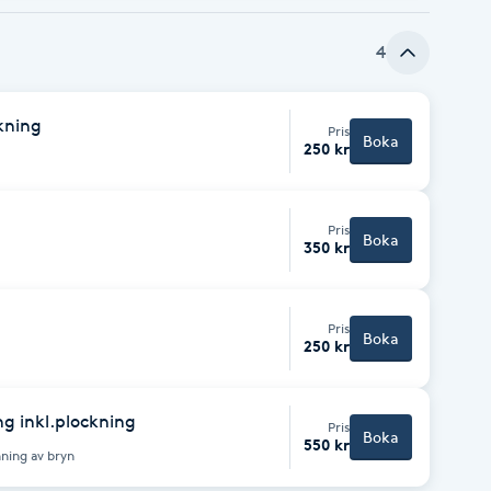
4
kning
Pris
Boka
250 kr
Pris
Boka
350 kr
Pris
Boka
250 kr
g inkl.plockning
Pris
Boka
550 kr
ning av bryn