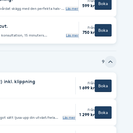
Från
Boka
599 kr
ch vårdat skägg med den perfekta hals-
Läs mer
mmas med sax
d kniv.
cut.
Från
Boka
750 kr
 konsultation, 15 minuters
Läs mer
kande balsam, klippning och lättare
9
 inkl. klippning
Från
Boka
1 699 kr
Från
Boka
1 299 kr
ågot sätt ljusa upp din utväxt/hela
Läs mer
xt (max 5 cm) i en nyans, utan