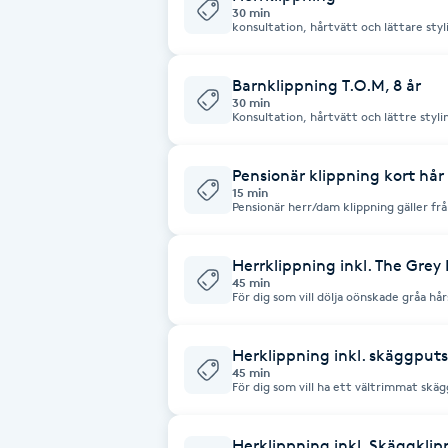
30 min
konsultation, hårtvätt och lättare styl
Brynformning
Barnklippning T.O.M, 8 år
Brynfärgning
30 min
Konsultation, hårtvätt och lättre styli
Brynplockning
Pensionär klippning kort hår
15 min
Pensio
Bröllopsuppsättning
C
Herrklippning inkl. The Grey
45 min
Celluliter
För dig som vill dölja oönskade gråa hå
färgbehandling som varsamt kamouflera
naturligt resultat. Behandlingen har en stärkande effekt där färgen gradvis
tonas ut för att bibehålla den naturlig
Coachning
förtjänar. (skuggning)
Herklippning inkl. skäggput
45 min
För dig som vill ha ett vältrimmat skä
Skägget trimmas med maskin.
Color correction
Herklippning inkl. Skäggklip