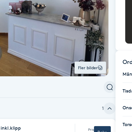
Ord
Fler bilder
Mån
Tisd
Ons
1
Tor
inkl.klipp
Pris