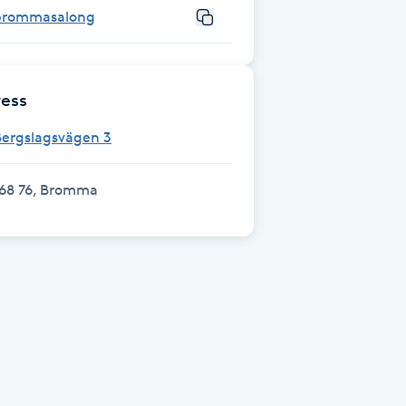
brommasalong
ess
Bergslagsvägen 3
168 76, Bromma