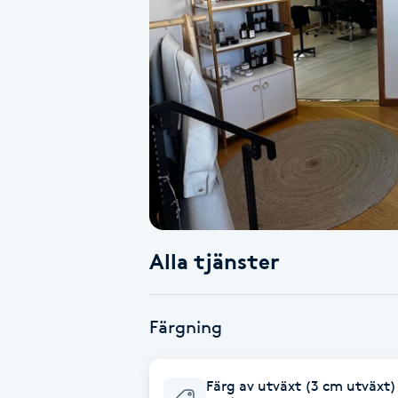
Alternativmedicin
Andningsmassage
Ansiktslyft utan kirurgi
Aromamassage
Ashtanga Yoga
Alla tjänster
Ayurveda
Ayurvedisk Massage
Färgning
Ansiktsbehandling djuprengörande
Färg av utväxt (3 cm utväxt) 
B