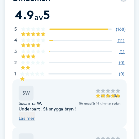
4.9
5
Babylights
av
Balayage
5
(
168
)
4
(
11
)
Bambumassage
3
(
1
)
2
(
0
)
Barber
1
(
0
)
Barnklippning
SW
till
Caroline
BIAB
Susanna W.
för ungefär 14 timmar sedan
Underbart! Så snygga bryn !
Blowout
Läs mer
Bottenfärg