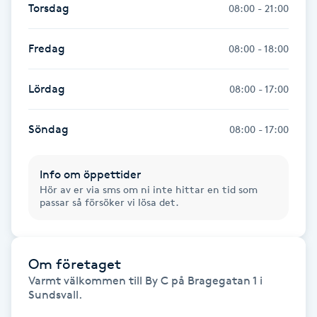
Torsdag
08:00 - 21:00
Fotsvamp
Fredag
08:00 - 18:00
Fotvård
Lördag
08:00 - 17:00
Fransar
Söndag
08:00 - 17:00
Fransborttagning
Fransfärgning
Info om öppettider
Hör av er via sms om ni inte hittar en tid som
passar så försöker vi lösa det.
Fransförlängning
Fransförlängning Megavolym
Om företaget
Varmt välkommen till By C på Bragegatan 1 i 
Fransförlängning Volym
Sundsvall.
