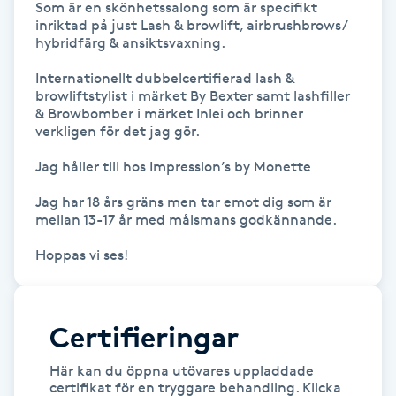
Som är en skönhetssalong som är specifikt 
Fransk manikyr
inriktad på just Lash & browlift, airbrushbrows/ 
hybridfärg & ansiktsvaxning.

Fransrengöring
Internationellt dubbelcertifierad lash & 
browliftstylist i märket By Bexter samt lashfiller 
& Browbomber i märket Inlei och brinner 
Frekvensterapi
verkligen för det jag gör.

Friskvård
Jag håller till hos Impression’s by Monette

Jag har 18 års gräns men tar emot dig som är 
Friskvårdsmassage
mellan 13-17 år med målsmans godkännande.

Frisör
Funktionsanalys
Certifieringar
Färgning
Här kan du öppna utövares uppladdade
certifikat för en tryggare behandling. Klicka