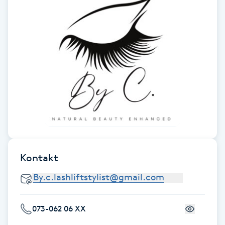
Cryoterapi
D
Damklippning
Dermapen
Diamantslipning
E
Enzympeeling
Kontakt
Extensions
Extensions borttagning
073-062 06 XX
Eyeliner-tatuering