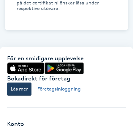
på det certifikat ni önskar läsa under
Föning
respektive utövare.
G
Gel naglar
Gelenaglar
För en smidigare upplevelse
Gellack
Bokadirekt för företag
Gellack med förstärkning
Läs mer
Företagsinloggning
Gravidmassage
Gravidyoga
Konto
Gruppträning