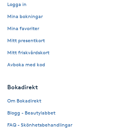
Logga in
Gua Sha-massage
Mina bokningar
H
Mina favoriter
Hatha Yoga
Mitt presentkort
Mitt friskvårdskort
Headspa
Avboka med kod
Healing
Bokadirekt
Herrklippning
Om Bokadirekt
HIFU
Blogg - Beautylabbet
Hollywood Peel
FAQ - Skönhetsbehandlingar