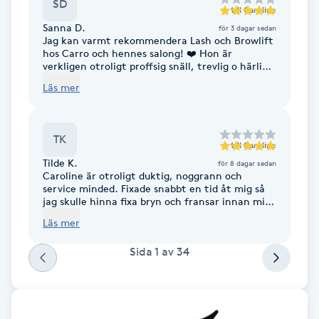
SD
till
Caroline
Brynformning
Sanna D.
för 3 dagar sedan
Jag kan varmt rekommendera Lash och Browlift
hos Carro och hennes salong! ❤️ Hon är
Brynfärgning
verkligen otroligt proffsig snäll, trevlig o härlig
på alla sätt! Och resultatet blir SÅÅ BRA, jag blir
Läs mer
alltid supernöjd med mina behandlingar! Carro
bryr sig verkligen om både kund och resultat! Så
Brynplockning
glad att jag hittade henne! Tack fina C!! 🩷
TK
Bröllopsuppsättning
till
Caroline
Tilde K.
för 8 dagar sedan
C
Caroline är otroligt duktig, noggrann och
service minded. Fixade snabbt en tid åt mig så
jag skulle hinna fixa bryn och fransar innan min
Celluliter
resa, på en lördag tillochmed. Rekommenderar
Läs mer
varmt! 🩷
Coachning
Sida
1
av
34
Color correction