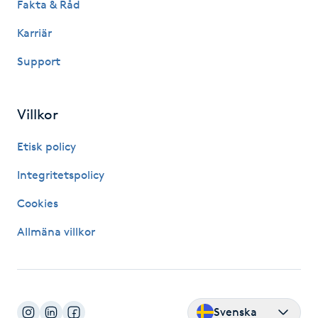
Fakta & Råd
Hot Stone Massage
Karriär
Hot yoga
Support
Hudföryngring
Villkor
Huduppstramning
Etisk policy
Hudvård
Integritetspolicy
Cookies
Hyaluronsyra
Allmäna villkor
Hyperhidros
Hypnos
Svenska